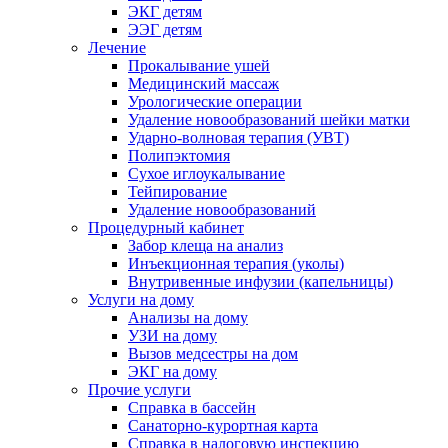
ЭКГ детям
ЭЭГ детям
Лечение
Прокалывание ушей
Медицинский массаж
Урологические операции
Удаление новообразований шейки матки
Ударно-волновая терапия (УВТ)
Полипэктомия
Сухое иглоукалывание
Тейпирование
Удаление новообразований
Процедурный кабинет
Забор клеща на анализ
Инъекционная терапия (уколы)
Внутривенные инфузии (капельницы)
Услуги на дому
Анализы на дому
УЗИ на дому
Вызов медсестры на дом
ЭКГ на дому
Прочие услуги
Справка в бассейн
Санаторно-курортная карта
Справка в налоговую инспекцию