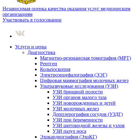
Независимая оценка качества оказания услуг медицинским
организациям
Участвовать в голосовании
Услуги и цены
Диагностика
Магнитно-резонансная томография (МРТ)
Рентген
Кольпоскопия
Электроэнцефалография (ЭЭГ)
Цифровая маммография молочных желез
Ультразвуковые исследования (УЗИ)
УЗИ брюшной полости
УЗИ органов малого таза
УЗИ новорожденных и детей
УЗИ молочных желез
Допплерография сосудов (УЗДГ)
УЗИ при беременности
УЗИ щитовидной железы и узлов
УЗИ пазух носа
Эхокардиография (ЭхоКГ)