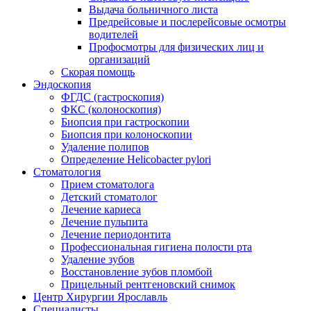
Выдача больничного листа
Предрейсовые и послерейсовые осмотры
водителей
Профосмотры для физических лиц и
организаций
Скорая помощь
Эндоскопия
ФГДС (гастроскопия)
ФКС (колоноскопия)
Биопсия при гастроскопии
Биопсия при колоноскопии
Удаление полипов
Определение Helicobacter pylori
Стоматология
Прием стоматолога
Детский стоматолог
Лечение кариеса
Лечение пульпита
Лечение периодонтита
Профессиональная гигиена полости рта
Удаление зубов
Восстановление зубов пломбой
Прицельный рентгеновский снимок
Центр Хирургии Ярославль
Специалисты