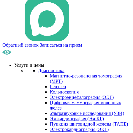
Обратный звонок
Записаться на прием
Услуги и цены
Диагностика
Магнитно-резонансная томография
(МРТ)
Рентген
Кольпоскопия
Электроэнцефалография (ЭЭГ)
Цифровая маммография молочных
желез
Ультразвуковые исследования (УЗИ)
Эхокардиография (ЭхоКГ)
Пункция щитовидной железы (ТАПБ)
Электрокардиография (ЭКГ)