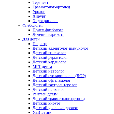
Терапевт
Травматолог-ортопед
Уролог
Хирург
Эндокринолог
Флебология
Прием флеболога
Лечение варикоза
Для детей
Педиатр
Детский аллерголог-иммунолог
Детский гинеколог
Детский дерматолог
Детский кардиолог
МРТ детям
Детский невролог
Детский отоларинголог (ЛОР)
Детский офтальмолог
Детский гастроэнтеролог
Детский психолог
Рентген детям
Детский травматолог-ортопед
Детский хирург
Детский уролог-андролог
УЗИ детям