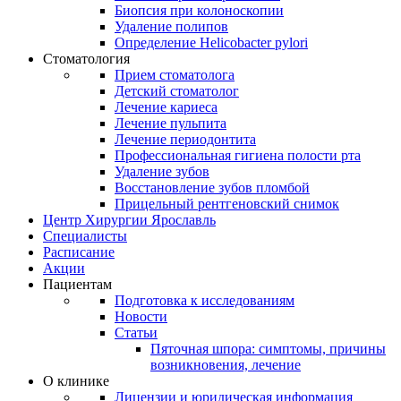
Биопсия при колоноскопии
Удаление полипов
Определение Helicobacter pylori
Стоматология
Прием стоматолога
Детский стоматолог
Лечение кариеса
Лечение пульпита
Лечение периодонтита
Профессиональная гигиена полости рта
Удаление зубов
Восстановление зубов пломбой
Прицельный рентгеновский снимок
Центр Хирургии Ярославль
Специалисты
Расписание
Акции
Пациентам
Подготовка к исследованиям
Новости
Статьи
Пяточная шпора: симптомы, причины
возникновения, лечение
О клинике
Лицензии и юридическая информация