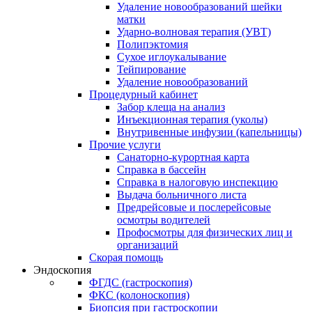
Удаление новообразований шейки
матки
Ударно-волновая терапия (УВТ)
Полипэктомия
Сухое иглоукалывание
Тейпирование
Удаление новообразований
Процедурный кабинет
Забор клеща на анализ
Инъекционная терапия (уколы)
Внутривенные инфузии (капельницы)
Прочие услуги
Санаторно-курортная карта
Справка в бассейн
Справка в налоговую инспекцию
Выдача больничного листа
Предрейсовые и послерейсовые
осмотры водителей
Профосмотры для физических лиц и
организаций
Скорая помощь
Эндоскопия
ФГДС (гастроскопия)
ФКС (колоноскопия)
Биопсия при гастроскопии