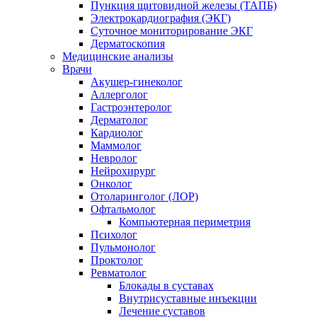
Пункция щитовидной железы (ТАПБ)
Электрокардиография (ЭКГ)
Суточное мониторирование ЭКГ
Дерматоскопия
Медицинские анализы
Врачи
Акушер-гинеколог
Аллерголог
Гастроэнтеролог
Дерматолог
Кардиолог
Маммолог
Невролог
Нейрохирург
Онколог
Отоларинголог (ЛОР)
Офтальмолог
Компьютерная периметрия
Психолог
Пульмонолог
Проктолог
Ревматолог
Блокады в суставах
Внутрисуставные инъекции
Лечение суставов