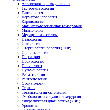
Аллергология, иммунология
Гастроэнтерология
Гинекология
Дерматовенерология
Кардиология
Магнитно-резонансная томография
Маммология
Медицинские сестры
Неврология
Онкология
Оториноларингология (ЛОР)
Офтальмология
Педиатрия
Проктология
Психиатрия
Пульмонология
Ревматология
Рентгенология
Стоматология
Терапия
Травматология-ортопедия
Флебология и сосудистая хирургия
Ультразвуковая диагностика (УЗИ)
Урология
Эндокринология