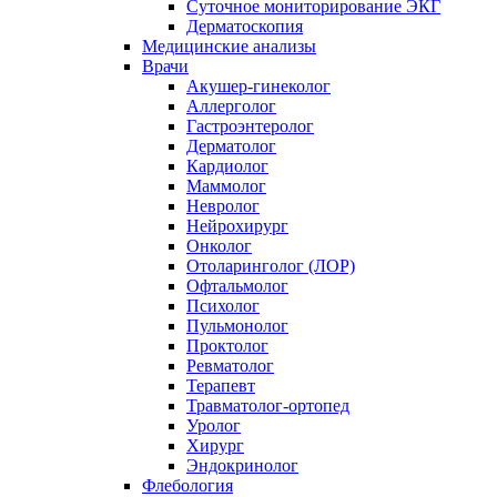
Суточное мониторирование ЭКГ
Дерматоскопия
Медицинские анализы
Врачи
Акушер-гинеколог
Аллерголог
Гастроэнтеролог
Дерматолог
Кардиолог
Маммолог
Невролог
Нейрохирург
Онколог
Отоларинголог (ЛОР)
Офтальмолог
Психолог
Пульмонолог
Проктолог
Ревматолог
Терапевт
Травматолог-ортопед
Уролог
Хирург
Эндокринолог
Флебология