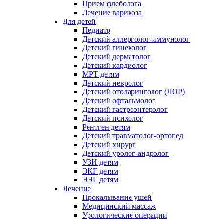
Прием флеболога
Лечение варикоза
Для детей
Педиатр
Детский аллерголог-иммунолог
Детский гинеколог
Детский дерматолог
Детский кардиолог
МРТ детям
Детский невролог
Детский отоларинголог (ЛОР)
Детский офтальмолог
Детский гастроэнтеролог
Детский психолог
Рентген детям
Детский травматолог-ортопед
Детский хирург
Детский уролог-андролог
УЗИ детям
ЭКГ детям
ЭЭГ детям
Лечение
Прокалывание ушей
Медицинский массаж
Урологические операции