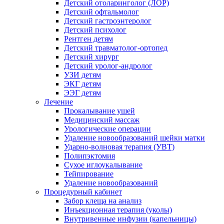
Детский отоларинголог (ЛОР)
Детский офтальмолог
Детский гастроэнтеролог
Детский психолог
Рентген детям
Детский травматолог-ортопед
Детский хирург
Детский уролог-андролог
УЗИ детям
ЭКГ детям
ЭЭГ детям
Лечение
Прокалывание ушей
Медицинский массаж
Урологические операции
Удаление новообразований шейки матки
Ударно-волновая терапия (УВТ)
Полипэктомия
Сухое иглоукалывание
Тейпирование
Удаление новообразований
Процедурный кабинет
Забор клеща на анализ
Инъекционная терапия (уколы)
Внутривенные инфузии (капельницы)