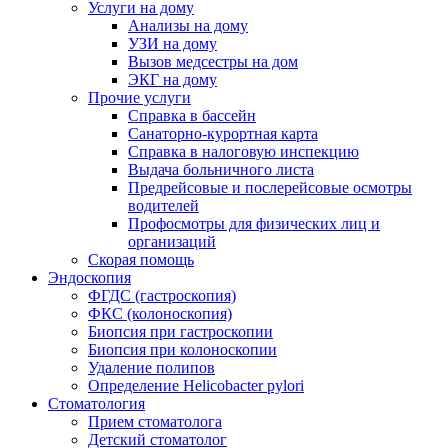
Услуги на дому
Анализы на дому
УЗИ на дому
Вызов медсестры на дом
ЭКГ на дому
Прочие услуги
Справка в бассейн
Санаторно-курортная карта
Справка в налоговую инспекцию
Выдача больничного листа
Предрейсовые и послерейсовые осмотры
водителей
Профосмотры для физических лиц и
организаций
Скорая помощь
Эндоскопия
ФГДС (гастроскопия)
ФКС (колоноскопия)
Биопсия при гастроскопии
Биопсия при колоноскопии
Удаление полипов
Определение Helicobacter pylori
Стоматология
Прием стоматолога
Детский стоматолог