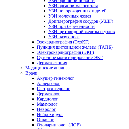
УЗИ брюшной полости
УЗИ органов малого таза
УЗИ новорожденных и детей
УЗИ молочных желез
Допплерография сосудов (УЗДГ)
УЗИ при беременности
УЗИ щитовидной железы и узлов
УЗИ пазух носа
Эхокардиография (ЭхоКГ)
Пункция щитовидной железы (ТАПБ)
Электрокардиография (ЭКГ)
Суточное мониторирование ЭКГ
Дерматоскопия
Медицинские анализы
Врачи
Акушер-гинеколог
Аллерголог
Гастроэнтеролог
Дерматолог
Кардиолог
Маммолог
Невролог
Нейрохирург
Онколог
Отоларинголог (ЛОР)