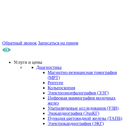
Обратный звонок
Записаться на прием
Услуги и цены
Диагностика
Магнитно-резонансная томография
(МРТ)
Рентген
Кольпоскопия
Электроэнцефалография (ЭЭГ)
Цифровая маммография молочных
желез
Ультразвуковые исследования (УЗИ)
Эхокардиография (ЭхоКГ)
Пункция щитовидной железы (ТАПБ)
Электрокардиография (ЭКГ)