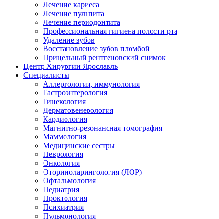
Лечение кариеса
Лечение пульпита
Лечение периодонтита
Профессиональная гигиена полости рта
Удаление зубов
Восстановление зубов пломбой
Прицельный рентгеновский снимок
Центр Хирургии Ярославль
Специалисты
Аллергология, иммунология
Гастроэнтерология
Гинекология
Дерматовенерология
Кардиология
Магнитно-резонансная томография
Маммология
Медицинские сестры
Неврология
Онкология
Оториноларингология (ЛОР)
Офтальмология
Педиатрия
Проктология
Психиатрия
Пульмонология