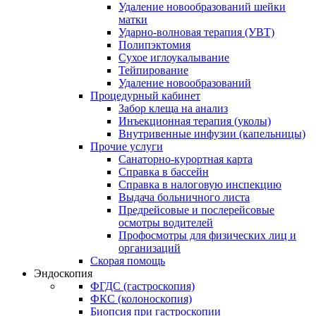
Удаление новообразований шейки
матки
Ударно-волновая терапия (УВТ)
Полипэктомия
Сухое иглоукалывание
Тейпирование
Удаление новообразований
Процедурный кабинет
Забор клеща на анализ
Инъекционная терапия (уколы)
Внутривенные инфузии (капельницы)
Прочие услуги
Санаторно-курортная карта
Справка в бассейн
Справка в налоговую инспекцию
Выдача больничного листа
Предрейсовые и послерейсовые
осмотры водителей
Профосмотры для физических лиц и
организаций
Скорая помощь
Эндоскопия
ФГДС (гастроскопия)
ФКС (колоноскопия)
Биопсия при гастроскопии