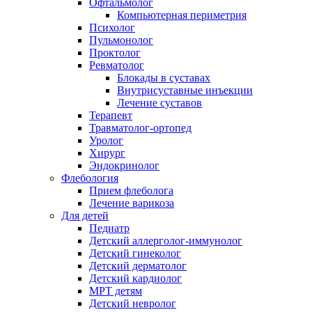
Офтальмолог
Компьютерная периметрия
Психолог
Пульмонолог
Проктолог
Ревматолог
Блокады в суставах
Внутрисуставные инъекции
Лечение суставов
Терапевт
Травматолог-ортопед
Уролог
Хирург
Эндокринолог
Флебология
Прием флеболога
Лечение варикоза
Для детей
Педиатр
Детский аллерголог-иммунолог
Детский гинеколог
Детский дерматолог
Детский кардиолог
МРТ детям
Детский невролог