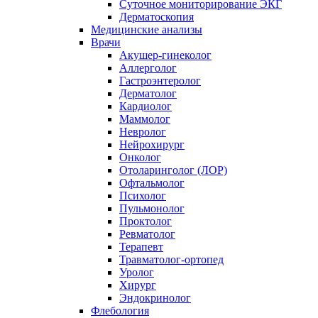
Суточное мониторирование ЭКГ
Дерматоскопия
Медицинские анализы
Врачи
Акушер-гинеколог
Аллерголог
Гастроэнтеролог
Дерматолог
Кардиолог
Маммолог
Невролог
Нейрохирург
Онколог
Отоларинголог (ЛОР)
Офтальмолог
Психолог
Пульмонолог
Проктолог
Ревматолог
Терапевт
Травматолог-ортопед
Уролог
Хирург
Эндокринолог
Флебология