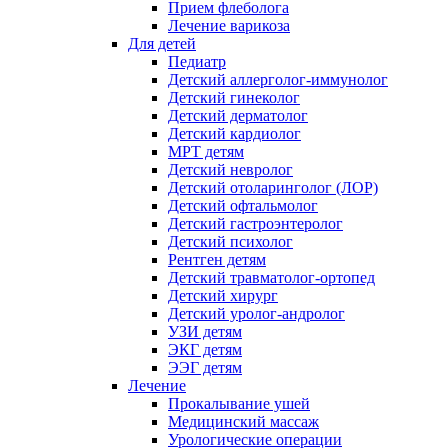
Прием флеболога
Лечение варикоза
Для детей
Педиатр
Детский аллерголог-иммунолог
Детский гинеколог
Детский дерматолог
Детский кардиолог
МРТ детям
Детский невролог
Детский отоларинголог (ЛОР)
Детский офтальмолог
Детский гастроэнтеролог
Детский психолог
Рентген детям
Детский травматолог-ортопед
Детский хирург
Детский уролог-андролог
УЗИ детям
ЭКГ детям
ЭЭГ детям
Лечение
Прокалывание ушей
Медицинский массаж
Урологические операции