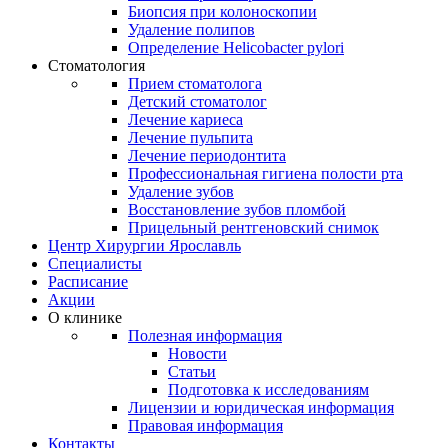
Биопсия при колоноскопии
Удаление полипов
Определение Helicobacter pylori
Стоматология
Прием стоматолога
Детский стоматолог
Лечение кариеса
Лечение пульпита
Лечение периодонтита
Профессиональная гигиена полости рта
Удаление зубов
Восстановление зубов пломбой
Прицельный рентгеновский снимок
Центр Хирургии Ярославль
Специалисты
Расписание
Акции
О клинике
Полезная информация
Новости
Статьи
Подготовка к исследованиям
Лицензии и юридическая информация
Правовая информация
Контакты