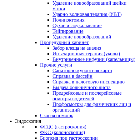
Удаление новообразований шейки
матки
Ударно-волновая терапия (УВТ)
Полипэктомия
Сухое иглоукалывание
Тейпирование
Удаление новообразований
Процедурный кабинет
Забор клеща на анализ
Инъекционная терапия (уколы)
Внутривенные инфузии (капельницы)
Прочие услуги
Санаторно-курортная карта
Справка в бассейн
Справка в налоговую инспекцию
Выдача больничного листа
Предрейсовые и послерейсовые
осмотры водителей
Профосмотры для физических лиц и
организаций
Скорая помощь
Эндоскопия
ФГДС (гастроскопия)
ФКС (колоноскопия)
Биопсия при гастроскопии