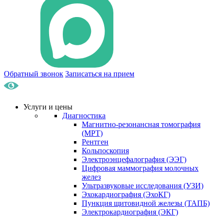
Обратный звонок
Записаться на прием
Услуги и цены
Диагностика
Магнитно-резонансная томография
(МРТ)
Рентген
Кольпоскопия
Электроэнцефалография (ЭЭГ)
Цифровая маммография молочных
желез
Ультразвуковые исследования (УЗИ)
Эхокардиография (ЭхоКГ)
Пункция щитовидной железы (ТАПБ)
Электрокардиография (ЭКГ)