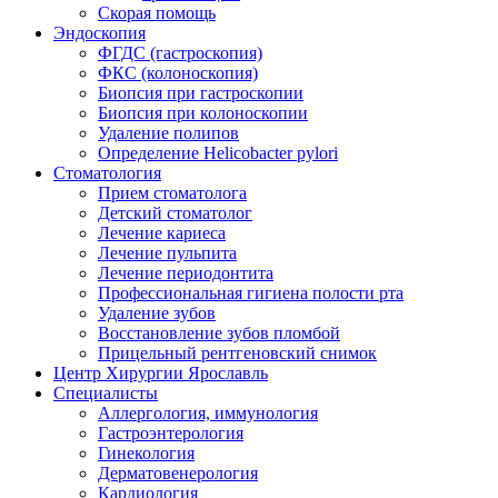
Скорая помощь
Эндоскопия
ФГДС (гастроскопия)
ФКС (колоноскопия)
Биопсия при гастроскопии
Биопсия при колоноскопии
Удаление полипов
Определение Helicobacter pylori
Стоматология
Прием стоматолога
Детский стоматолог
Лечение кариеса
Лечение пульпита
Лечение периодонтита
Профессиональная гигиена полости рта
Удаление зубов
Восстановление зубов пломбой
Прицельный рентгеновский снимок
Центр Хирургии Ярославль
Специалисты
Аллергология, иммунология
Гастроэнтерология
Гинекология
Дерматовенерология
Кардиология