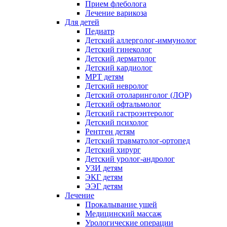
Прием флеболога
Лечение варикоза
Для детей
Педиатр
Детский аллерголог-иммунолог
Детский гинеколог
Детский дерматолог
Детский кардиолог
МРТ детям
Детский невролог
Детский отоларинголог (ЛОР)
Детский офтальмолог
Детский гастроэнтеролог
Детский психолог
Рентген детям
Детский травматолог-ортопед
Детский хирург
Детский уролог-андролог
УЗИ детям
ЭКГ детям
ЭЭГ детям
Лечение
Прокалывание ушей
Медицинский массаж
Урологические операции