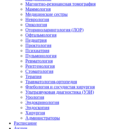
Магнитно-резонансная томография
Маммология
Медицинские сестры
Неврология
Онкология
Оториноларингология (ЛОР)
Офтальмология
Педиатрия
Проктология
Психиатрия
Пульмонология
Ревматология
Рентгенология
Стоматология
Терапия
Травматология-ортопедия
Флебология и сосудистая хирургия
Ультразвуковая диагностика (УЗИ)
Урология
Эндокринология
Эндоскопия
Хирургия
Администраторы
Расписание
Акции