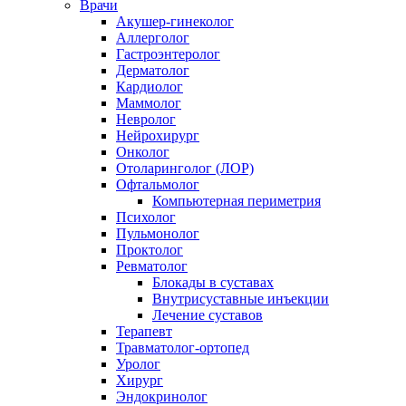
Врачи
Акушер-гинеколог
Аллерголог
Гастроэнтеролог
Дерматолог
Кардиолог
Маммолог
Невролог
Нейрохирург
Онколог
Отоларинголог (ЛОР)
Офтальмолог
Компьютерная периметрия
Психолог
Пульмонолог
Проктолог
Ревматолог
Блокады в суставах
Внутрисуставные инъекции
Лечение суставов
Терапевт
Травматолог-ортопед
Уролог
Хирург
Эндокринолог