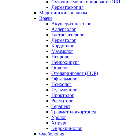
Суточное мониторирование ЭКГ
Дерматоскопия
Медицинские анализы
Врачи
Акушер-гинеколог
Аллерголог
Гастроэнтеролог
Дерматолог
Кардиолог
Маммолог
Невролог
Нейрохирург
Онколог
Отоларинголог (ЛОР)
Офтальмолог
Психолог
Пульмонолог
Проктолог
Ревматолог
Терапевт
Травматолог-ортопед
Уролог
Хирург
Эндокринолог
Флебология