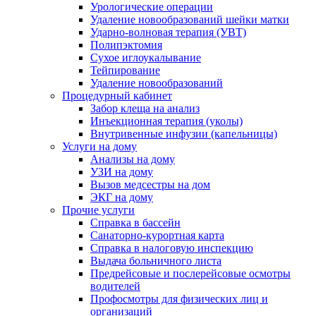
Урологические операции
Удаление новообразований шейки матки
Ударно-волновая терапия (УВТ)
Полипэктомия
Сухое иглоукалывание
Тейпирование
Удаление новообразований
Процедурный кабинет
Забор клеща на анализ
Инъекционная терапия (уколы)
Внутривенные инфузии (капельницы)
Услуги на дому
Анализы на дому
УЗИ на дому
Вызов медсестры на дом
ЭКГ на дому
Прочие услуги
Справка в бассейн
Санаторно-курортная карта
Справка в налоговую инспекцию
Выдача больничного листа
Предрейсовые и послерейсовые осмотры
водителей
Профосмотры для физических лиц и
организаций