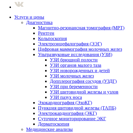
Услуги и цены
Диагностика
Магнитно-резонансная томография (МРТ)
Рентген
Кольпоскопия
Электроэнцефалография (ЭЭГ)
Цифровая маммография молочных желез
Ультразвуковые исследования (УЗИ)
УЗИ брюшной полости
УЗИ органов малого таза
УЗИ новорожденных и детей
УЗИ молочных желез
Допплерография сосудов (УЗДГ)
УЗИ при беременности
УЗИ щитовидной железы и узлов
УЗИ пазух носа
Эхокардиография (ЭхоКГ)
Пункция щитовидной железы (ТАПБ)
Электрокардиография (ЭКГ)
Суточное мониторирование ЭКГ
Дерматоскопия
Медицинские анализы