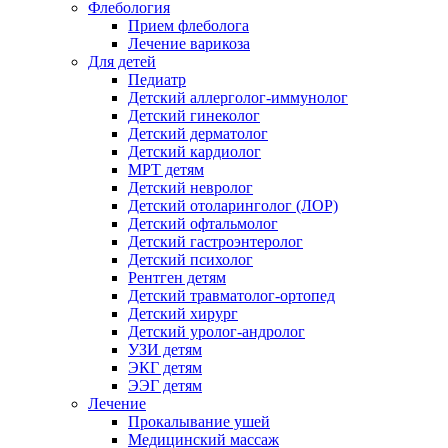
Флебология
Прием флеболога
Лечение варикоза
Для детей
Педиатр
Детский аллерголог-иммунолог
Детский гинеколог
Детский дерматолог
Детский кардиолог
МРТ детям
Детский невролог
Детский отоларинголог (ЛОР)
Детский офтальмолог
Детский гастроэнтеролог
Детский психолог
Рентген детям
Детский травматолог-ортопед
Детский хирург
Детский уролог-андролог
УЗИ детям
ЭКГ детям
ЭЭГ детям
Лечение
Прокалывание ушей
Медицинский массаж