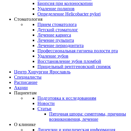
Биопсия при колоноскопии
Удаление полипов
Определение Helicobacter pylori
Стоматология
Прием стоматолога
Детский стоматолог
Лечение кариеса
Лечение пульпита
Лечение периодонтита
Профессиональная гигиена полости рта
Удаление зубов
Восстановление зубов пломбой
Прицельный рентгеновский снимок
Центр Хирургии Ярославль
Специалисты
Расписание
Акции
Пациентам
Подготовка к исследованиям
Новости
Статьи
Пяточная шпора: симптомы, причины
возникновения, лечение
О клинике
Лицензии и юридическая информация