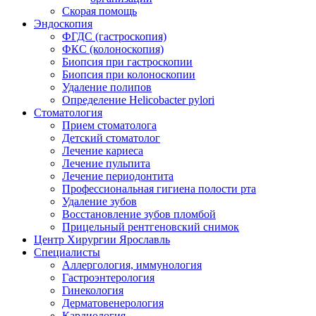
Скорая помощь
Эндоскопия
ФГДС (гастроскопия)
ФКС (колоноскопия)
Биопсия при гастроскопии
Биопсия при колоноскопии
Удаление полипов
Определение Helicobacter pylori
Стоматология
Прием стоматолога
Детский стоматолог
Лечение кариеса
Лечение пульпита
Лечение периодонтита
Профессиональная гигиена полости рта
Удаление зубов
Восстановление зубов пломбой
Прицельный рентгеновский снимок
Центр Хирургии Ярославль
Специалисты
Аллергология, иммунология
Гастроэнтерология
Гинекология
Дерматовенерология
Кардиология