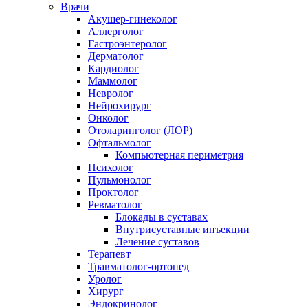
Врачи
Акушер-гинеколог
Аллерголог
Гастроэнтеролог
Дерматолог
Кардиолог
Маммолог
Невролог
Нейрохирург
Онколог
Отоларинголог (ЛОР)
Офтальмолог
Компьютерная периметрия
Психолог
Пульмонолог
Проктолог
Ревматолог
Блокады в суставах
Внутрисуставные инъекции
Лечение суставов
Терапевт
Травматолог-ортопед
Уролог
Хирург
Эндокринолог