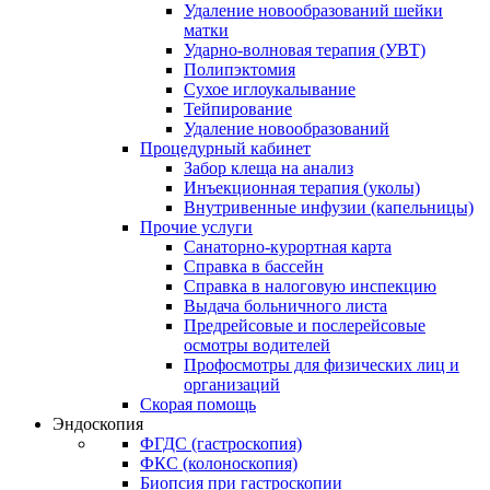
Удаление новообразований шейки
матки
Ударно-волновая терапия (УВТ)
Полипэктомия
Сухое иглоукалывание
Тейпирование
Удаление новообразований
Процедурный кабинет
Забор клеща на анализ
Инъекционная терапия (уколы)
Внутривенные инфузии (капельницы)
Прочие услуги
Санаторно-курортная карта
Справка в бассейн
Справка в налоговую инспекцию
Выдача больничного листа
Предрейсовые и послерейсовые
осмотры водителей
Профосмотры для физических лиц и
организаций
Скорая помощь
Эндоскопия
ФГДС (гастроскопия)
ФКС (колоноскопия)
Биопсия при гастроскопии