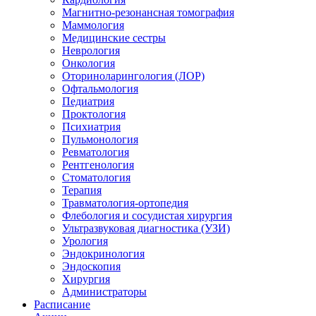
Магнитно-резонансная томография
Маммология
Медицинские сестры
Неврология
Онкология
Оториноларингология (ЛОР)
Офтальмология
Педиатрия
Проктология
Психиатрия
Пульмонология
Ревматология
Рентгенология
Стоматология
Терапия
Травматология-ортопедия
Флебология и сосудистая хирургия
Ультразвуковая диагностика (УЗИ)
Урология
Эндокринология
Эндоскопия
Хирургия
Администраторы
Расписание