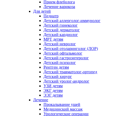
Прием флеболога
Лечение варикоза
Для детей
Педиатр
Детский аллерголог-иммунолог
Детский гинеколог
Детский дерматолог
Детский кардиолог
МРТ детям
Детский невролог
Детский отоларинголог (ЛОР)
Детский офтальмолог
Детский гастроэнтеролог
Детский психолог
Рентген детям
Детский травматолог-ортопед
Детский хирург
Детский уролог-андролог
УЗИ детям
ЭКГ детям
ЭЭГ детям
Лечение
Прокалывание ушей
Медицинский массаж
Урологические операции