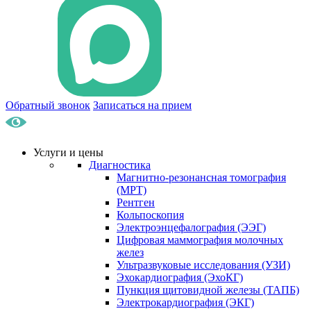
Обратный звонок
Записаться на прием
Услуги и цены
Диагностика
Магнитно-резонансная томография
(МРТ)
Рентген
Кольпоскопия
Электроэнцефалография (ЭЭГ)
Цифровая маммография молочных
желез
Ультразвуковые исследования (УЗИ)
Эхокардиография (ЭхоКГ)
Пункция щитовидной железы (ТАПБ)
Электрокардиография (ЭКГ)