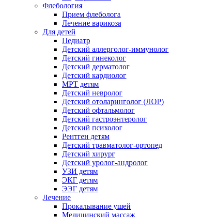
Флебология
Прием флеболога
Лечение варикоза
Для детей
Педиатр
Детский аллерголог-иммунолог
Детский гинеколог
Детский дерматолог
Детский кардиолог
МРТ детям
Детский невролог
Детский отоларинголог (ЛОР)
Детский офтальмолог
Детский гастроэнтеролог
Детский психолог
Рентген детям
Детский травматолог-ортопед
Детский хирург
Детский уролог-андролог
УЗИ детям
ЭКГ детям
ЭЭГ детям
Лечение
Прокалывание ушей
Медицинский массаж