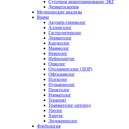
Суточное мониторирование ЭКГ
Дерматоскопия
Медицинские анализы
Врачи
Акушер-гинеколог
Аллерголог
Гастроэнтеролог
Дерматолог
Кардиолог
Маммолог
Невролог
Нейрохирург
Онколог
Отоларинголог (ЛОР)
Офтальмолог
Психолог
Пульмонолог
Проктолог
Ревматолог
Терапевт
Травматолог-ортопед
Уролог
Хирург
Эндокринолог
Флебология