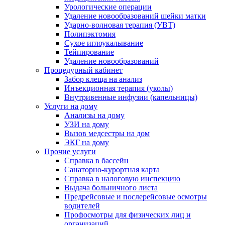
Урологические операции
Удаление новообразований шейки матки
Ударно-волновая терапия (УВТ)
Полипэктомия
Сухое иглоукалывание
Тейпирование
Удаление новообразований
Процедурный кабинет
Забор клеща на анализ
Инъекционная терапия (уколы)
Внутривенные инфузии (капельницы)
Услуги на дому
Анализы на дому
УЗИ на дому
Вызов медсестры на дом
ЭКГ на дому
Прочие услуги
Справка в бассейн
Санаторно-курортная карта
Справка в налоговую инспекцию
Выдача больничного листа
Предрейсовые и послерейсовые осмотры
водителей
Профосмотры для физических лиц и
организаций