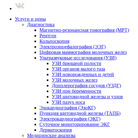
Услуги и цены
Диагностика
Магнитно-резонансная томография (МРТ)
Рентген
Кольпоскопия
Электроэнцефалография (ЭЭГ)
Цифровая маммография молочных желез
Ультразвуковые исследования (УЗИ)
УЗИ брюшной полости
УЗИ органов малого таза
УЗИ новорожденных и детей
УЗИ молочных желез
Допплерография сосудов (УЗДГ)
УЗИ при беременности
УЗИ щитовидной железы и узлов
УЗИ пазух носа
Эхокардиография (ЭхоКГ)
Пункция щитовидной железы (ТАПБ)
Электрокардиография (ЭКГ)
Суточное мониторирование ЭКГ
Дерматоскопия
Медицинские анализы