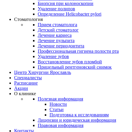
Биопсия при колоноскопии
Удаление полипов
Определение Helicobacter pylori
Стоматология
Прием стоматолога
Детский стоматолог
Лечение кариеса
Лечение пульпита
Лечение периодонтита
Профессиональная гигиена полости рта
Удаление зубов
Восстановление зубов пломбой
Прицельный рентгеновский снимок
Центр Хирургии Ярославль
Специалисты
Расписание
Акции
О клинике
Полезная информация
Новости
Статьи
Подготовка к исследованиям
Лицензии и юридическая информация
Правовая информация
Контакты