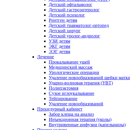
Детский офтальмолог
Детский гастроэнтеролог
Детский психолог
Рентген детям
Детский травматолог-ортопед
Детский хирург
Детский уролог-андролог
УЗИ детям
ЭКГ детям
ЭЭГ детям
Лечение
Прокалывание ушей
Медицинский массаж
Урологические операции
Удаление новообразований шейки матк
Ударно-волновая терапия (УВТ)
Полипэктомия
Сухое иглоукалывание
Тейпирование
Удаление новообразований
Процедурный кабинет
Забор клеща на анализ
Инъекционная терапия (уколы)
Внутривенные инфузии (капельницы)
Прочие услуги