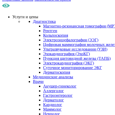
Услуги и цены
Диагностика
Магнитно-резонансная томография (МР
Рентген
Кольпоскопия
Электроэнцефалография (ЭЭГ)
Цифровая маммография молочных желе
Ультразвуковые исследования (УЗИ)
Эхокардиография (ЭхоКГ)
Пункция щитовидной железы (ТАПБ)
Электрокардиография (ЭКГ)
Суточное мониторирование ЭКГ
Дерматоскопия
Медицинские анализы
Врачи
Акушер-гинеколог
Аллерголог
Гастроэнтеролог
Дерматолог
Кардиолог
Маммолог
Невролог