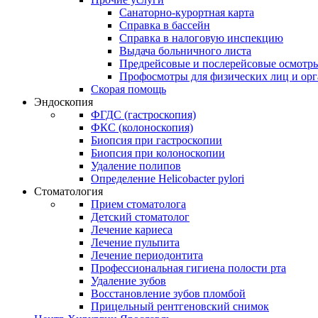
Санаторно-курортная карта
Справка в бассейн
Справка в налоговую инспекцию
Выдача больничного листа
Предрейсовые и послерейсовые осмотр
Профосмотры для физических лиц и ор
Скорая помощь
Эндоскопия
ФГДС (гастроскопия)
ФКС (колоноскопия)
Биопсия при гастроскопии
Биопсия при колоноскопии
Удаление полипов
Определение Helicobacter pylori
Стоматология
Прием стоматолога
Детский стоматолог
Лечение кариеса
Лечение пульпита
Лечение периодонтита
Профессиональная гигиена полости рта
Удаление зубов
Восстановление зубов пломбой
Прицельный рентгеновский снимок