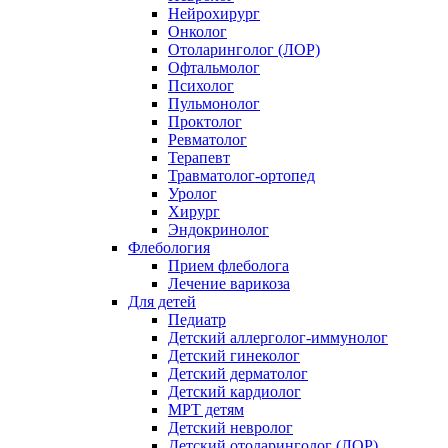
Нейрохирург
Онколог
Отоларинголог (ЛОР)
Офтальмолог
Психолог
Пульмонолог
Проктолог
Ревматолог
Терапевт
Травматолог-ортопед
Уролог
Хирург
Эндокринолог
Флебология
Прием флеболога
Лечение варикоза
Для детей
Педиатр
Детский аллерголог-иммунолог
Детский гинеколог
Детский дерматолог
Детский кардиолог
МРТ детям
Детский невролог
Детский отоларинголог (ЛОР)