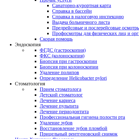
Санаторно-курортная карта
Справка в бассейн
Справка в налоговую инспекцию
Выдача больничного листа
Предрейсовые и послерейсовые осмотр
Профосмотры для физических лиц и ор
Скорая помощь
Эндоскопия
ФГДС (гастроскопия)
ФКС (колоноскопия)
Биопсия при гастроскопии
Биопсия при колоноскопии
Удаление полипов
Определение Helicobacter pylori
Стоматология
Прием стоматолога
Детский стоматолог
Лечение кариеса
Лечение пульпита
Лечение периодонтита
Профессиональная гигиена полости рта
Удаление зубов
Восстановление зубов пломбой
Прицельный рентгеновский снимок