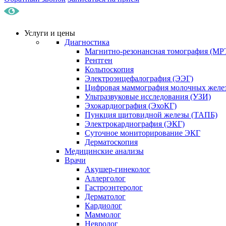
Услуги и цены
Диагностика
Магнитно-резонансная томография (МР
Рентген
Кольпоскопия
Электроэнцефалография (ЭЭГ)
Цифровая маммография молочных желе
Ультразвуковые исследования (УЗИ)
Эхокардиография (ЭхоКГ)
Пункция щитовидной железы (ТАПБ)
Электрокардиография (ЭКГ)
Суточное мониторирование ЭКГ
Дерматоскопия
Медицинские анализы
Врачи
Акушер-гинеколог
Аллерголог
Гастроэнтеролог
Дерматолог
Кардиолог
Маммолог
Невролог