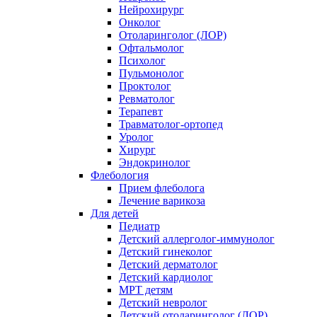
Нейрохирург
Онколог
Отоларинголог (ЛОР)
Офтальмолог
Психолог
Пульмонолог
Проктолог
Ревматолог
Терапевт
Травматолог-ортопед
Уролог
Хирург
Эндокринолог
Флебология
Прием флеболога
Лечение варикоза
Для детей
Педиатр
Детский аллерголог-иммунолог
Детский гинеколог
Детский дерматолог
Детский кардиолог
МРТ детям
Детский невролог
Детский отоларинголог (ЛОР)