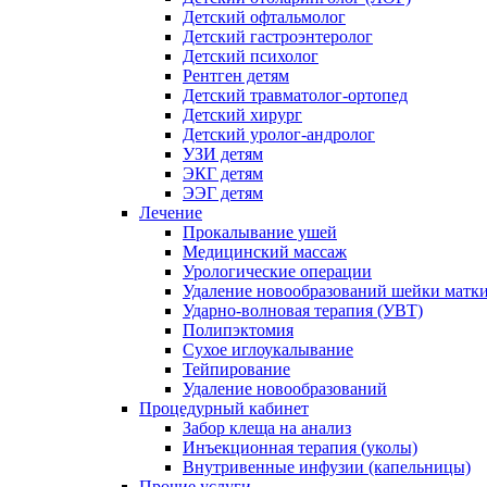
Детский офтальмолог
Детский гастроэнтеролог
Детский психолог
Рентген детям
Детский травматолог-ортопед
Детский хирург
Детский уролог-андролог
УЗИ детям
ЭКГ детям
ЭЭГ детям
Лечение
Прокалывание ушей
Медицинский массаж
Урологические операции
Удаление новообразований шейки матк
Ударно-волновая терапия (УВТ)
Полипэктомия
Сухое иглоукалывание
Тейпирование
Удаление новообразований
Процедурный кабинет
Забор клеща на анализ
Инъекционная терапия (уколы)
Внутривенные инфузии (капельницы)
Прочие услуги