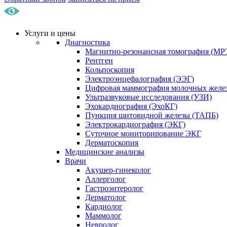
Услуги и цены
Диагностика
Магнитно-резонансная томография (МР
Рентген
Кольпоскопия
Электроэнцефалография (ЭЭГ)
Цифровая маммография молочных желе
Ультразвуковые исследования (УЗИ)
Эхокардиография (ЭхоКГ)
Пункция щитовидной железы (ТАПБ)
Электрокардиография (ЭКГ)
Суточное мониторирование ЭКГ
Дерматоскопия
Медицинские анализы
Врачи
Акушер-гинеколог
Аллерголог
Гастроэнтеролог
Дерматолог
Кардиолог
Маммолог
Невролог