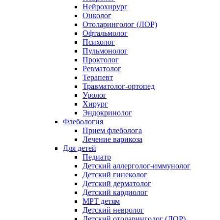
Нейрохирург
Онколог
Отоларинголог (ЛОР)
Офтальмолог
Психолог
Пульмонолог
Проктолог
Ревматолог
Терапевт
Травматолог-ортопед
Уролог
Хирург
Эндокринолог
Флебология
Прием флеболога
Лечение варикоза
Для детей
Педиатр
Детский аллерголог-иммунолог
Детский гинеколог
Детский дерматолог
Детский кардиолог
МРТ детям
Детский невролог
Детский отоларинголог (ЛОР)