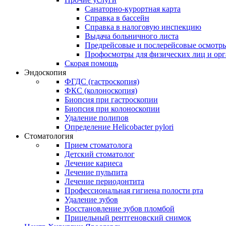
Санаторно-курортная карта
Справка в бассейн
Справка в налоговую инспекцию
Выдача больничного листа
Предрейсовые и послерейсовые осмотр
Профосмотры для физических лиц и ор
Скорая помощь
Эндоскопия
ФГДС (гастроскопия)
ФКС (колоноскопия)
Биопсия при гастроскопии
Биопсия при колоноскопии
Удаление полипов
Определение Helicobacter pylori
Стоматология
Прием стоматолога
Детский стоматолог
Лечение кариеса
Лечение пульпита
Лечение периодонтита
Профессиональная гигиена полости рта
Удаление зубов
Восстановление зубов пломбой
Прицельный рентгеновский снимок