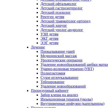
Детский офтальмолог
Детский гастроэнтеролог
Детский психолог
Рентген детям
Детский травматолог-ортопед
Детский хирург
Детский уролог-андролог
УЗИ детям
ЭКГ детям
ЭЭГ детям
Лечение
Прокалывание ушей
Медицинский массаж
Урологические операции
Удаление новообразований шейки матк
Ударно-волновая терапия (УВТ)
Полипэктомия
Сухое иглоукалывание
Тейпирование
Удаление новообразований
Процедурный кабинет
Забор клеща на анализ
Инъекционная терапия (уколы)
Внутривенные инфузии (капельницы)
Прочие услуги