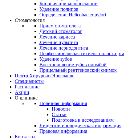
Биопсия при колоноскопии
Удаление полипов
Определение Helicobacter pylori
Стоматология
Прием стоматолога
Детский стоматолог
Лечение кариеса
Лечение пульпита
Лечение периодонтита
Профессиональная гигиена полости рта
Удаление зубов
Восстановление зубов пломбой
Прицельный рентгеновский снимок
Центр Хирургии Ярославль
Специалисты
Расписание
Акции
О клинике
Полезная информация
Новости
Статьи
Подготовка к исследованиям
Лицензии и юридическая информация
Правовая информация
Контакты