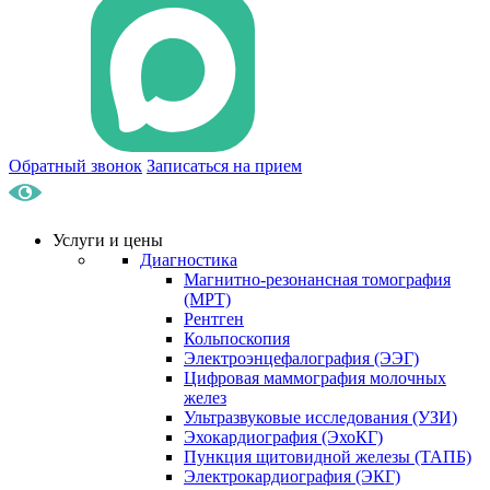
Обратный звонок
Записаться на прием
Услуги и цены
Диагностика
Магнитно-резонансная томография
(МРТ)
Рентген
Кольпоскопия
Электроэнцефалография (ЭЭГ)
Цифровая маммография молочных
желез
Ультразвуковые исследования (УЗИ)
Эхокардиография (ЭхоКГ)
Пункция щитовидной железы (ТАПБ)
Электрокардиография (ЭКГ)