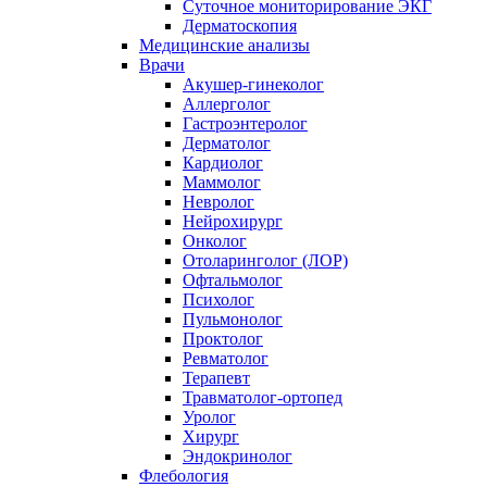
Суточное мониторирование ЭКГ
Дерматоскопия
Медицинские анализы
Врачи
Акушер-гинеколог
Аллерголог
Гастроэнтеролог
Дерматолог
Кардиолог
Маммолог
Невролог
Нейрохирург
Онколог
Отоларинголог (ЛОР)
Офтальмолог
Психолог
Пульмонолог
Проктолог
Ревматолог
Терапевт
Травматолог-ортопед
Уролог
Хирург
Эндокринолог
Флебология