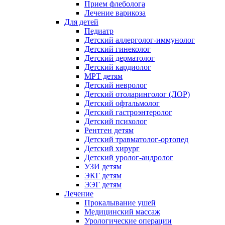
Прием флеболога
Лечение варикоза
Для детей
Педиатр
Детский аллерголог-иммунолог
Детский гинеколог
Детский дерматолог
Детский кардиолог
МРТ детям
Детский невролог
Детский отоларинголог (ЛОР)
Детский офтальмолог
Детский гастроэнтеролог
Детский психолог
Рентген детям
Детский травматолог-ортопед
Детский хирург
Детский уролог-андролог
УЗИ детям
ЭКГ детям
ЭЭГ детям
Лечение
Прокалывание ушей
Медицинский массаж
Урологические операции