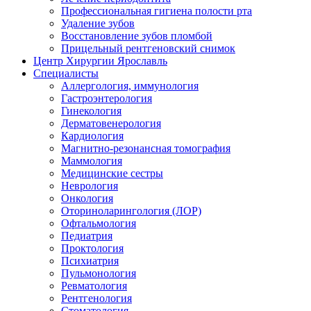
Профессиональная гигиена полости рта
Удаление зубов
Восстановление зубов пломбой
Прицельный рентгеновский снимок
Центр Хирургии Ярославль
Специалисты
Аллергология, иммунология
Гастроэнтерология
Гинекология
Дерматовенерология
Кардиология
Магнитно-резонансная томография
Маммология
Медицинские сестры
Неврология
Онкология
Оториноларингология (ЛОР)
Офтальмология
Педиатрия
Проктология
Психиатрия
Пульмонология
Ревматология
Рентгенология
Стоматология