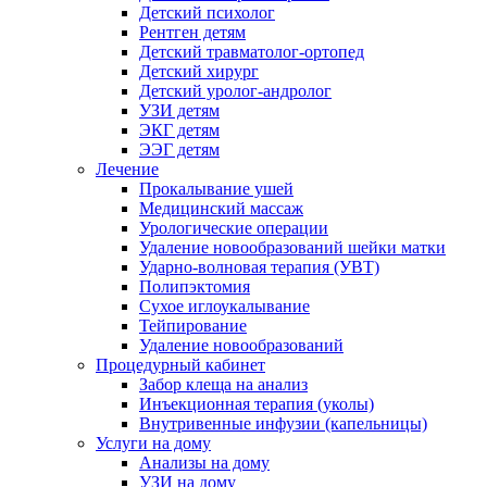
Детский психолог
Рентген детям
Детский травматолог-ортопед
Детский хирург
Детский уролог-андролог
УЗИ детям
ЭКГ детям
ЭЭГ детям
Лечение
Прокалывание ушей
Медицинский массаж
Урологические операции
Удаление новообразований шейки матки
Ударно-волновая терапия (УВТ)
Полипэктомия
Сухое иглоукалывание
Тейпирование
Удаление новообразований
Процедурный кабинет
Забор клеща на анализ
Инъекционная терапия (уколы)
Внутривенные инфузии (капельницы)
Услуги на дому
Анализы на дому
УЗИ на дому