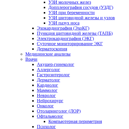
УЗИ молочных желез
Допплерография сосудов (УЗДГ)
УЗИ при беременности
УЗИ щитовидной железы и узлов
УЗИ пазух носа
Эхокардиография (ЭхоКГ)
Пункция щитовидной железы (ТАПБ)
Электрокардиография (ЭКГ)
Суточное мониторирование ЭКГ
Дерматоскопия
Медицинские анализы
Врачи
Акушер-гинеколог
Аллерголог
Гастроэнтеролог
Дерматолог
Кардиолог
Маммолог
Невролог
Нейрохирург
Онколог
Отоларинголог (ЛОР)
Офтальмолог
Компьютерная периметрия
Психолог