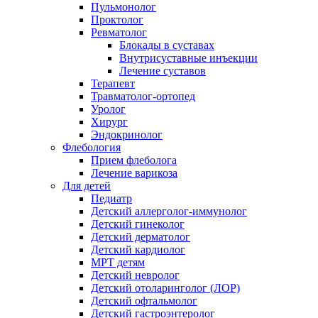
Пульмонолог
Проктолог
Ревматолог
Блокады в суставах
Внутрисуставные инъекции
Лечение суставов
Терапевт
Травматолог-ортопед
Уролог
Хирург
Эндокринолог
Флебология
Прием флеболога
Лечение варикоза
Для детей
Педиатр
Детский аллерголог-иммунолог
Детский гинеколог
Детский дерматолог
Детский кардиолог
МРТ детям
Детский невролог
Детский отоларинголог (ЛОР)
Детский офтальмолог
Детский гастроэнтеролог