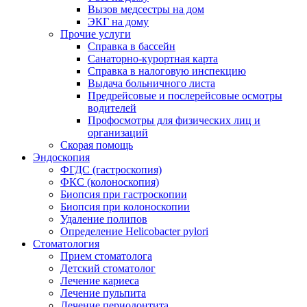
Вызов медсестры на дом
ЭКГ на дому
Прочие услуги
Справка в бассейн
Санаторно-курортная карта
Справка в налоговую инспекцию
Выдача больничного листа
Предрейсовые и послерейсовые осмотры
водителей
Профосмотры для физических лиц и
организаций
Скорая помощь
Эндоскопия
ФГДС (гастроскопия)
ФКС (колоноскопия)
Биопсия при гастроскопии
Биопсия при колоноскопии
Удаление полипов
Определение Helicobacter pylori
Стоматология
Прием стоматолога
Детский стоматолог
Лечение кариеса
Лечение пульпита
Лечение периодонтита