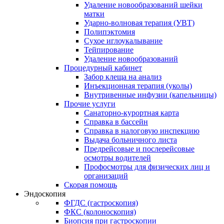
Удаление новообразований шейки
матки
Ударно-волновая терапия (УВТ)
Полипэктомия
Сухое иглоукалывание
Тейпирование
Удаление новообразований
Процедурный кабинет
Забор клеща на анализ
Инъекционная терапия (уколы)
Внутривенные инфузии (капельницы)
Прочие услуги
Санаторно-курортная карта
Справка в бассейн
Справка в налоговую инспекцию
Выдача больничного листа
Предрейсовые и послерейсовые
осмотры водителей
Профосмотры для физических лиц и
организаций
Скорая помощь
Эндоскопия
ФГДС (гастроскопия)
ФКС (колоноскопия)
Биопсия при гастроскопии