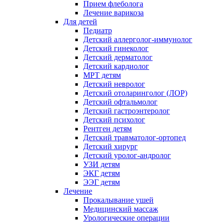
Прием флеболога
Лечение варикоза
Для детей
Педиатр
Детский аллерголог-иммунолог
Детский гинеколог
Детский дерматолог
Детский кардиолог
МРТ детям
Детский невролог
Детский отоларинголог (ЛОР)
Детский офтальмолог
Детский гастроэнтеролог
Детский психолог
Рентген детям
Детский травматолог-ортопед
Детский хирург
Детский уролог-андролог
УЗИ детям
ЭКГ детям
ЭЭГ детям
Лечение
Прокалывание ушей
Медицинский массаж
Урологические операции