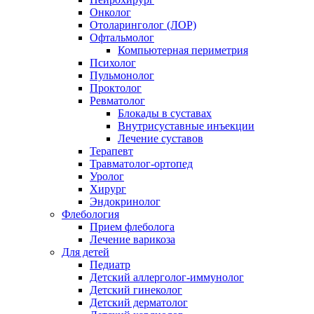
Онколог
Отоларинголог (ЛОР)
Офтальмолог
Компьютерная периметрия
Психолог
Пульмонолог
Проктолог
Ревматолог
Блокады в суставах
Внутрисуставные инъекции
Лечение суставов
Терапевт
Травматолог-ортопед
Уролог
Хирург
Эндокринолог
Флебология
Прием флеболога
Лечение варикоза
Для детей
Педиатр
Детский аллерголог-иммунолог
Детский гинеколог
Детский дерматолог