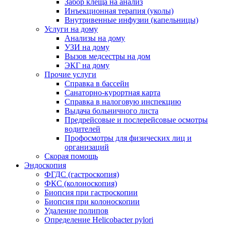
Забор клеща на анализ
Инъекционная терапия (уколы)
Внутривенные инфузии (капельницы)
Услуги на дому
Анализы на дому
УЗИ на дому
Вызов медсестры на дом
ЭКГ на дому
Прочие услуги
Справка в бассейн
Санаторно-курортная карта
Справка в налоговую инспекцию
Выдача больничного листа
Предрейсовые и послерейсовые осмотры
водителей
Профосмотры для физических лиц и
организаций
Скорая помощь
Эндоскопия
ФГДС (гастроскопия)
ФКС (колоноскопия)
Биопсия при гастроскопии
Биопсия при колоноскопии
Удаление полипов
Определение Helicobacter pylori