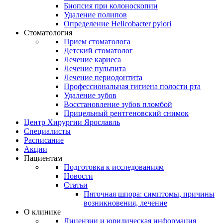
Биопсия при колоноскопии
Удаление полипов
Определение Helicobacter pylori
Стоматология
Прием стоматолога
Детский стоматолог
Лечение кариеса
Лечение пульпита
Лечение периодонтита
Профессиональная гигиена полости рта
Удаление зубов
Восстановление зубов пломбой
Прицельный рентгеновский снимок
Центр Хирургии Ярославль
Специалисты
Расписание
Акции
Пациентам
Подготовка к исследованиям
Новости
Статьи
Пяточная шпора: симптомы, причины
возникновения, лечение
О клинике
Лицензии и юридическая информация