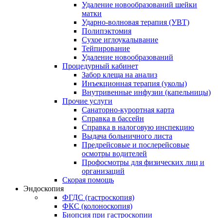
Удаление новообразований шейки
матки
Ударно-волновая терапия (УВТ)
Полипэктомия
Сухое иглоукалывание
Тейпирование
Удаление новообразований
Процедурный кабинет
Забор клеща на анализ
Инъекционная терапия (уколы)
Внутривенные инфузии (капельницы)
Прочие услуги
Санаторно-курортная карта
Справка в бассейн
Справка в налоговую инспекцию
Выдача больничного листа
Предрейсовые и послерейсовые
осмотры водителей
Профосмотры для физических лиц и
организаций
Скорая помощь
Эндоскопия
ФГДС (гастроскопия)
ФКС (колоноскопия)
Биопсия при гастроскопии