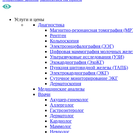
Услуги и цены
Диагностика
Магнитно-резонансная томография (МР
Рентген
Кольпоскопия
Электроэнцефалография (ЭЭГ)
Цифровая маммография молочных желе
Ультразвуковые исследования (УЗИ)
Эхокардиография (ЭхоКГ)
Пункция щитовидной железы (ТАПБ)
Электрокардиография (ЭКГ)
Суточное мониторирование ЭКГ
Дерматоскопия
Медицинские анализы
Врачи
Акушер-гинеколог
Аллерголог
Гастроэнтеролог
Дерматолог
Кардиолог
Маммолог
Невролог