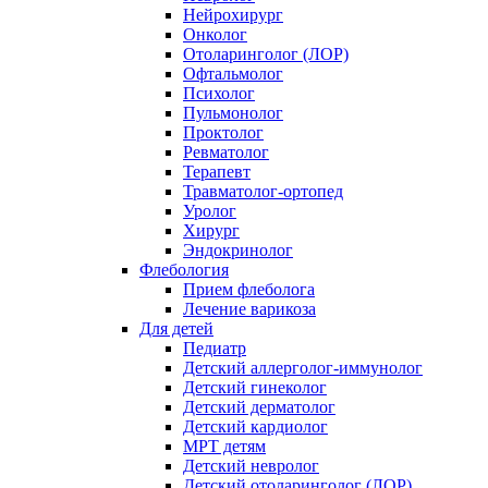
Нейрохирург
Онколог
Отоларинголог (ЛОР)
Офтальмолог
Психолог
Пульмонолог
Проктолог
Ревматолог
Терапевт
Травматолог-ортопед
Уролог
Хирург
Эндокринолог
Флебология
Прием флеболога
Лечение варикоза
Для детей
Педиатр
Детский аллерголог-иммунолог
Детский гинеколог
Детский дерматолог
Детский кардиолог
МРТ детям
Детский невролог
Детский отоларинголог (ЛОР)