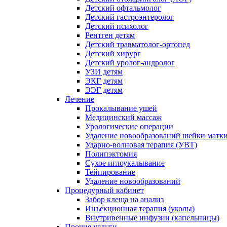
Детский офтальмолог
Детский гастроэнтеролог
Детский психолог
Рентген детям
Детский травматолог-ортопед
Детский хирург
Детский уролог-андролог
УЗИ детям
ЭКГ детям
ЭЭГ детям
Лечение
Прокалывание ушей
Медицинский массаж
Урологические операции
Удаление новообразований шейки матк
Ударно-волновая терапия (УВТ)
Полипэктомия
Сухое иглоукалывание
Тейпирование
Удаление новообразований
Процедурный кабинет
Забор клеща на анализ
Инъекционная терапия (уколы)
Внутривенные инфузии (капельницы)
Прочие услуги