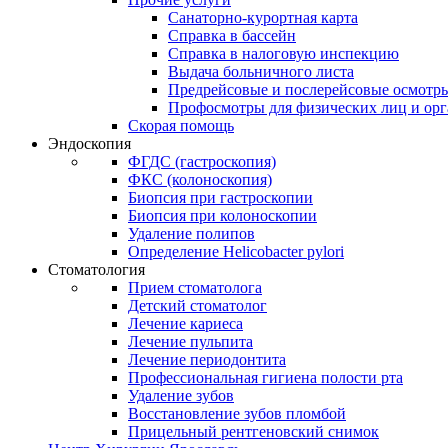
Санаторно-курортная карта
Справка в бассейн
Справка в налоговую инспекцию
Выдача больничного листа
Предрейсовые и послерейсовые осмотр
Профосмотры для физических лиц и ор
Скорая помощь
Эндоскопия
ФГДС (гастроскопия)
ФКС (колоноскопия)
Биопсия при гастроскопии
Биопсия при колоноскопии
Удаление полипов
Определение Helicobacter pylori
Стоматология
Прием стоматолога
Детский стоматолог
Лечение кариеса
Лечение пульпита
Лечение периодонтита
Профессиональная гигиена полости рта
Удаление зубов
Восстановление зубов пломбой
Прицельный рентгеновский снимок