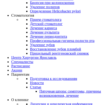
Биопсия при колоноскопии
Удаление полипов
Определение Helicobacter pylori
Стоматология
Прием стоматолога
Детский стоматолог
Лечение кариеса
Лечение пульпита
Лечение периодонтита
Профессиональная гигиена полости рта
Удаление зубов
Восстановление зубов пломбой
Прицельный рентгеновский снимок
Центр Хирургии Ярославль
Специалисты
Расписание
Акции
Пациентам
Подготовка к исследованиям
Новости
Статьи
Пяточная шпора: симптомы, причины
возникновения, лечение
О клинике
Лицензии и юридическая информация