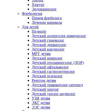
Уролог
Хирург
Эндокринолог
Флебология
Прием флеболога
Лечение варикоза
Для детей
Педиатр
Детский аллерголог-иммунолог
Детский гинеколог
Детский дерматолог
Детский кардиолог
МРТ детям
Детский невролог
Детский отоларинголог (ЛОР)
Детский офтальмолог
Детский гастроэнтеролог
Детский психолог
Рентген детям
Детский травматолог-ортопед
Детский хирург
Детский уролог-андролог
УЗИ детям
ЭКГ детям
ЭЭГ детям