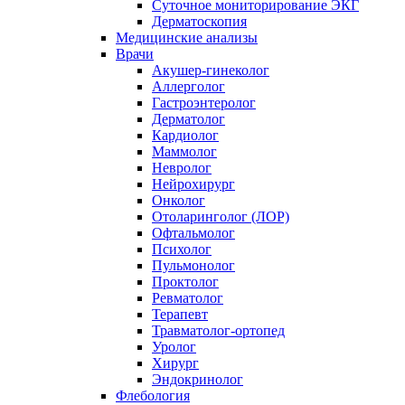
Суточное мониторирование ЭКГ
Дерматоскопия
Медицинские анализы
Врачи
Акушер-гинеколог
Аллерголог
Гастроэнтеролог
Дерматолог
Кардиолог
Маммолог
Невролог
Нейрохирург
Онколог
Отоларинголог (ЛОР)
Офтальмолог
Психолог
Пульмонолог
Проктолог
Ревматолог
Терапевт
Травматолог-ортопед
Уролог
Хирург
Эндокринолог
Флебология