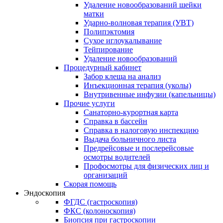
Удаление новообразований шейки
матки
Ударно-волновая терапия (УВТ)
Полипэктомия
Сухое иглоукалывание
Тейпирование
Удаление новообразований
Процедурный кабинет
Забор клеща на анализ
Инъекционная терапия (уколы)
Внутривенные инфузии (капельницы)
Прочие услуги
Санаторно-курортная карта
Справка в бассейн
Справка в налоговую инспекцию
Выдача больничного листа
Предрейсовые и послерейсовые
осмотры водителей
Профосмотры для физических лиц и
организаций
Скорая помощь
Эндоскопия
ФГДС (гастроскопия)
ФКС (колоноскопия)
Биопсия при гастроскопии