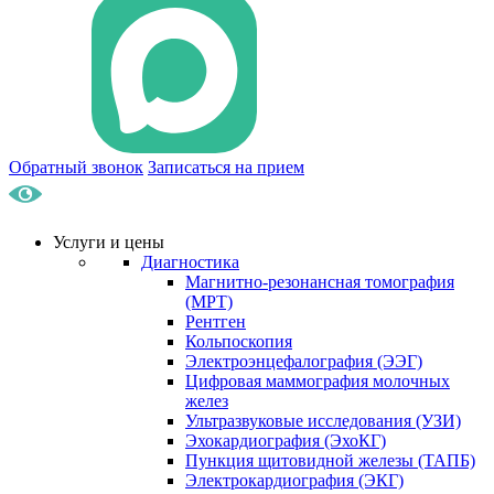
Обратный звонок
Записаться на прием
Услуги и цены
Диагностика
Магнитно-резонансная томография
(МРТ)
Рентген
Кольпоскопия
Электроэнцефалография (ЭЭГ)
Цифровая маммография молочных
желез
Ультразвуковые исследования (УЗИ)
Эхокардиография (ЭхоКГ)
Пункция щитовидной железы (ТАПБ)
Электрокардиография (ЭКГ)