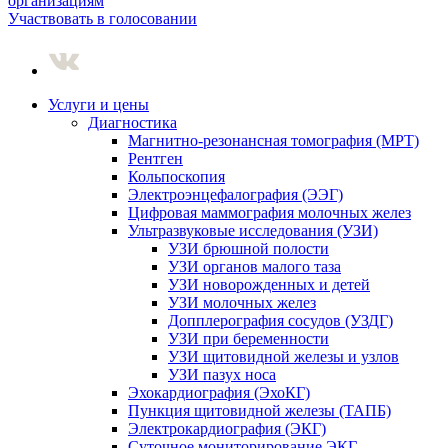
организациям
Участвовать в голосовании
Услуги и цены
Диагностика
Магнитно-резонансная томография (МРТ)
Рентген
Кольпоскопия
Электроэнцефалография (ЭЭГ)
Цифровая маммография молочных желез
Ультразвуковые исследования (УЗИ)
УЗИ брюшной полости
УЗИ органов малого таза
УЗИ новорожденных и детей
УЗИ молочных желез
Допплерография сосудов (УЗДГ)
УЗИ при беременности
УЗИ щитовидной железы и узлов
УЗИ пазух носа
Эхокардиография (ЭхоКГ)
Пункция щитовидной железы (ТАПБ)
Электрокардиография (ЭКГ)
Суточное мониторирование ЭКГ