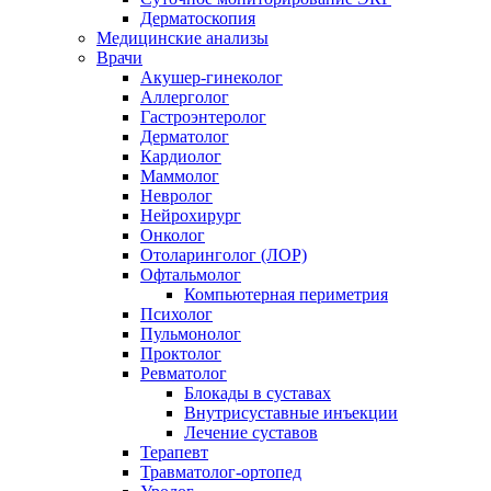
Дерматоскопия
Медицинские анализы
Врачи
Акушер-гинеколог
Аллерголог
Гастроэнтеролог
Дерматолог
Кардиолог
Маммолог
Невролог
Нейрохирург
Онколог
Отоларинголог (ЛОР)
Офтальмолог
Компьютерная периметрия
Психолог
Пульмонолог
Проктолог
Ревматолог
Блокады в суставах
Внутрисуставные инъекции
Лечение суставов
Терапевт
Травматолог-ортопед