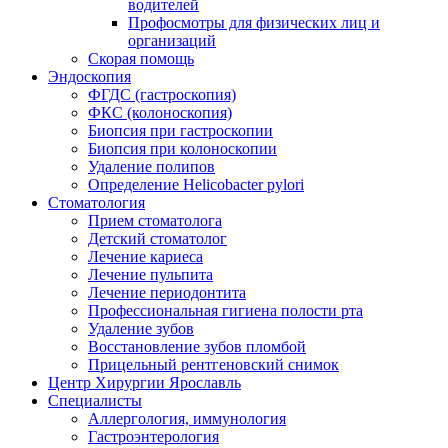
водителей
Профосмотры для физических лиц и
организаций
Скорая помощь
Эндоскопия
ФГДС (гастроскопия)
ФКС (колоноскопия)
Биопсия при гастроскопии
Биопсия при колоноскопии
Удаление полипов
Определение Helicobacter pylori
Стоматология
Прием стоматолога
Детский стоматолог
Лечение кариеса
Лечение пульпита
Лечение периодонтита
Профессиональная гигиена полости рта
Удаление зубов
Восстановление зубов пломбой
Прицельный рентгеновский снимок
Центр Хирургии Ярославль
Специалисты
Аллергология, иммунология
Гастроэнтерология