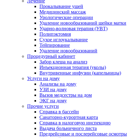
Лечение
Прокалывание ушей
Медицинский массаж
Урологические операции
Удаление новообразований шейки матки
Ударно-волновая терапия (УВТ)
Полипэктомия
Сухое иглоукалывание
Тейпирование
Удаление новообразований
Процедурный кабинет
Забор клеща на анализ
Инъекционная терапия (уколы)
Внутривенные инфузии (капельницы)
Услуги на дому
Анализы на дому
УЗИ на дому
Вызов медсестры на дом
ЭКГ на дому
Прочие услуги
Справка в бассейн
Санаторно-курортная карта
Справка в налоговую инспекцию
Выдача больничного листа
Предрейсовые и послерейсовые осмотры