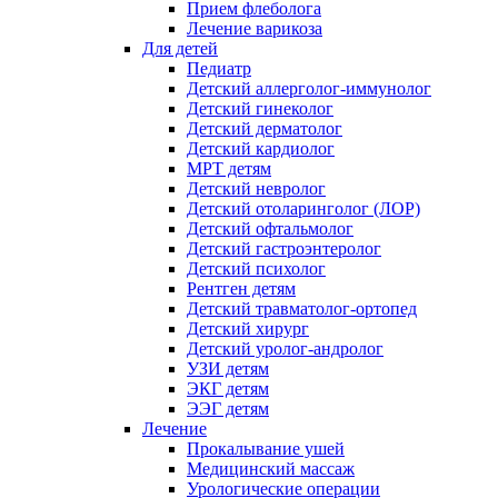
Прием флеболога
Лечение варикоза
Для детей
Педиатр
Детский аллерголог-иммунолог
Детский гинеколог
Детский дерматолог
Детский кардиолог
МРТ детям
Детский невролог
Детский отоларинголог (ЛОР)
Детский офтальмолог
Детский гастроэнтеролог
Детский психолог
Рентген детям
Детский травматолог-ортопед
Детский хирург
Детский уролог-андролог
УЗИ детям
ЭКГ детям
ЭЭГ детям
Лечение
Прокалывание ушей
Медицинский массаж
Урологические операции