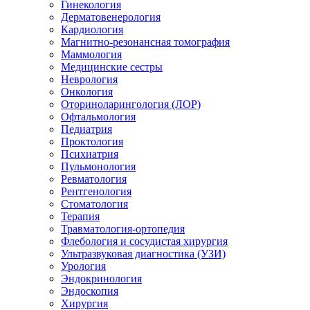
Гинекология
Дерматовенерология
Кардиология
Магнитно-резонансная томография
Маммология
Медицинские сестры
Неврология
Онкология
Оториноларингология (ЛОР)
Офтальмология
Педиатрия
Проктология
Психиатрия
Пульмонология
Ревматология
Рентгенология
Стоматология
Терапия
Травматология-ортопедия
Флебология и сосудистая хирургия
Ультразвуковая диагностика (УЗИ)
Урология
Эндокринология
Эндоскопия
Хирургия