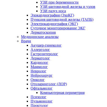
УЗИ при беременности
УЗИ щитовидной железы и узлов
УЗИ пазух носа
Эхокардиография (ЭхоКГ)
Пункция щитовидной железы (ТАПБ)
Электрокардиография (ЭКГ)
Суточное мониторирование ЭКГ
Дерматоскопия
Медицинские анализы
Врачи
Акушер-гинеколог
Аллерголог
Гастроэнтеролог
Дерматолог
Кардиолог
Маммолог
Невролог
Нейрохирург
Онколог
Отоларинголог (ЛОР)
Офтальмолог
Компьютерная периметрия
Психолог
Пульмонолог
Проктолог