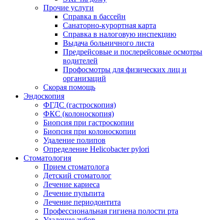
Прочие услуги
Справка в бассейн
Санаторно-курортная карта
Справка в налоговую инспекцию
Выдача больничного листа
Предрейсовые и послерейсовые осмотры
водителей
Профосмотры для физических лиц и
организаций
Скорая помощь
Эндоскопия
ФГДС (гастроскопия)
ФКС (колоноскопия)
Биопсия при гастроскопии
Биопсия при колоноскопии
Удаление полипов
Определение Helicobacter pylori
Стоматология
Прием стоматолога
Детский стоматолог
Лечение кариеса
Лечение пульпита
Лечение периодонтита
Профессиональная гигиена полости рта
Удаление зубов