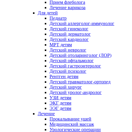
Прием флеболога
Лечение варикоза
Для детей
Педиатр
Детский аллерголог-иммунолог
Детский гинеколог
Детский дерматолог
Детский кардиолог
МРТ детям
Детский невролог
Детский отоларинголог (ЛОР)
Детский офтальмолог
Детский гастроэнтеролог
Детский психолог
Рентген детям
Детский травматолог-ортопед
Детский хирург
Детский уролог-андролог
УЗИ детям
ЭКГ детям
ЭЭГ детям
Лечение
Прокалывание ушей
Медицинский массаж
Урологические операции