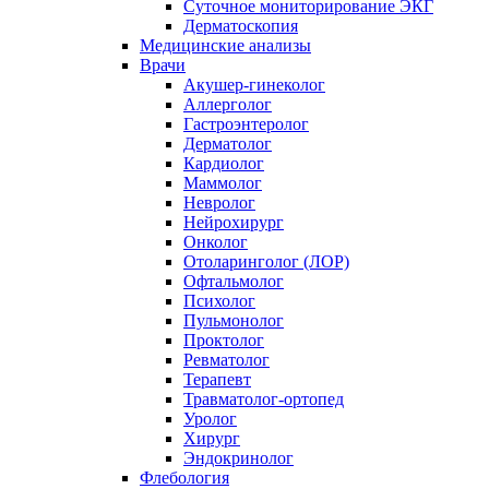
Суточное мониторирование ЭКГ
Дерматоскопия
Медицинские анализы
Врачи
Акушер-гинеколог
Аллерголог
Гастроэнтеролог
Дерматолог
Кардиолог
Маммолог
Невролог
Нейрохирург
Онколог
Отоларинголог (ЛОР)
Офтальмолог
Психолог
Пульмонолог
Проктолог
Ревматолог
Терапевт
Травматолог-ортопед
Уролог
Хирург
Эндокринолог
Флебология