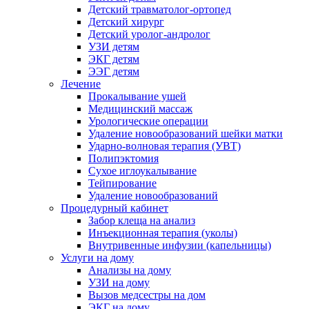
Детский травматолог-ортопед
Детский хирург
Детский уролог-андролог
УЗИ детям
ЭКГ детям
ЭЭГ детям
Лечение
Прокалывание ушей
Медицинский массаж
Урологические операции
Удаление новообразований шейки матки
Ударно-волновая терапия (УВТ)
Полипэктомия
Сухое иглоукалывание
Тейпирование
Удаление новообразований
Процедурный кабинет
Забор клеща на анализ
Инъекционная терапия (уколы)
Внутривенные инфузии (капельницы)
Услуги на дому
Анализы на дому
УЗИ на дому
Вызов медсестры на дом
ЭКГ на дому