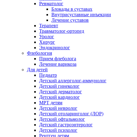
Ревматолог
Блокады в суставах
Внутрисуставные инъекции
Лечение суставов
Терапевт
Травматолог-ортопед
Уролог
Хирург
Эндокринолог
Флебология
Прием флеболога
Лечение варикоза
Для детей
Педиатр
Детский аллерголог-иммунолог
Детский гинеколог
Детский дерматолог
Детский кардиолог
МРТ детям
Детский невролог
Детский отоларинголог (ЛОР)
Детский офтальмолог
Детский гастроэнтеролог
Детский психолог
Рентген детям