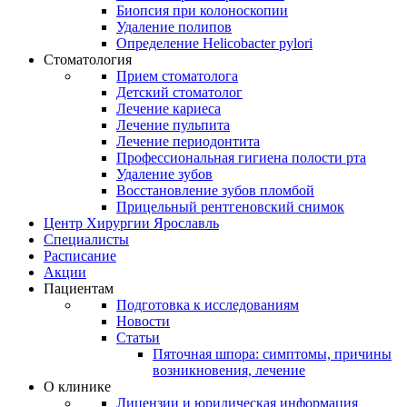
Биопсия при колоноскопии
Удаление полипов
Определение Helicobacter pylori
Стоматология
Прием стоматолога
Детский стоматолог
Лечение кариеса
Лечение пульпита
Лечение периодонтита
Профессиональная гигиена полости рта
Удаление зубов
Восстановление зубов пломбой
Прицельный рентгеновский снимок
Центр Хирургии Ярославль
Специалисты
Расписание
Акции
Пациентам
Подготовка к исследованиям
Новости
Статьи
Пяточная шпора: симптомы, причины
возникновения, лечение
О клинике
Лицензии и юридическая информация