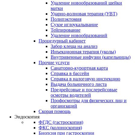
Удаление новообразований шейки
матки
Ударно-волновая терапия (УВТ)
Полипэктомия
Сухое иглоукалывание
Тейпирование
Удаление новообразований
Процедурный кабинет
Забор клеща на анализ
Инъекционная терапия (уколы)
Внутривенные инфузии (капельницы)
Прочие услуги
Санаторно-курортная карта
Справка в бассейн
Справка в налоговую инспекцию
Выдача больничного листа
Предрейсовые и послерейсовые
осмотры водителей
Профосмотры для физических лиц и
организаций
Скорая помощь
Эндоскопия
ФГДС (гастроскопия)
ФКС (колоноскопия)
Биопсия при гастроскопии