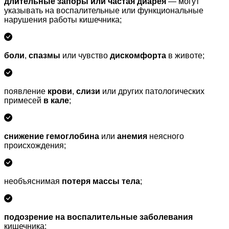
длительные запоры или частая диарея
— могут
указывать на воспалительные или функциональные
нарушения работы кишечника;
боли
,
спазмы
или чувство
дискомфорта
в животе;
появление
крови
,
слизи
или других патологических
примесей
в кале
;
снижение гемоглобина
или
анемия
неясного
происхождения;
необъяснимая
потеря массы тела
;
подозрение
на воспалительные
заболевания
кишечника;