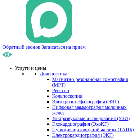
Обратный звонок
Записаться на прием
Услуги и цены
Диагностика
Магнитно-резонансная томография
(МРТ)
Рентген
Кольпоскопия
Электроэнцефалография (ЭЭГ)
Цифровая маммография молочных
желез
Ультразвуковые исследования (УЗИ)
Эхокардиография (ЭхоКГ)
Пункция щитовидной железы (ТАПБ)
Электрокардиография (ЭКГ)