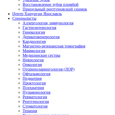
Восстановление зубов пломбой
Прицельный рентгеновский снимок
Центр Хирургии Ярославль
Специалисты
Аллергология, иммунология
Гастроэнтерология
Гинекология
Дерматовенерология
Кардиология
Магнитно-резонансная томография
Маммология
Медицинские сестры
Неврология
Онкология
Оториноларингология (ЛОР)
Офтальмология
Педиатрия
Проктология
Психиатрия
Пульмонология
Ревматология
Рентгенология
Стоматология
Терапия