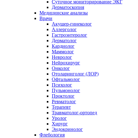
Суточное мониторирование ЭКГ
Дерматоскопия
Медицинские анализы
Врачи
Акушер-гинеколог
Аллерголог
Гастроэнтеролог
Дерматолог
Кардиолог
Маммолог
Невролог
Нейрохирург
Онколог
Отоларинголог (ЛОР)
Офтальмолог
Психолог
Пульмонолог
Проктолог
Ревматолог
Терапевт
Травматолог-ортопед
Уролог
Хирург
Эндокринолог
Флебология