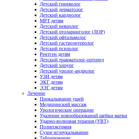
Детский гинеколог
Детский дерматолог
Детский кардиолог
МРТ детям
Детский невролог
Детский отоларинголог (ЛОР)
Детский офтальмолог
Детский гастроэнтеролог
Детский психолог
Рентген детям
Детский травматолог-ортопед
Детский хирург
Детский уролог-андролог
УЗИ детям
ЭКГ детям
ЭЭГ детям
Лечение
Прокалывание ушей
Медицинский массаж
Урологические операции
Удаление новообразований шейки матки
Ударно-волновая терапия (УВТ)
Полипэктомия
Сухое иглоукалывание
Тейпирование