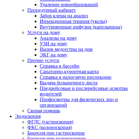
Удаление новообразований
Процедурный кабинет
Забор клеща на анализ
Инъекционная терапия (уколы)
Внутривенные инфузии (капельницы)
Услуги на дому
Анализы на дому
УЗИ на дому
Вызов медсестры на дом
ЭКГ на дому
Прочие услуги
Справка в бассейн
Санаторно-курортная карта
Справка в налоговую инспекцию
Выдача больничного листа
Предрейсовые и послерейсовые осмотры
водителей
Профосмотры для физических лиц и
организаций
Скорая помощь
Эндоскопия
ФГДС (гастроскопия)
ФКС (колоноскопия)
Биопсия при гастроскопии
Биопсия при колоноскопии