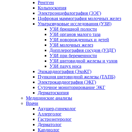
Рентген
Кольпоскопия
Электроэнцефалография (ЭЭГ)
Цифровая маммография молочных желез
Ультразвуковые исследования (УЗИ)
УЗИ брюшной полости
УЗИ органов малого таза
УЗИ новорожденных и детей
УЗИ молочных желез
Допплерография сосудов (УЗДГ)
УЗИ при беременности
УЗИ щитовидной железы и узлов
УЗИ пазух носа
Эхокардиография (ЭхоКГ)
Пункция щитовидной железы (ТАПБ)
Электрокардиография (ЭКГ)
Суточное мониторирование ЭКГ
Дерматоскопия
Медицинские анализы
Врачи
Акушер-гинеколог
Аллерголог
Гастроэнтеролог
Дерматолог
Кардиолог