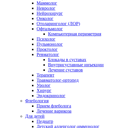
Маммолог
Невролог
Нейрохирург
Онколог
Отоларинголог (ЛОР)
Офтальмолог
Компьютерная периметрия
Психолог
Пульмонолог
Проктолог
Ревматолог
Блокады в суставах
Внутрисуставные инъекции
Лечение суставов
Терапевт
Травматолог-ортопед
Уролог
Хирург
Эндокринолог
Флебология
Прием флеболога
Лечение варикоза
Для детей
Педиатр
Детский аллерголог-иммунолог