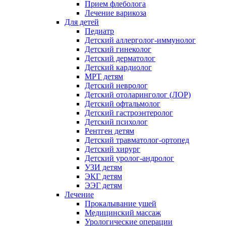
Прием флеболога
Лечение варикоза
Для детей
Педиатр
Детский аллерголог-иммунолог
Детский гинеколог
Детский дерматолог
Детский кардиолог
МРТ детям
Детский невролог
Детский отоларинголог (ЛОР)
Детский офтальмолог
Детский гастроэнтеролог
Детский психолог
Рентген детям
Детский травматолог-ортопед
Детский хирург
Детский уролог-андролог
УЗИ детям
ЭКГ детям
ЭЭГ детям
Лечение
Прокалывание ушей
Медицинский массаж
Урологические операции