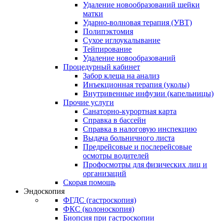
Удаление новообразований шейки
матки
Ударно-волновая терапия (УВТ)
Полипэктомия
Сухое иглоукалывание
Тейпирование
Удаление новообразований
Процедурный кабинет
Забор клеща на анализ
Инъекционная терапия (уколы)
Внутривенные инфузии (капельницы)
Прочие услуги
Санаторно-курортная карта
Справка в бассейн
Справка в налоговую инспекцию
Выдача больничного листа
Предрейсовые и послерейсовые
осмотры водителей
Профосмотры для физических лиц и
организаций
Скорая помощь
Эндоскопия
ФГДС (гастроскопия)
ФКС (колоноскопия)
Биопсия при гастроскопии