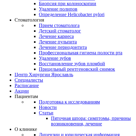
Биопсия при колоноскопии
Удаление полипов
Определение Helicobacter pylori
Стоматология
Прием стоматолога
Детский стоматолог
Лечение кариеса
Лечение пульпита
Лечение периодонтита
Профессиональная гигиена полости рта
Удаление зубов
Восстановление зубов пломбой
Прицельный рентгеновский снимок
Центр Хирургии Ярославль
Специалисты
Расписание
Акции
Пациентам
Подготовка к исследованиям
Новости
Статьи
Пяточная шпора: симптомы, причины
возникновения, лечение
О клинике
Лицензии и юридическая информация