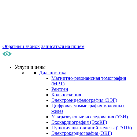
Обратный звонок
Записаться на прием
Услуги и цены
Диагностика
Магнитно-резонансная томография
(МРТ)
Рентген
Кольпоскопия
Электроэнцефалография (ЭЭГ)
Цифровая маммография молочных
желез
Ультразвуковые исследования (УЗИ)
Эхокардиография (ЭхоКГ)
Пункция щитовидной железы (ТАПБ)
Электрокардиография (ЭКГ)