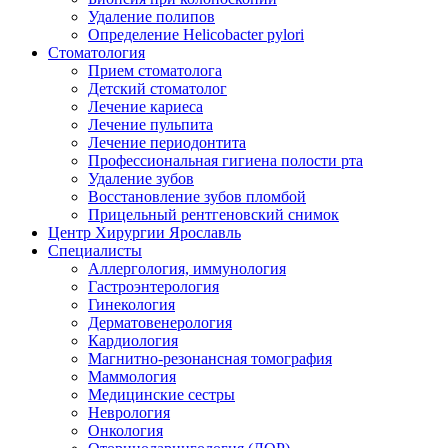
Удаление полипов
Определение Helicobacter pylori
Стоматология
Прием стоматолога
Детский стоматолог
Лечение кариеса
Лечение пульпита
Лечение периодонтита
Профессиональная гигиена полости рта
Удаление зубов
Восстановление зубов пломбой
Прицельный рентгеновский снимок
Центр Хирургии Ярославль
Специалисты
Аллергология, иммунология
Гастроэнтерология
Гинекология
Дерматовенерология
Кардиология
Магнитно-резонансная томография
Маммология
Медицинские сестры
Неврология
Онкология