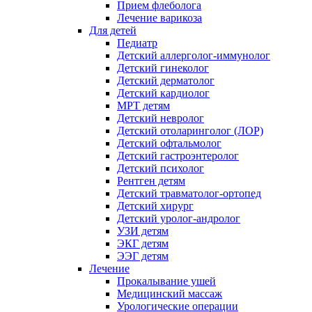
Прием флеболога
Лечение варикоза
Для детей
Педиатр
Детский аллерголог-иммунолог
Детский гинеколог
Детский дерматолог
Детский кардиолог
МРТ детям
Детский невролог
Детский отоларинголог (ЛОР)
Детский офтальмолог
Детский гастроэнтеролог
Детский психолог
Рентген детям
Детский травматолог-ортопед
Детский хирург
Детский уролог-андролог
УЗИ детям
ЭКГ детям
ЭЭГ детям
Лечение
Прокалывание ушей
Медицинский массаж
Урологические операции