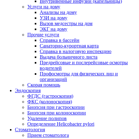
Внутривенные инфузии (капельницы)
Услуги на дому
Анализы на дому
УЗИ на дому
Вызов медсестры на дом
ЭКГ на дому
Прочие услуги
Справка в бассейн
Санаторно-курортная карта
Справка в налоговую инспекцию
Выдача больничного листа
Предрейсовые и послерейсовые осмотры
водителей
Профосмотры для физических лиц и
организаций
Скорая помощь
Эндоскопия
ФГДС (гастроскопия)
ФКС (колоноскопия)
Биопсия при гастроскопии
Биопсия при колоноскопии
Удаление полипов
Определение Helicobacter pylori
Стоматология
Прием стоматолога