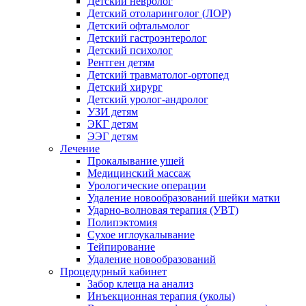
Детский невролог
Детский отоларинголог (ЛОР)
Детский офтальмолог
Детский гастроэнтеролог
Детский психолог
Рентген детям
Детский травматолог-ортопед
Детский хирург
Детский уролог-андролог
УЗИ детям
ЭКГ детям
ЭЭГ детям
Лечение
Прокалывание ушей
Медицинский массаж
Урологические операции
Удаление новообразований шейки матки
Ударно-волновая терапия (УВТ)
Полипэктомия
Сухое иглоукалывание
Тейпирование
Удаление новообразований
Процедурный кабинет
Забор клеща на анализ
Инъекционная терапия (уколы)