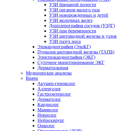
УЗИ брюшной полости
УЗИ органов малого таза
УЗИ новорожденных и детей
УЗИ молочных желез
Допплерография сосудов (УЗДГ)
УЗИ при беременности
УЗИ щитовидной железы и узлов
УЗИ пазух носа
Эхокардиография (ЭхоКГ)
Пункция щитовидной железы (ТАПБ)
Электрокардиография (ЭКГ)
Суточное мониторирование ЭКГ
Дерматоскопия
Медицинские анализы
Врачи
Акушер-гинеколог
Аллерголог
Гастроэнтеролог
Дерматолог
Кардиолог
Маммолог
Невролог
Нейрохирург
Онколог
Отоларинголог (ЛОР)