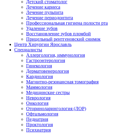
Детский стоматолог
Лечение кариеса
Лечение пульпита
Лечение периодонтита
Профессиональная гигиена полости рта
Удаление зубов
Восстановление зубов пломбой
Прицельный рентгеновский снимок
Центр Хирургии Ярославль
Специалисты
Аллергология, иммунология
Гастроэнтерология
Гинекология
Дерматовенерология
Кардиология
Магнитно-резонансная томография
Маммология
Медицинские сестры
Неврология
Онкология
Оториноларингология (ЛОР)
Офтальмология
Педиатрия
Проктология
Психиатрия