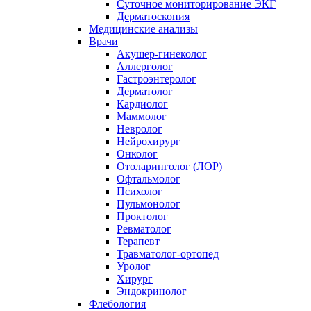
Суточное мониторирование ЭКГ
Дерматоскопия
Медицинские анализы
Врачи
Акушер-гинеколог
Аллерголог
Гастроэнтеролог
Дерматолог
Кардиолог
Маммолог
Невролог
Нейрохирург
Онколог
Отоларинголог (ЛОР)
Офтальмолог
Психолог
Пульмонолог
Проктолог
Ревматолог
Терапевт
Травматолог-ортопед
Уролог
Хирург
Эндокринолог
Флебология