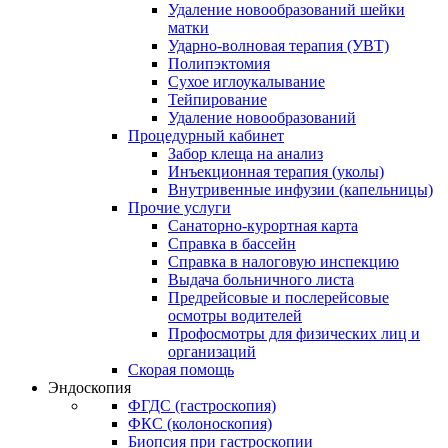
Удаление новообразований шейки
матки
Ударно-волновая терапия (УВТ)
Полипэктомия
Сухое иглоукалывание
Тейпирование
Удаление новообразований
Процедурный кабинет
Забор клеща на анализ
Инъекционная терапия (уколы)
Внутривенные инфузии (капельницы)
Прочие услуги
Санаторно-курортная карта
Справка в бассейн
Справка в налоговую инспекцию
Выдача больничного листа
Предрейсовые и послерейсовые
осмотры водителей
Профосмотры для физических лиц и
организаций
Скорая помощь
Эндоскопия
ФГДС (гастроскопия)
ФКС (колоноскопия)
Биопсия при гастроскопии