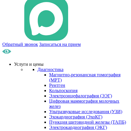
Обратный звонок
Записаться на прием
Услуги и цены
Диагностика
Магнитно-резонансная томография
(МРТ)
Рентген
Кольпоскопия
Электроэнцефалография (ЭЭГ)
Цифровая маммография молочных
желез
Ультразвуковые исследования (УЗИ)
Эхокардиография (ЭхоКГ)
Пункция щитовидной железы (ТАПБ)
Электрокардиография (ЭКГ)