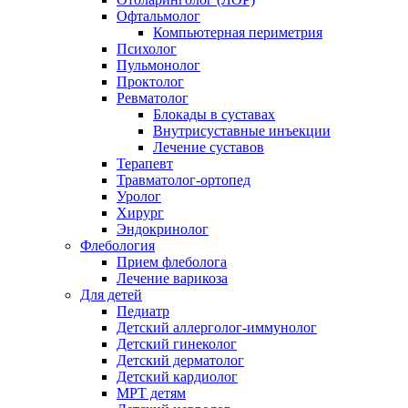
Офтальмолог
Компьютерная периметрия
Психолог
Пульмонолог
Проктолог
Ревматолог
Блокады в суставах
Внутрисуставные инъекции
Лечение суставов
Терапевт
Травматолог-ортопед
Уролог
Хирург
Эндокринолог
Флебология
Прием флеболога
Лечение варикоза
Для детей
Педиатр
Детский аллерголог-иммунолог
Детский гинеколог
Детский дерматолог
Детский кардиолог
МРТ детям