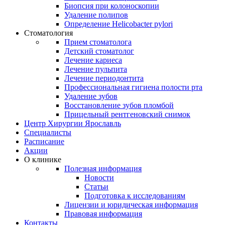
Биопсия при колоноскопии
Удаление полипов
Определение Helicobacter pylori
Стоматология
Прием стоматолога
Детский стоматолог
Лечение кариеса
Лечение пульпита
Лечение периодонтита
Профессиональная гигиена полости рта
Удаление зубов
Восстановление зубов пломбой
Прицельный рентгеновский снимок
Центр Хирургии Ярославль
Специалисты
Расписание
Акции
О клинике
Полезная информация
Новости
Статьи
Подготовка к исследованиям
Лицензии и юридическая информация
Правовая информация
Контакты