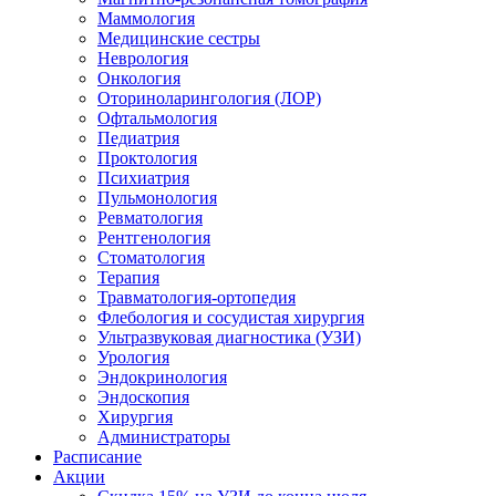
Маммология
Медицинские сестры
Неврология
Онкология
Оториноларингология (ЛОР)
Офтальмология
Педиатрия
Проктология
Психиатрия
Пульмонология
Ревматология
Рентгенология
Стоматология
Терапия
Травматология-ортопедия
Флебология и сосудистая хирургия
Ультразвуковая диагностика (УЗИ)
Урология
Эндокринология
Эндоскопия
Хирургия
Администраторы
Расписание
Акции