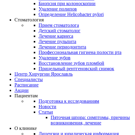
Биопсия при колоноскопии
Удаление полипов
Определение Helicobacter pylori
Стоматология
Прием стоматолога
Детский стоматолог
Лечение кариеса
Лечение пульпита
Лечение периодонтита
Профессиональная гигиена полости рта
Удаление зубов
Восстановление зубов пломбой
Прицельный рентгеновский снимок
Центр Хирургии Ярославль
Специалисты
Расписание
Акции
Пациентам
Подготовка к исследованиям
Новости
Статьи
Пяточная шпора: симптомы, причины
возникновения, лечение
О клинике
Лицензии и юридическая информация