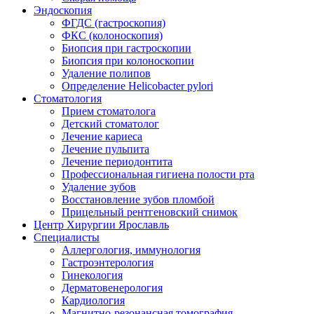
Эндоскопия
ФГДС (гастроскопия)
ФКС (колоноскопия)
Биопсия при гастроскопии
Биопсия при колоноскопии
Удаление полипов
Определение Helicobacter pylori
Стоматология
Прием стоматолога
Детский стоматолог
Лечение кариеса
Лечение пульпита
Лечение периодонтита
Профессиональная гигиена полости рта
Удаление зубов
Восстановление зубов пломбой
Прицельный рентгеновский снимок
Центр Хирургии Ярославль
Специалисты
Аллергология, иммунология
Гастроэнтерология
Гинекология
Дерматовенерология
Кардиология
Магнитно-резонансная томография