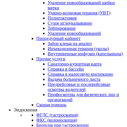
Удаление новообразований шейки
матки
Ударно-волновая терапия (УВТ)
Полипэктомия
Сухое иглоукалывание
Тейпирование
Удаление новообразований
Процедурный кабинет
Забор клеща на анализ
Инъекционная терапия (уколы)
Внутривенные инфузии (капельницы)
Прочие услуги
Санаторно-курортная карта
Справка в бассейн
Справка в налоговую инспекцию
Выдача больничного листа
Предрейсовые и послерейсовые
осмотры водителей
Профосмотры для физических лиц и
организаций
Скорая помощь
Эндоскопия
ФГДС (гастроскопия)
ФКС (колоноскопия)
Биопсия при гастроскопии