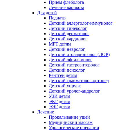
Прием флеболога
Лечение варикоза
Для детей
Педиатр
Детский аллерголог-иммунолог
Детский гинеколог
Детский дерматолог
Детский кардиолог
МРТ детям
Детский невролог
Детский отоларинголог (ЛОР)
Детский офтальмолог
Детский гастроэнтеролог
Детский психолог
Рентген детям
Детский травматолог-ортопед
Детский хирург
Детский уролог-андролог
УЗИ детям
ЭКГ детям
ЭЭГ детям
Лечение
Прокалывание ушей
Медицинский массаж
Урологические операции