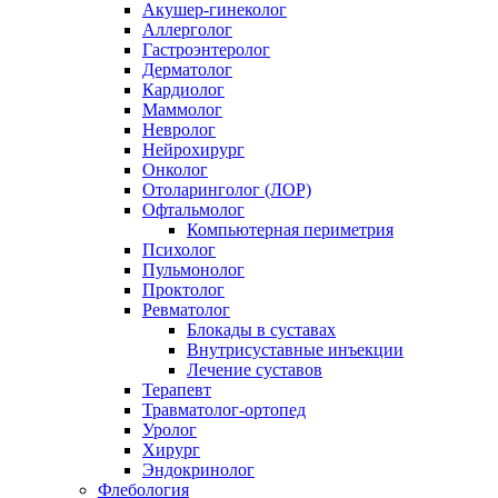
Акушер-гинеколог
Аллерголог
Гастроэнтеролог
Дерматолог
Кардиолог
Маммолог
Невролог
Нейрохирург
Онколог
Отоларинголог (ЛОР)
Офтальмолог
Компьютерная периметрия
Психолог
Пульмонолог
Проктолог
Ревматолог
Блокады в суставах
Внутрисуставные инъекции
Лечение суставов
Терапевт
Травматолог-ортопед
Уролог
Хирург
Эндокринолог
Флебология