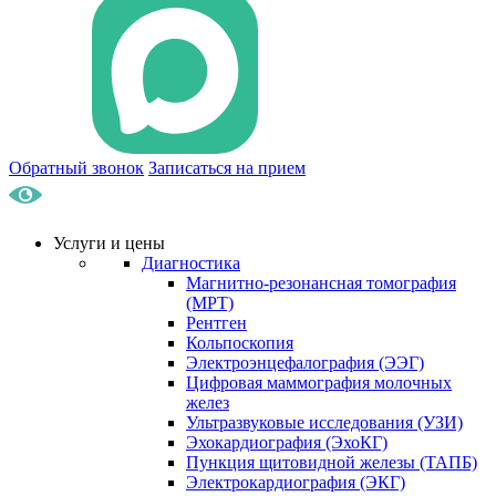
Обратный звонок
Записаться на прием
Услуги и цены
Диагностика
Магнитно-резонансная томография
(МРТ)
Рентген
Кольпоскопия
Электроэнцефалография (ЭЭГ)
Цифровая маммография молочных
желез
Ультразвуковые исследования (УЗИ)
Эхокардиография (ЭхоКГ)
Пункция щитовидной железы (ТАПБ)
Электрокардиография (ЭКГ)