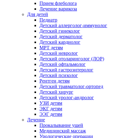
Прием флеболога
Лечение варикоза
Для детей
Педиатр
Детский аллерголог-иммунолог
Детский гинеколог
Детский дерматолог
Детский кардиолог
МРТ детям
Детский невролог
Детский отоларинголог (ЛОР)
Детский офтальмолог
Детский гастроэнтеролог
Детский психолог
Рентген детям
Детский травматолог-ортопед
Детский хирург
Детский уролог-андролог
УЗИ детям
ЭКГ детям
ЭЭГ детям
Лечение
Прокалывание ушей
Медицинский массаж
Урологические операции