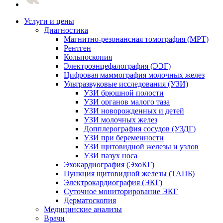
Услуги и цены
Диагностика
Магнитно-резонансная томография (МРТ)
Рентген
Кольпоскопия
Электроэнцефалография (ЭЭГ)
Цифровая маммография молочных желез
Ультразвуковые исследования (УЗИ)
УЗИ брюшной полости
УЗИ органов малого таза
УЗИ новорожденных и детей
УЗИ молочных желез
Допплерография сосудов (УЗДГ)
УЗИ при беременности
УЗИ щитовидной железы и узлов
УЗИ пазух носа
Эхокардиография (ЭхоКГ)
Пункция щитовидной железы (ТАПБ)
Электрокардиография (ЭКГ)
Суточное мониторирование ЭКГ
Дерматоскопия
Медицинские анализы
Врачи