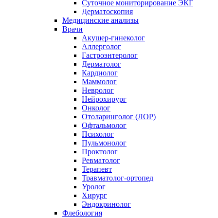
Суточное мониторирование ЭКГ
Дерматоскопия
Медицинские анализы
Врачи
Акушер-гинеколог
Аллерголог
Гастроэнтеролог
Дерматолог
Кардиолог
Маммолог
Невролог
Нейрохирург
Онколог
Отоларинголог (ЛОР)
Офтальмолог
Психолог
Пульмонолог
Проктолог
Ревматолог
Терапевт
Травматолог-ортопед
Уролог
Хирург
Эндокринолог
Флебология