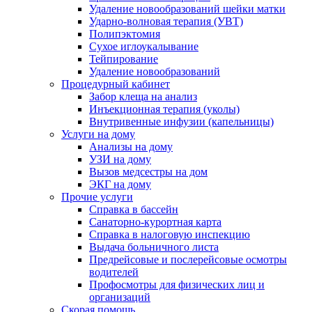
Удаление новообразований шейки матки
Ударно-волновая терапия (УВТ)
Полипэктомия
Сухое иглоукалывание
Тейпирование
Удаление новообразований
Процедурный кабинет
Забор клеща на анализ
Инъекционная терапия (уколы)
Внутривенные инфузии (капельницы)
Услуги на дому
Анализы на дому
УЗИ на дому
Вызов медсестры на дом
ЭКГ на дому
Прочие услуги
Справка в бассейн
Санаторно-курортная карта
Справка в налоговую инспекцию
Выдача больничного листа
Предрейсовые и послерейсовые осмотры
водителей
Профосмотры для физических лиц и
организаций
Скорая помощь