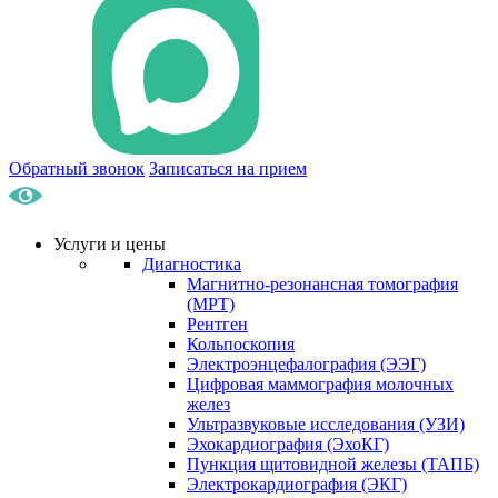
Обратный звонок
Записаться на прием
Услуги и цены
Диагностика
Магнитно-резонансная томография
(МРТ)
Рентген
Кольпоскопия
Электроэнцефалография (ЭЭГ)
Цифровая маммография молочных
желез
Ультразвуковые исследования (УЗИ)
Эхокардиография (ЭхоКГ)
Пункция щитовидной железы (ТАПБ)
Электрокардиография (ЭКГ)