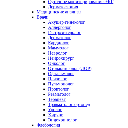
Суточное мониторирование ЭКГ
Дерматоскопия
Медицинские анализы
Врачи
Акушер-гинеколог
Аллерголог
Гастроэнтеролог
Дерматолог
Кардиолог
Маммолог
Невролог
Нейрохирург
Онколог
Отоларинголог (ЛОР)
Офтальмолог
Психолог
Пульмонолог
Проктолог
Ревматолог
Терапевт
Травматолог-ортопед
Уролог
Хирург
Эндокринолог
Флебология