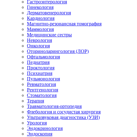
Гастроэнтерология
Гинекология
Дерматовенерология
Кардиология
Магнитно-резонансная томография
Маммология
Медицинские сестры
Неврология
Онкология
Оториноларингология (ЛОР)
Офтальмология
Педиатрия
Проктология
Психиатрия
Пульмонология
Ревматология
Рентгенология
Стоматология
Терапия
Травматология-ортопедия
Флебология и сосудистая хирургия
Ультразвуковая диагностика (УЗИ)
Урология
Эндокринология
Эндоскопия