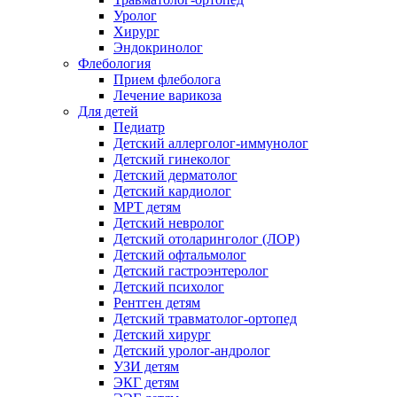
Уролог
Хирург
Эндокринолог
Флебология
Прием флеболога
Лечение варикоза
Для детей
Педиатр
Детский аллерголог-иммунолог
Детский гинеколог
Детский дерматолог
Детский кардиолог
МРТ детям
Детский невролог
Детский отоларинголог (ЛОР)
Детский офтальмолог
Детский гастроэнтеролог
Детский психолог
Рентген детям
Детский травматолог-ортопед
Детский хирург
Детский уролог-андролог
УЗИ детям
ЭКГ детям