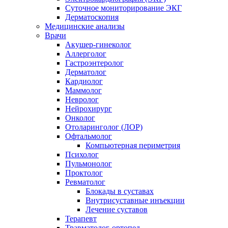
Суточное мониторирование ЭКГ
Дерматоскопия
Медицинские анализы
Врачи
Акушер-гинеколог
Аллерголог
Гастроэнтеролог
Дерматолог
Кардиолог
Маммолог
Невролог
Нейрохирург
Онколог
Отоларинголог (ЛОР)
Офтальмолог
Компьютерная периметрия
Психолог
Пульмонолог
Проктолог
Ревматолог
Блокады в суставах
Внутрисуставные инъекции
Лечение суставов
Терапевт
Травматолог-ортопед