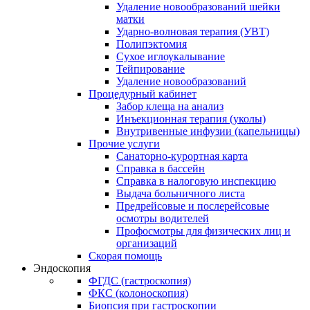
Удаление новообразований шейки
матки
Ударно-волновая терапия (УВТ)
Полипэктомия
Сухое иглоукалывание
Тейпирование
Удаление новообразований
Процедурный кабинет
Забор клеща на анализ
Инъекционная терапия (уколы)
Внутривенные инфузии (капельницы)
Прочие услуги
Санаторно-курортная карта
Справка в бассейн
Справка в налоговую инспекцию
Выдача больничного листа
Предрейсовые и послерейсовые
осмотры водителей
Профосмотры для физических лиц и
организаций
Скорая помощь
Эндоскопия
ФГДС (гастроскопия)
ФКС (колоноскопия)
Биопсия при гастроскопии