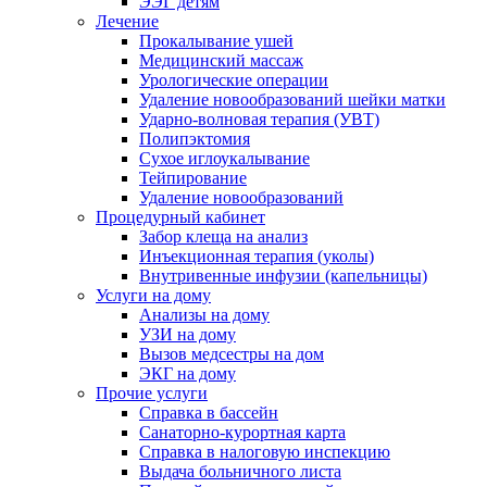
ЭЭГ детям
Лечение
Прокалывание ушей
Медицинский массаж
Урологические операции
Удаление новообразований шейки матки
Ударно-волновая терапия (УВТ)
Полипэктомия
Сухое иглоукалывание
Тейпирование
Удаление новообразований
Процедурный кабинет
Забор клеща на анализ
Инъекционная терапия (уколы)
Внутривенные инфузии (капельницы)
Услуги на дому
Анализы на дому
УЗИ на дому
Вызов медсестры на дом
ЭКГ на дому
Прочие услуги
Справка в бассейн
Санаторно-курортная карта
Справка в налоговую инспекцию
Выдача больничного листа