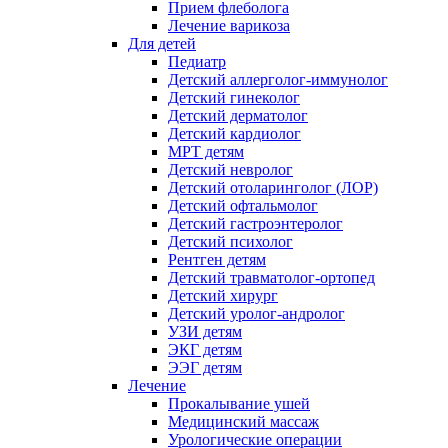
Прием флеболога
Лечение варикоза
Для детей
Педиатр
Детский аллерголог-иммунолог
Детский гинеколог
Детский дерматолог
Детский кардиолог
МРТ детям
Детский невролог
Детский отоларинголог (ЛОР)
Детский офтальмолог
Детский гастроэнтеролог
Детский психолог
Рентген детям
Детский травматолог-ортопед
Детский хирург
Детский уролог-андролог
УЗИ детям
ЭКГ детям
ЭЭГ детям
Лечение
Прокалывание ушей
Медицинский массаж
Урологические операции