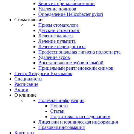
Биопсия при колоноскопии
Удаление полипов
Определение Helicobacter pylori
Стоматология
Прием стоматолога
Детский стоматолог
Лечение кариеса
Лечение пульпита
Лечение периодонтита
Профессиональная гигиена полости рта
Удаление зубов
Восстановление зубов пломбой
Прицельный рентгеновский снимок
Центр Хирургии Ярославль
Специалисты
Расписание
Акции
О клинике
Полезная информация
Новости
Статьи
Подготовка к исследованиям
Лицензии и юридическая информация
Правовая информация
Контакты