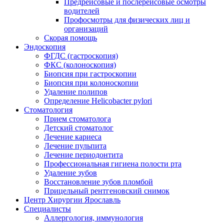
Предрейсовые и послерейсовые осмотры
водителей
Профосмотры для физических лиц и
организаций
Скорая помощь
Эндоскопия
ФГДС (гастроскопия)
ФКС (колоноскопия)
Биопсия при гастроскопии
Биопсия при колоноскопии
Удаление полипов
Определение Helicobacter pylori
Стоматология
Прием стоматолога
Детский стоматолог
Лечение кариеса
Лечение пульпита
Лечение периодонтита
Профессиональная гигиена полости рта
Удаление зубов
Восстановление зубов пломбой
Прицельный рентгеновский снимок
Центр Хирургии Ярославль
Специалисты
Аллергология, иммунология