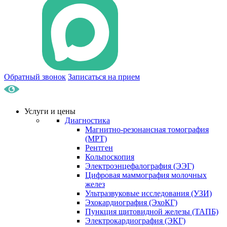
Обратный звонок
Записаться на прием
Услуги и цены
Диагностика
Магнитно-резонансная томография
(МРТ)
Рентген
Кольпоскопия
Электроэнцефалография (ЭЭГ)
Цифровая маммография молочных
желез
Ультразвуковые исследования (УЗИ)
Эхокардиография (ЭхоКГ)
Пункция щитовидной железы (ТАПБ)
Электрокардиография (ЭКГ)