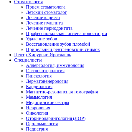
Стоматология
Прием стоматолога
Детский стоматолог
Лечение кариеса
Лечение пульпита
Лечение периодонтита
Профессиональная гигиена полости рта
Удаление зубов
Восстановление зубов пломбой
Прицельный рентгеновский снимок
Центр Хирургии Ярославль
Специалисты
Аллергология, иммунология
Гастроэнтерология
Гинекология
Дерматовенерология
Кардиология
Магнитно-резонансная томография
Маммология
Медицинские сестры
Неврология
Онкология
Оториноларингология (ЛОР)
Офтальмология
Педиатрия