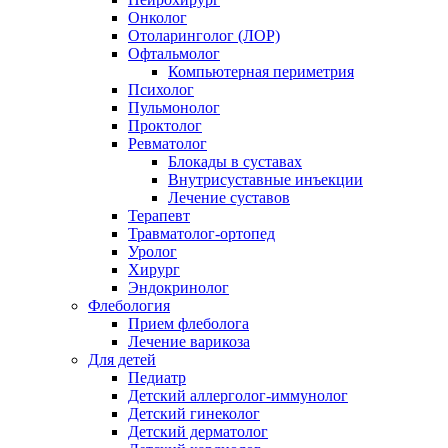
Онколог
Отоларинголог (ЛОР)
Офтальмолог
Компьютерная периметрия
Психолог
Пульмонолог
Проктолог
Ревматолог
Блокады в суставах
Внутрисуставные инъекции
Лечение суставов
Терапевт
Травматолог-ортопед
Уролог
Хирург
Эндокринолог
Флебология
Прием флеболога
Лечение варикоза
Для детей
Педиатр
Детский аллерголог-иммунолог
Детский гинеколог
Детский дерматолог