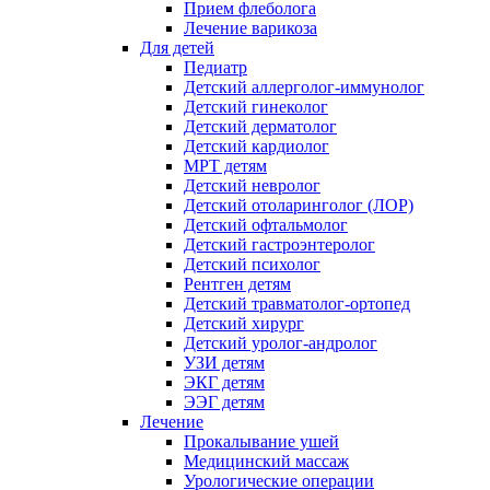
Прием флеболога
Лечение варикоза
Для детей
Педиатр
Детский аллерголог-иммунолог
Детский гинеколог
Детский дерматолог
Детский кардиолог
МРТ детям
Детский невролог
Детский отоларинголог (ЛОР)
Детский офтальмолог
Детский гастроэнтеролог
Детский психолог
Рентген детям
Детский травматолог-ортопед
Детский хирург
Детский уролог-андролог
УЗИ детям
ЭКГ детям
ЭЭГ детям
Лечение
Прокалывание ушей
Медицинский массаж
Урологические операции