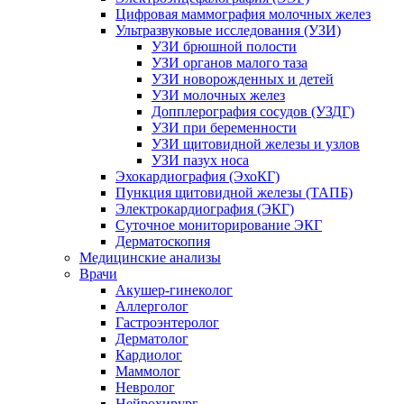
Цифровая маммография молочных желез
Ультразвуковые исследования (УЗИ)
УЗИ брюшной полости
УЗИ органов малого таза
УЗИ новорожденных и детей
УЗИ молочных желез
Допплерография сосудов (УЗДГ)
УЗИ при беременности
УЗИ щитовидной железы и узлов
УЗИ пазух носа
Эхокардиография (ЭхоКГ)
Пункция щитовидной железы (ТАПБ)
Электрокардиография (ЭКГ)
Суточное мониторирование ЭКГ
Дерматоскопия
Медицинские анализы
Врачи
Акушер-гинеколог
Аллерголог
Гастроэнтеролог
Дерматолог
Кардиолог
Маммолог
Невролог
Нейрохирург