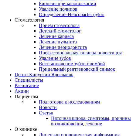
Биопсия при колоноскопии
Удаление полипов
Определение Helicobacter pylori
Стоматология
Прием стоматолога
Детский стоматолог
Лечение кариеса
Лечение пульпита
Лечение периодонтита
Профессиональная гигиена полости рта
Удаление зубов
Восстановление зубов пломбой
Прицельный рентгеновский снимок
Центр Хирургии Ярославль
Специалисты
Расписание
Акции
Пациентам
Подготовка к исследованиям
Новости
Статьи
Пяточная шпора: симптомы, причины
возникновения, лечение
О клинике
Лицензии и юридическая информация