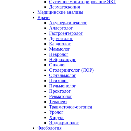
Суточное мониторирование ЭКГ
Дерматоскопия
Медицинские анализы
Врачи
Акушер-гинеколог
Аллерголог
Гастроэнтеролог
Дерматолог
Кардиолог
Маммолог
Невролог
Нейрохирург
Онколог
Отоларинголог (ЛОР)
Офтальмолог
Психолог
Пульмонолог
Проктолог
Ревматолог
Терапевт
Травматолог-ортопед
Уролог
Хирург
Эндокринолог
Флебология