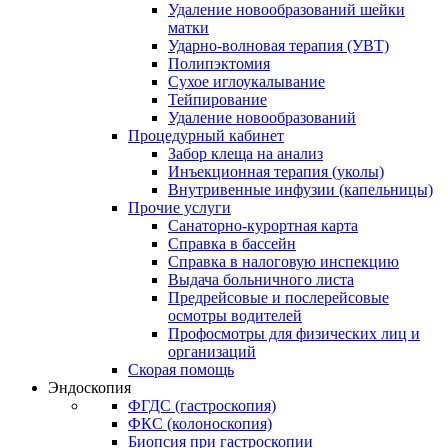
Удаление новообразований шейки
матки
Ударно-волновая терапия (УВТ)
Полипэктомия
Сухое иглоукалывание
Тейпирование
Удаление новообразований
Процедурный кабинет
Забор клеща на анализ
Инъекционная терапия (уколы)
Внутривенные инфузии (капельницы)
Прочие услуги
Санаторно-курортная карта
Справка в бассейн
Справка в налоговую инспекцию
Выдача больничного листа
Предрейсовые и послерейсовые
осмотры водителей
Профосмотры для физических лиц и
организаций
Скорая помощь
Эндоскопия
ФГДС (гастроскопия)
ФКС (колоноскопия)
Биопсия при гастроскопии