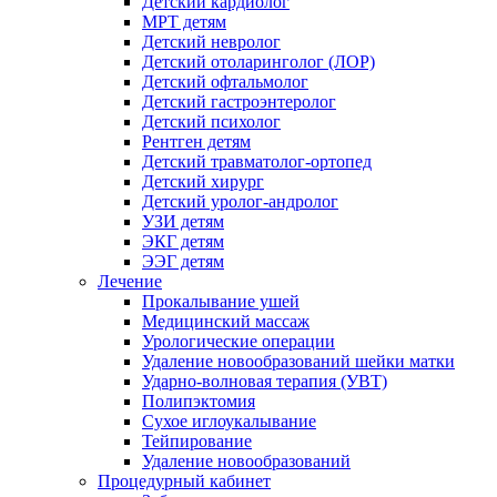
Детский кардиолог
МРТ детям
Детский невролог
Детский отоларинголог (ЛОР)
Детский офтальмолог
Детский гастроэнтеролог
Детский психолог
Рентген детям
Детский травматолог-ортопед
Детский хирург
Детский уролог-андролог
УЗИ детям
ЭКГ детям
ЭЭГ детям
Лечение
Прокалывание ушей
Медицинский массаж
Урологические операции
Удаление новообразований шейки матки
Ударно-волновая терапия (УВТ)
Полипэктомия
Сухое иглоукалывание
Тейпирование
Удаление новообразований
Процедурный кабинет