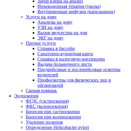
Забор клеща на анализ
Инъекционная терапия (уколы)
Внутривенные инфузии (капельницы)
Услуги на дому
Анализы на дому
УЗИ на дому
Вызов медсестры на дом
ЭКГ на дому
Прочие услуги
Справка в бассейн
Санаторно-курортная карта
Справка в налоговую инспекцию
Выдача больничного листа
Предрейсовые и послерейсовые осмотры
водителей
Профосмотры для физических лиц и
организаций
Скорая помощь
Эндоскопия
ФГДС (гастроскопия)
ФКС (колоноскопия)
Биопсия при гастроскопии
Биопсия при колоноскопии
Удаление полипов
Определение Helicobacter pylori