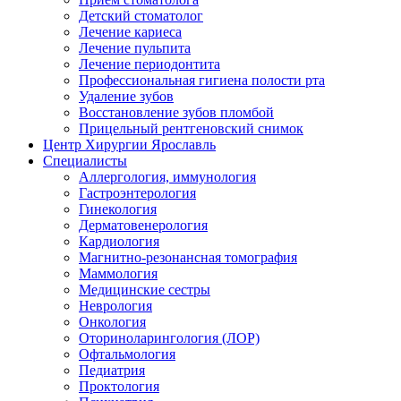
Детский стоматолог
Лечение кариеса
Лечение пульпита
Лечение периодонтита
Профессиональная гигиена полости рта
Удаление зубов
Восстановление зубов пломбой
Прицельный рентгеновский снимок
Центр Хирургии Ярославль
Специалисты
Аллергология, иммунология
Гастроэнтерология
Гинекология
Дерматовенерология
Кардиология
Магнитно-резонансная томография
Маммология
Медицинские сестры
Неврология
Онкология
Оториноларингология (ЛОР)
Офтальмология
Педиатрия
Проктология