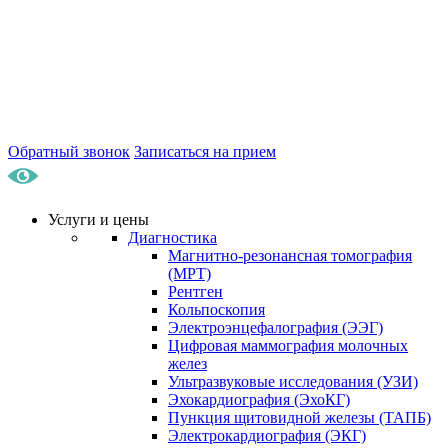
Обратный звонок
Записаться на прием
Услуги и цены
Диагностика
Магнитно-резонансная томография
(МРТ)
Рентген
Кольпоскопия
Электроэнцефалография (ЭЭГ)
Цифровая маммография молочных
желез
Ультразвуковые исследования (УЗИ)
Эхокардиография (ЭхоКГ)
Пункция щитовидной железы (ТАПБ)
Электрокардиография (ЭКГ)