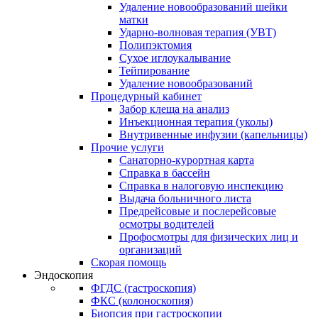
Удаление новообразований шейки
матки
Ударно-волновая терапия (УВТ)
Полипэктомия
Сухое иглоукалывание
Тейпирование
Удаление новообразований
Процедурный кабинет
Забор клеща на анализ
Инъекционная терапия (уколы)
Внутривенные инфузии (капельницы)
Прочие услуги
Санаторно-курортная карта
Справка в бассейн
Справка в налоговую инспекцию
Выдача больничного листа
Предрейсовые и послерейсовые
осмотры водителей
Профосмотры для физических лиц и
организаций
Скорая помощь
Эндоскопия
ФГДС (гастроскопия)
ФКС (колоноскопия)
Биопсия при гастроскопии