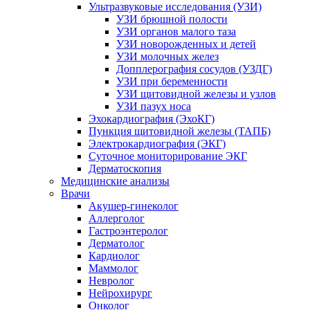
Ультразвуковые исследования (УЗИ)
УЗИ брюшной полости
УЗИ органов малого таза
УЗИ новорожденных и детей
УЗИ молочных желез
Допплерография сосудов (УЗДГ)
УЗИ при беременности
УЗИ щитовидной железы и узлов
УЗИ пазух носа
Эхокардиография (ЭхоКГ)
Пункция щитовидной железы (ТАПБ)
Электрокардиография (ЭКГ)
Суточное мониторирование ЭКГ
Дерматоскопия
Медицинские анализы
Врачи
Акушер-гинеколог
Аллерголог
Гастроэнтеролог
Дерматолог
Кардиолог
Маммолог
Невролог
Нейрохирург
Онколог