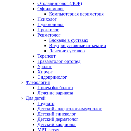
Отоларинголог (ЛОР)
Офтальмолог
Компьютерная периметрия
Психолог
Пульмонолог
Проктолог
Ревматолог
Блокады в суставах
Внутрисуставные инъекции
Лечение суставов
Терапевт
Травматолог-ортопед
Уролог
Хирург
Эндокринолог
Флебология
Прием флеболога
Лечение варикоза
Для детей
Педиатр
Детский аллерголог-иммунолог
Детский гинеколог
Детский дерматолог
Детский кардиолог
МРТ детям