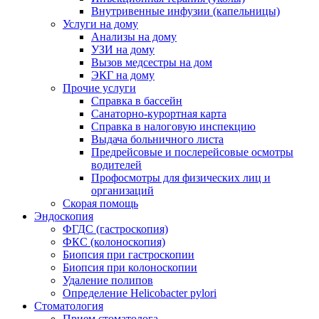
Внутривенные инфузии (капельницы)
Услуги на дому
Анализы на дому
УЗИ на дому
Вызов медсестры на дом
ЭКГ на дому
Прочие услуги
Справка в бассейн
Санаторно-курортная карта
Справка в налоговую инспекцию
Выдача больничного листа
Предрейсовые и послерейсовые осмотры
водителей
Профосмотры для физических лиц и
организаций
Скорая помощь
Эндоскопия
ФГДС (гастроскопия)
ФКС (колоноскопия)
Биопсия при гастроскопии
Биопсия при колоноскопии
Удаление полипов
Определение Helicobacter pylori
Стоматология
Прием стоматолога