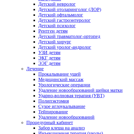
Детский невролог
Детский отоларинголог (ЛОР)
Детский офтальмолог
Детский гастроэнтеролог
Детский психолог
Рентген детям
Детский травматолог-ортопед
Детский хирург
Детский уролог-андролог
УЗИ детям
ЭКГ детям
ЭЭГ детям
Лечение
Прокалывание ушей
Медицинский массаж
Урологические операции
Удаление новообразований шейки матки
Ударно-волновая терапия (УВТ)
Полипэктомия
Сухое иглоукалывание
Тейпирование
Удаление новообразований
Процедурный кабинет
Забор клеща на анализ
Инъекционная терапия (уколы)