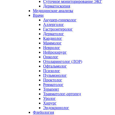
Суточное мониторирование ЭКГ
Дерматоскопия
Медицинские анализы
Врачи
Акушер-гинеколог
Аллерголог
Гастроэнтеролог
Дерматолог
Кардиолог
Маммолог
Невролог
Нейрохирург
Онколог
Отоларинголог (ЛОР)
Офтальмолог
Психолог
Пульмонолог
Проктолог
Ревматолог
Терапевт
Травматолог-ортопед
Уролог
Хирург
Эндокринолог
Флебология