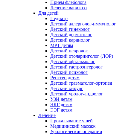
Прием флеболога
Лечение варикоза
Для детей
Педиатр
Детский аллерголог-иммунолог
Детский гинеколог
Детский дерматолог
Детский кардиолог
МРТ детям
Детский невролог
Детский отоларинголог (ЛОР)
Детский офтальмолог
Детский гастроэнтеролог
Детский психолог
Рентген детям
Детский травматолог-ортопед
Детский хирург
Детский уролог-андролог
УЗИ детям
ЭКГ детям
ЭЭГ детям
Лечение
Прокалывание ушей
Медицинский массаж
Урологические операции