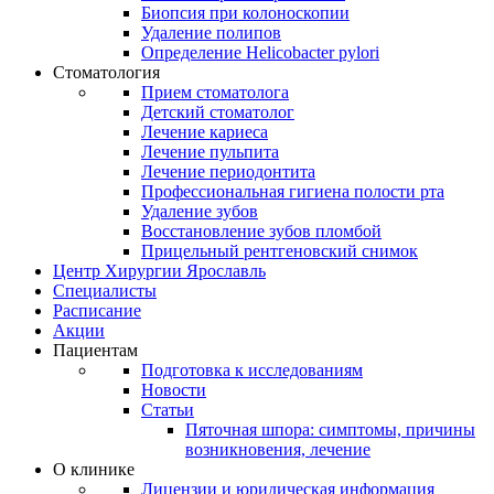
Биопсия при колоноскопии
Удаление полипов
Определение Helicobacter pylori
Стоматология
Прием стоматолога
Детский стоматолог
Лечение кариеса
Лечение пульпита
Лечение периодонтита
Профессиональная гигиена полости рта
Удаление зубов
Восстановление зубов пломбой
Прицельный рентгеновский снимок
Центр Хирургии Ярославль
Специалисты
Расписание
Акции
Пациентам
Подготовка к исследованиям
Новости
Статьи
Пяточная шпора: симптомы, причины
возникновения, лечение
О клинике
Лицензии и юридическая информация