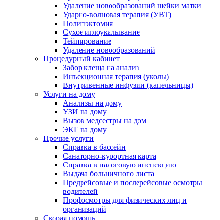
Удаление новообразований шейки матки
Ударно-волновая терапия (УВТ)
Полипэктомия
Сухое иглоукалывание
Тейпирование
Удаление новообразований
Процедурный кабинет
Забор клеща на анализ
Инъекционная терапия (уколы)
Внутривенные инфузии (капельницы)
Услуги на дому
Анализы на дому
УЗИ на дому
Вызов медсестры на дом
ЭКГ на дому
Прочие услуги
Справка в бассейн
Санаторно-курортная карта
Справка в налоговую инспекцию
Выдача больничного листа
Предрейсовые и послерейсовые осмотры
водителей
Профосмотры для физических лиц и
организаций
Скорая помощь