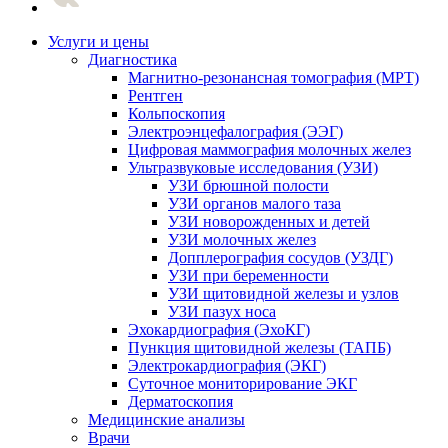
Услуги и цены
Диагностика
Магнитно-резонансная томография (МРТ)
Рентген
Кольпоскопия
Электроэнцефалография (ЭЭГ)
Цифровая маммография молочных желез
Ультразвуковые исследования (УЗИ)
УЗИ брюшной полости
УЗИ органов малого таза
УЗИ новорожденных и детей
УЗИ молочных желез
Допплерография сосудов (УЗДГ)
УЗИ при беременности
УЗИ щитовидной железы и узлов
УЗИ пазух носа
Эхокардиография (ЭхоКГ)
Пункция щитовидной железы (ТАПБ)
Электрокардиография (ЭКГ)
Суточное мониторирование ЭКГ
Дерматоскопия
Медицинские анализы
Врачи