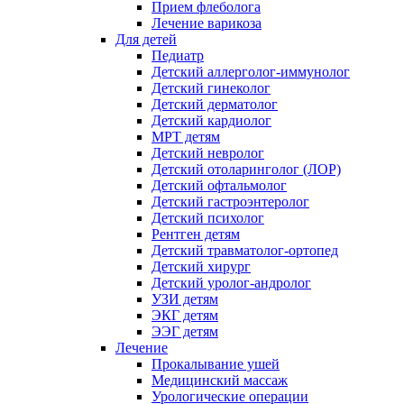
Прием флеболога
Лечение варикоза
Для детей
Педиатр
Детский аллерголог-иммунолог
Детский гинеколог
Детский дерматолог
Детский кардиолог
МРТ детям
Детский невролог
Детский отоларинголог (ЛОР)
Детский офтальмолог
Детский гастроэнтеролог
Детский психолог
Рентген детям
Детский травматолог-ортопед
Детский хирург
Детский уролог-андролог
УЗИ детям
ЭКГ детям
ЭЭГ детям
Лечение
Прокалывание ушей
Медицинский массаж
Урологические операции