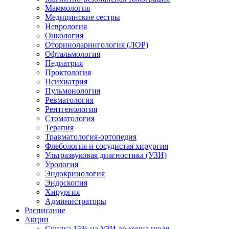
Маммология
Медицинские сестры
Неврология
Онкология
Оториноларингология (ЛОР)
Офтальмология
Педиатрия
Проктология
Психиатрия
Пульмонология
Ревматология
Рентгенология
Стоматология
Терапия
Травматология-ортопедия
Флебология и сосудистая хирургия
Ультразвуковая диагностика (УЗИ)
Урология
Эндокринология
Эндоскопия
Хирургия
Администраторы
Расписание
Акции
Скидка 15% на УЗИ до конца июля