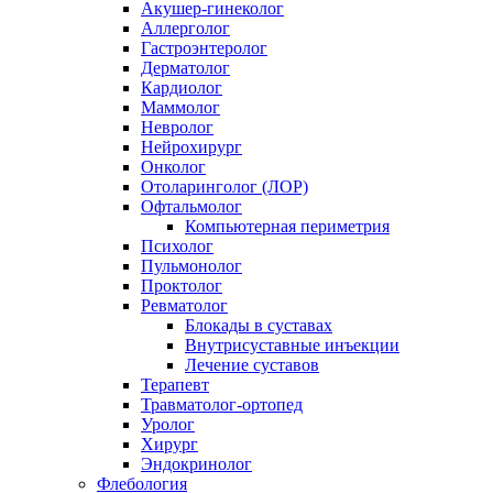
Акушер-гинеколог
Аллерголог
Гастроэнтеролог
Дерматолог
Кардиолог
Маммолог
Невролог
Нейрохирург
Онколог
Отоларинголог (ЛОР)
Офтальмолог
Компьютерная периметрия
Психолог
Пульмонолог
Проктолог
Ревматолог
Блокады в суставах
Внутрисуставные инъекции
Лечение суставов
Терапевт
Травматолог-ортопед
Уролог
Хирург
Эндокринолог
Флебология