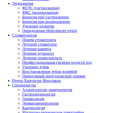
Эндоскопия
ФГДС (гастроскопия)
ФКС (колоноскопия)
Биопсия при гастроскопии
Биопсия при колоноскопии
Удаление полипов
Определение Helicobacter pylori
Стоматология
Прием стоматолога
Детский стоматолог
Лечение кариеса
Лечение пульпита
Лечение периодонтита
Профессиональная гигиена полости рта
Удаление зубов
Восстановление зубов пломбой
Прицельный рентгеновский снимок
Центр Хирургии Ярославль
Специалисты
Аллергология, иммунология
Гастроэнтерология
Гинекология
Дерматовенерология
Кардиология
Магнитно-резонансная томография