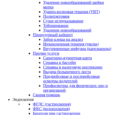
Удаление новообразований шейки
матки
Ударно-волновая терапия (УВТ)
Полипэктомия
Сухое иглоукалывание
Тейпирование
Удаление новообразований
Процедурный кабинет
Забор клеща на анализ
Инъекционная терапия (уколы)
Внутривенные инфузии (капельницы)
Прочие услуги
Санаторно-курортная карта
Справка в бассейн
Справка в налоговую инспекцию
Выдача больничного листа
Предрейсовые и послерейсовые
осмотры водителей
Профосмотры для физических лиц и
организаций
Скорая помощь
Эндоскопия
ФГДС (гастроскопия)
ФКС (колоноскопия)
Биопсия при гастроскопии