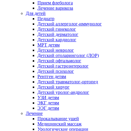
Прием флеболога
Лечение варикоза
Для детей
Педиатр
Детский аллерголог-иммунолог
Детский гинеколог
Детский дерматолог
Детский кардиолог
МРТ детям
Детский невролог
Детский отоларинголог (ЛОР)
Детский офтальмолог
Детский гастроэнтеролог
Детский психолог
Рентген детям
Детский травматолог-ортопед
Детский хирург
Детский уролог-андролог
УЗИ детям
ЭКГ детям
ЭЭГ детям
Лечение
Прокалывание ушей
Медицинский массаж
Урологические операции