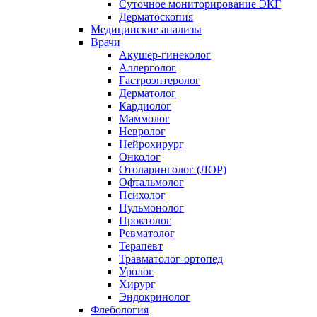
Суточное мониторирование ЭКГ
Дерматоскопия
Медицинские анализы
Врачи
Акушер-гинеколог
Аллерголог
Гастроэнтеролог
Дерматолог
Кардиолог
Маммолог
Невролог
Нейрохирург
Онколог
Отоларинголог (ЛОР)
Офтальмолог
Психолог
Пульмонолог
Проктолог
Ревматолог
Терапевт
Травматолог-ортопед
Уролог
Хирург
Эндокринолог
Флебология