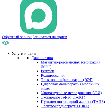
Обратный звонок
Записаться на прием
Услуги и цены
Диагностика
Магнитно-резонансная томография
(МРТ)
Рентген
Кольпоскопия
Электроэнцефалография (ЭЭГ)
Цифровая маммография молочных
желез
Ультразвуковые исследования (УЗИ)
Эхокардиография (ЭхоКГ)
Пункция щитовидной железы (ТАПБ)
Электрокардиография (ЭКГ)