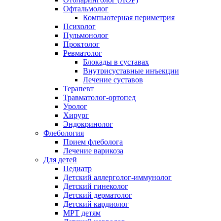
Офтальмолог
Компьютерная периметрия
Психолог
Пульмонолог
Проктолог
Ревматолог
Блокады в суставах
Внутрисуставные инъекции
Лечение суставов
Терапевт
Травматолог-ортопед
Уролог
Хирург
Эндокринолог
Флебология
Прием флеболога
Лечение варикоза
Для детей
Педиатр
Детский аллерголог-иммунолог
Детский гинеколог
Детский дерматолог
Детский кардиолог
МРТ детям