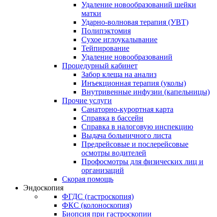
Удаление новообразований шейки
матки
Ударно-волновая терапия (УВТ)
Полипэктомия
Сухое иглоукалывание
Тейпирование
Удаление новообразований
Процедурный кабинет
Забор клеща на анализ
Инъекционная терапия (уколы)
Внутривенные инфузии (капельницы)
Прочие услуги
Санаторно-курортная карта
Справка в бассейн
Справка в налоговую инспекцию
Выдача больничного листа
Предрейсовые и послерейсовые
осмотры водителей
Профосмотры для физических лиц и
организаций
Скорая помощь
Эндоскопия
ФГДС (гастроскопия)
ФКС (колоноскопия)
Биопсия при гастроскопии