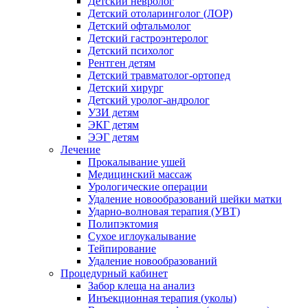
Детский невролог
Детский отоларинголог (ЛОР)
Детский офтальмолог
Детский гастроэнтеролог
Детский психолог
Рентген детям
Детский травматолог-ортопед
Детский хирург
Детский уролог-андролог
УЗИ детям
ЭКГ детям
ЭЭГ детям
Лечение
Прокалывание ушей
Медицинский массаж
Урологические операции
Удаление новообразований шейки матки
Ударно-волновая терапия (УВТ)
Полипэктомия
Сухое иглоукалывание
Тейпирование
Удаление новообразований
Процедурный кабинет
Забор клеща на анализ
Инъекционная терапия (уколы)