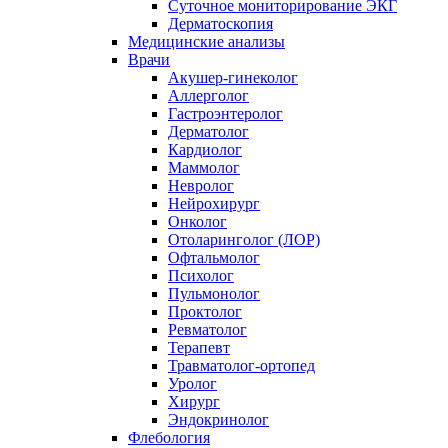
Суточное мониторирование ЭКГ
Дерматоскопия
Медицинские анализы
Врачи
Акушер-гинеколог
Аллерголог
Гастроэнтеролог
Дерматолог
Кардиолог
Маммолог
Невролог
Нейрохирург
Онколог
Отоларинголог (ЛОР)
Офтальмолог
Психолог
Пульмонолог
Проктолог
Ревматолог
Терапевт
Травматолог-ортопед
Уролог
Хирург
Эндокринолог
Флебология