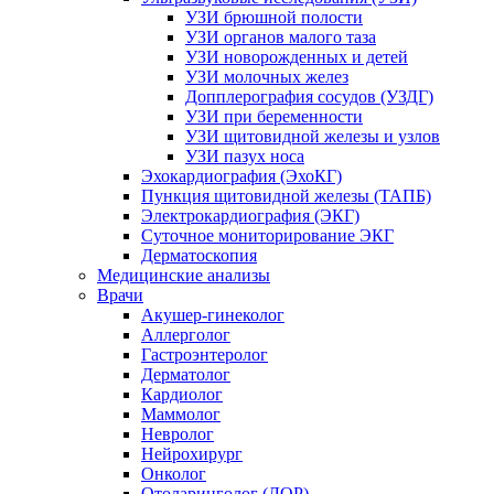
УЗИ брюшной полости
УЗИ органов малого таза
УЗИ новорожденных и детей
УЗИ молочных желез
Допплерография сосудов (УЗДГ)
УЗИ при беременности
УЗИ щитовидной железы и узлов
УЗИ пазух носа
Эхокардиография (ЭхоКГ)
Пункция щитовидной железы (ТАПБ)
Электрокардиография (ЭКГ)
Суточное мониторирование ЭКГ
Дерматоскопия
Медицинские анализы
Врачи
Акушер-гинеколог
Аллерголог
Гастроэнтеролог
Дерматолог
Кардиолог
Маммолог
Невролог
Нейрохирург
Онколог
Отоларинголог (ЛОР)