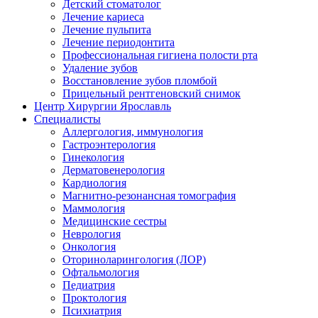
Детский стоматолог
Лечение кариеса
Лечение пульпита
Лечение периодонтита
Профессиональная гигиена полости рта
Удаление зубов
Восстановление зубов пломбой
Прицельный рентгеновский снимок
Центр Хирургии Ярославль
Специалисты
Аллергология, иммунология
Гастроэнтерология
Гинекология
Дерматовенерология
Кардиология
Магнитно-резонансная томография
Маммология
Медицинские сестры
Неврология
Онкология
Оториноларингология (ЛОР)
Офтальмология
Педиатрия
Проктология
Психиатрия