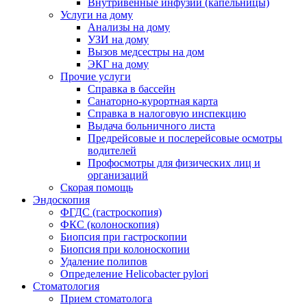
Внутривенные инфузии (капельницы)
Услуги на дому
Анализы на дому
УЗИ на дому
Вызов медсестры на дом
ЭКГ на дому
Прочие услуги
Справка в бассейн
Санаторно-курортная карта
Справка в налоговую инспекцию
Выдача больничного листа
Предрейсовые и послерейсовые осмотры
водителей
Профосмотры для физических лиц и
организаций
Скорая помощь
Эндоскопия
ФГДС (гастроскопия)
ФКС (колоноскопия)
Биопсия при гастроскопии
Биопсия при колоноскопии
Удаление полипов
Определение Helicobacter pylori
Стоматология
Прием стоматолога