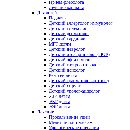
Прием флеболога
Лечение варикоза
Для детей
Педиатр
Детский аллерголог-иммунолог
Детский гинеколог
Детский дерматолог
Детский кардиолог
МРТ детям
Детский невролог
Детский отоларинголог (ЛОР)
Детский офтальмолог
Детский гастроэнтеролог
Детский психолог
Рентген детям
Детский травматолог-ортопед
Детский хирург
Детский уролог-андролог
УЗИ детям
ЭКГ детям
ЭЭГ детям
Лечение
Прокалывание ушей
Медицинский массаж
Урологические операции