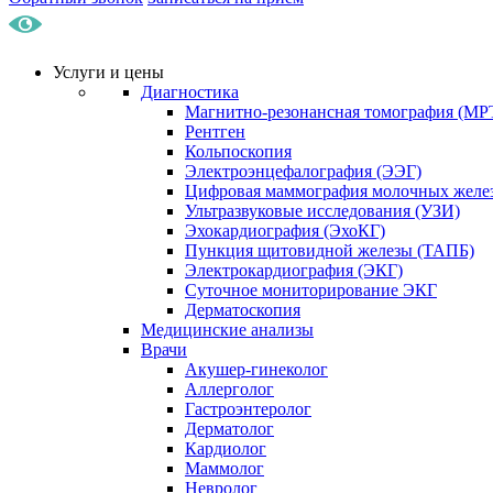
Услуги и цены
Диагностика
Магнитно-резонансная томография (МР
Рентген
Кольпоскопия
Электроэнцефалография (ЭЭГ)
Цифровая маммография молочных желе
Ультразвуковые исследования (УЗИ)
Эхокардиография (ЭхоКГ)
Пункция щитовидной железы (ТАПБ)
Электрокардиография (ЭКГ)
Суточное мониторирование ЭКГ
Дерматоскопия
Медицинские анализы
Врачи
Акушер-гинеколог
Аллерголог
Гастроэнтеролог
Дерматолог
Кардиолог
Маммолог
Невролог