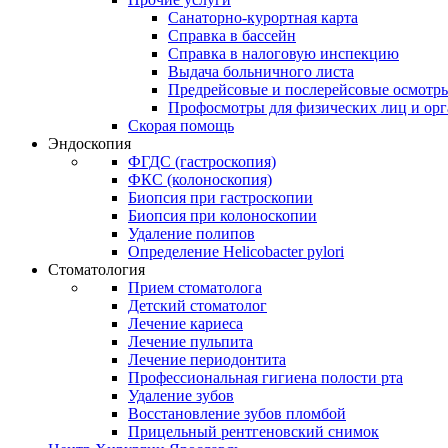
Санаторно-курортная карта
Справка в бассейн
Справка в налоговую инспекцию
Выдача больничного листа
Предрейсовые и послерейсовые осмотр
Профосмотры для физических лиц и ор
Скорая помощь
Эндоскопия
ФГДС (гастроскопия)
ФКС (колоноскопия)
Биопсия при гастроскопии
Биопсия при колоноскопии
Удаление полипов
Определение Helicobacter pylori
Стоматология
Прием стоматолога
Детский стоматолог
Лечение кариеса
Лечение пульпита
Лечение периодонтита
Профессиональная гигиена полости рта
Удаление зубов
Восстановление зубов пломбой
Прицельный рентгеновский снимок