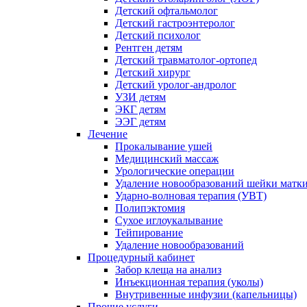
Детский офтальмолог
Детский гастроэнтеролог
Детский психолог
Рентген детям
Детский травматолог-ортопед
Детский хирург
Детский уролог-андролог
УЗИ детям
ЭКГ детям
ЭЭГ детям
Лечение
Прокалывание ушей
Медицинский массаж
Урологические операции
Удаление новообразований шейки матк
Ударно-волновая терапия (УВТ)
Полипэктомия
Сухое иглоукалывание
Тейпирование
Удаление новообразований
Процедурный кабинет
Забор клеща на анализ
Инъекционная терапия (уколы)
Внутривенные инфузии (капельницы)
Прочие услуги