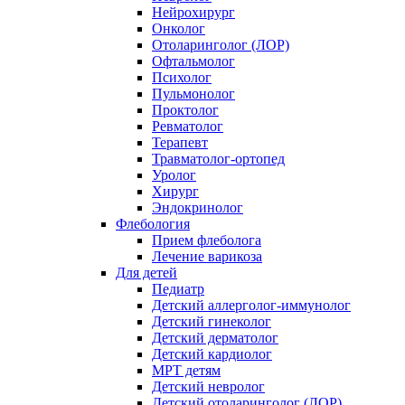
Нейрохирург
Онколог
Отоларинголог (ЛОР)
Офтальмолог
Психолог
Пульмонолог
Проктолог
Ревматолог
Терапевт
Травматолог-ортопед
Уролог
Хирург
Эндокринолог
Флебология
Прием флеболога
Лечение варикоза
Для детей
Педиатр
Детский аллерголог-иммунолог
Детский гинеколог
Детский дерматолог
Детский кардиолог
МРТ детям
Детский невролог
Детский отоларинголог (ЛОР)