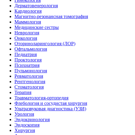
Гинекология
Дерматовенерология
Кардиология
Магнитно-резонансная томография
Маммология
Медицинские сестры
Неврология
Онкология
Оториноларингология (ЛОР)
Офтальмология
Педиатрия
Проктология
Психиатрия
Пульмонология
Ревматология
Рентгенология
Стоматология
Терапия
Травматология-ортопедия
Флебология и сосудистая хирургия
Ультразвуковая диагностика (УЗИ)
Урология
Эндокринология
Эндоскопия
Хирургия