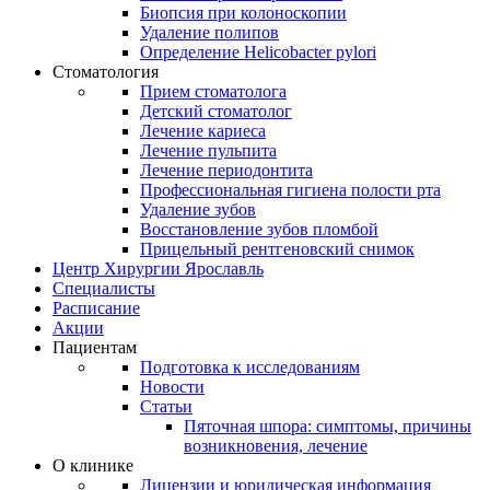
Биопсия при колоноскопии
Удаление полипов
Определение Helicobacter pylori
Стоматология
Прием стоматолога
Детский стоматолог
Лечение кариеса
Лечение пульпита
Лечение периодонтита
Профессиональная гигиена полости рта
Удаление зубов
Восстановление зубов пломбой
Прицельный рентгеновский снимок
Центр Хирургии Ярославль
Специалисты
Расписание
Акции
Пациентам
Подготовка к исследованиям
Новости
Статьи
Пяточная шпора: симптомы, причины
возникновения, лечение
О клинике
Лицензии и юридическая информация