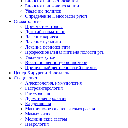
Биопсия при гастроскопии
Биопсия при колоноскопии
Удаление полипов
Определение Helicobacter pylori
Стоматология
Прием стоматолога
Детский стоматолог
Лечение кариеса
Лечение пульпита
Лечение периодонтита
Профессиональная гигиена полости рта
Удаление зубов
Восстановление зубов пломбой
Прицельный рентгеновский снимок
Центр Хирургии Ярославль
Специалисты
Аллергология, иммунология
Гастроэнтерология
Гинекология
Дерматовенерология
Кардиология
Магнитно-резонансная томография
Маммология
Медицинские сестры
Неврология