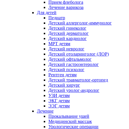
Прием флеболога
Лечение варикоза
Для детей
Педиатр
Детский аллерголог-иммунолог
Детский гинеколог
Детский дерматолог
Детский кардиолог
МРТ детям
Детский невролог
Детский отоларинголог (ЛОР)
Детский офтальмолог
Детский гастроэнтеролог
Детский психолог
Рентген детям
Детский травматолог-ортопед
Детский хирург
Детский уролог-андролог
УЗИ детям
ЭКГ детям
ЭЭГ детям
Лечение
Прокалывание ушей
Медицинский массаж
Урологические операции