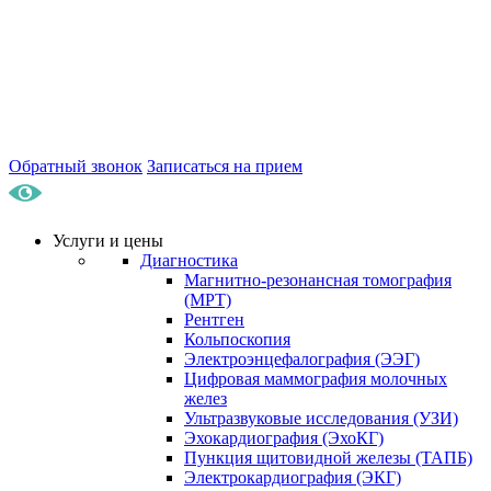
Обратный звонок
Записаться на прием
Услуги и цены
Диагностика
Магнитно-резонансная томография
(МРТ)
Рентген
Кольпоскопия
Электроэнцефалография (ЭЭГ)
Цифровая маммография молочных
желез
Ультразвуковые исследования (УЗИ)
Эхокардиография (ЭхоКГ)
Пункция щитовидной железы (ТАПБ)
Электрокардиография (ЭКГ)