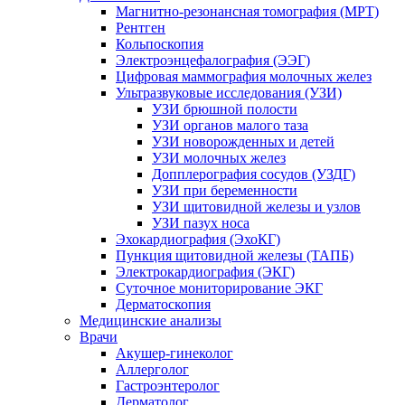
Магнитно-резонансная томография (МРТ)
Рентген
Кольпоскопия
Электроэнцефалография (ЭЭГ)
Цифровая маммография молочных желез
Ультразвуковые исследования (УЗИ)
УЗИ брюшной полости
УЗИ органов малого таза
УЗИ новорожденных и детей
УЗИ молочных желез
Допплерография сосудов (УЗДГ)
УЗИ при беременности
УЗИ щитовидной железы и узлов
УЗИ пазух носа
Эхокардиография (ЭхоКГ)
Пункция щитовидной железы (ТАПБ)
Электрокардиография (ЭКГ)
Суточное мониторирование ЭКГ
Дерматоскопия
Медицинские анализы
Врачи
Акушер-гинеколог
Аллерголог
Гастроэнтеролог
Дерматолог