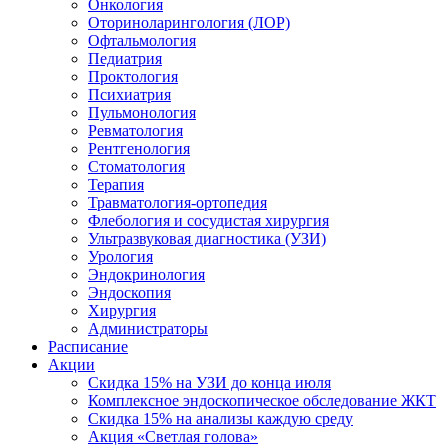
Онкология
Оториноларингология (ЛОР)
Офтальмология
Педиатрия
Проктология
Психиатрия
Пульмонология
Ревматология
Рентгенология
Стоматология
Терапия
Травматология-ортопедия
Флебология и сосудистая хирургия
Ультразвуковая диагностика (УЗИ)
Урология
Эндокринология
Эндоскопия
Хирургия
Администраторы
Расписание
Акции
Скидка 15% на УЗИ до конца июля
Комплексное эндоскопическое обследование ЖКТ
Скидка 15% на анализы каждую среду
Акция «Светлая голова»