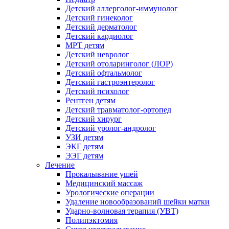
Детский аллерголог-иммунолог
Детский гинеколог
Детский дерматолог
Детский кардиолог
МРТ детям
Детский невролог
Детский отоларинголог (ЛОР)
Детский офтальмолог
Детский гастроэнтеролог
Детский психолог
Рентген детям
Детский травматолог-ортопед
Детский хирург
Детский уролог-андролог
УЗИ детям
ЭКГ детям
ЭЭГ детям
Лечение
Прокалывание ушей
Медицинский массаж
Урологические операции
Удаление новообразований шейки матки
Ударно-волновая терапия (УВТ)
Полипэктомия