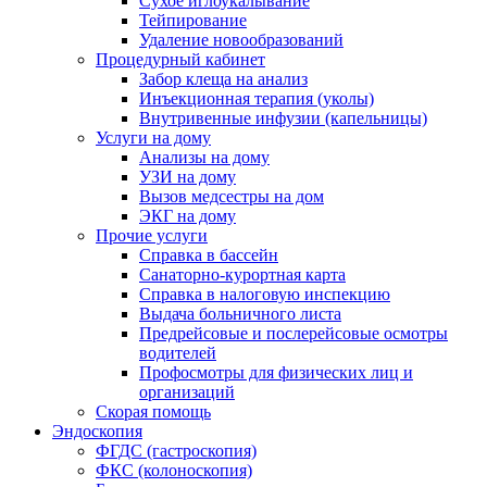
Сухое иглоукалывание
Тейпирование
Удаление новообразований
Процедурный кабинет
Забор клеща на анализ
Инъекционная терапия (уколы)
Внутривенные инфузии (капельницы)
Услуги на дому
Анализы на дому
УЗИ на дому
Вызов медсестры на дом
ЭКГ на дому
Прочие услуги
Справка в бассейн
Санаторно-курортная карта
Справка в налоговую инспекцию
Выдача больничного листа
Предрейсовые и послерейсовые осмотры
водителей
Профосмотры для физических лиц и
организаций
Скорая помощь
Эндоскопия
ФГДС (гастроскопия)
ФКС (колоноскопия)