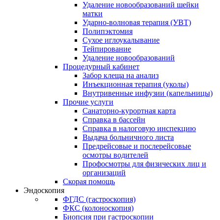
Удаление новообразований шейки
матки
Ударно-волновая терапия (УВТ)
Полипэктомия
Сухое иглоукалывание
Тейпирование
Удаление новообразований
Процедурный кабинет
Забор клеща на анализ
Инъекционная терапия (уколы)
Внутривенные инфузии (капельницы)
Прочие услуги
Санаторно-курортная карта
Справка в бассейн
Справка в налоговую инспекцию
Выдача больничного листа
Предрейсовые и послерейсовые
осмотры водителей
Профосмотры для физических лиц и
организаций
Скорая помощь
Эндоскопия
ФГДС (гастроскопия)
ФКС (колоноскопия)
Биопсия при гастроскопии