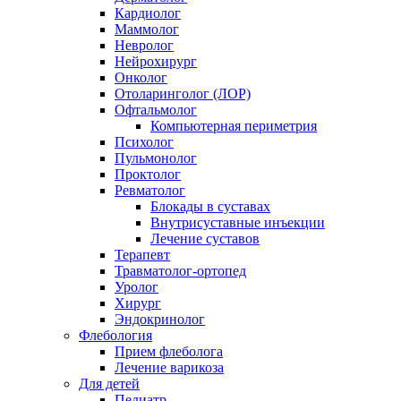
Кардиолог
Маммолог
Невролог
Нейрохирург
Онколог
Отоларинголог (ЛОР)
Офтальмолог
Компьютерная периметрия
Психолог
Пульмонолог
Проктолог
Ревматолог
Блокады в суставах
Внутрисуставные инъекции
Лечение суставов
Терапевт
Травматолог-ортопед
Уролог
Хирург
Эндокринолог
Флебология
Прием флеболога
Лечение варикоза
Для детей
Педиатр