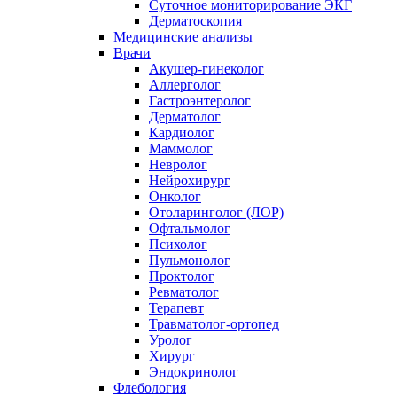
Суточное мониторирование ЭКГ
Дерматоскопия
Медицинские анализы
Врачи
Акушер-гинеколог
Аллерголог
Гастроэнтеролог
Дерматолог
Кардиолог
Маммолог
Невролог
Нейрохирург
Онколог
Отоларинголог (ЛОР)
Офтальмолог
Психолог
Пульмонолог
Проктолог
Ревматолог
Терапевт
Травматолог-ортопед
Уролог
Хирург
Эндокринолог
Флебология