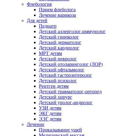
Флебология
Прием флеболога
Лечение варикоза
Для детей
Педиатр
Детский аллерголог-иммунолог
Детский гинеколог
Детский дерматолог
Детский кардиолог
МРТ детям
Детский невролог
Детский отоларинголог (ЛОР)
Детский офтальмолог
Детский гастроэнтеролог
Детский психолог
Рентген детям
Детский травматолог-ортопед
Детский хирург
Детский уролог-андролог
УЗИ детям
ЭКГ детям
ЭЭГ детям
Лечение
Прокалывание ушей
Медицинский массаж