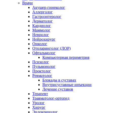
Врачи
Акушер-гинеколог
Аллерголог
Гастроэнтеролог
Дерматолог
Кардиолог
Маммолог
Невролог
Нейрохирург
Онколог
Отоларинголог (ЛОР)
Офтальмолог
Компьютерная периметрия
Психолог
Пульмонолог
Проктолог
Ревматолог
Блокады в суставах
Внутрисуставные инъекции
Лечение суставов
Терапевт
Травматолог-ортопед
Уролог
Хирург
Эндокринолог