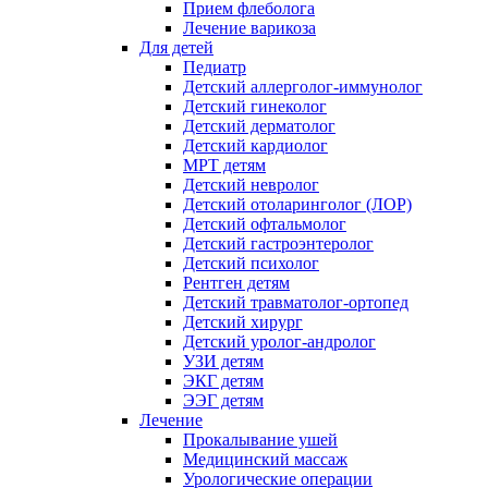
Прием флеболога
Лечение варикоза
Для детей
Педиатр
Детский аллерголог-иммунолог
Детский гинеколог
Детский дерматолог
Детский кардиолог
МРТ детям
Детский невролог
Детский отоларинголог (ЛОР)
Детский офтальмолог
Детский гастроэнтеролог
Детский психолог
Рентген детям
Детский травматолог-ортопед
Детский хирург
Детский уролог-андролог
УЗИ детям
ЭКГ детям
ЭЭГ детям
Лечение
Прокалывание ушей
Медицинский массаж
Урологические операции