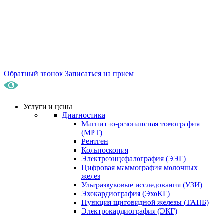
Обратный звонок
Записаться на прием
Услуги и цены
Диагностика
Магнитно-резонансная томография
(МРТ)
Рентген
Кольпоскопия
Электроэнцефалография (ЭЭГ)
Цифровая маммография молочных
желез
Ультразвуковые исследования (УЗИ)
Эхокардиография (ЭхоКГ)
Пункция щитовидной железы (ТАПБ)
Электрокардиография (ЭКГ)