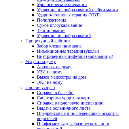
Урологические операции
Удаление новообразований шейки матки
Ударно-волновая терапия (УВТ)
Полипэктомия
Сухое иглоукалывание
Тейпирование
Удаление новообразований
Процедурный кабинет
Забор клеща на анализ
Инъекционная терапия (уколы)
Внутривенные инфузии (капельницы)
Услуги на дому
Анализы на дому
УЗИ на дому
Вызов медсестры на дом
ЭКГ на дому
Прочие услуги
Справка в бассейн
Санаторно-курортная карта
Справка в налоговую инспекцию
Выдача больничного листа
Предрейсовые и послерейсовые осмотры
водителей
Профосмотры для физических лиц и
организаций