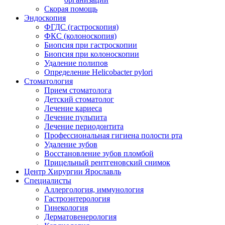
Скорая помощь
Эндоскопия
ФГДС (гастроскопия)
ФКС (колоноскопия)
Биопсия при гастроскопии
Биопсия при колоноскопии
Удаление полипов
Определение Helicobacter pylori
Стоматология
Прием стоматолога
Детский стоматолог
Лечение кариеса
Лечение пульпита
Лечение периодонтита
Профессиональная гигиена полости рта
Удаление зубов
Восстановление зубов пломбой
Прицельный рентгеновский снимок
Центр Хирургии Ярославль
Специалисты
Аллергология, иммунология
Гастроэнтерология
Гинекология
Дерматовенерология