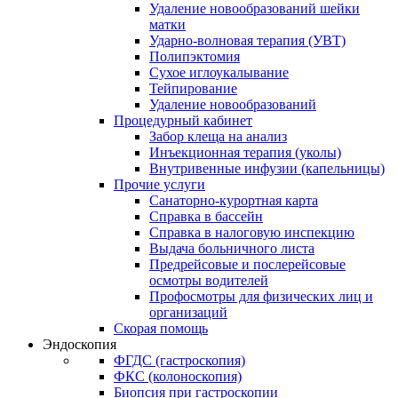
Удаление новообразований шейки
матки
Ударно-волновая терапия (УВТ)
Полипэктомия
Сухое иглоукалывание
Тейпирование
Удаление новообразований
Процедурный кабинет
Забор клеща на анализ
Инъекционная терапия (уколы)
Внутривенные инфузии (капельницы)
Прочие услуги
Санаторно-курортная карта
Справка в бассейн
Справка в налоговую инспекцию
Выдача больничного листа
Предрейсовые и послерейсовые
осмотры водителей
Профосмотры для физических лиц и
организаций
Скорая помощь
Эндоскопия
ФГДС (гастроскопия)
ФКС (колоноскопия)
Биопсия при гастроскопии