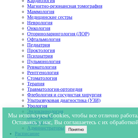
Кардиология
Магнитно-резонансная томография
Маммология
Медицинские сестры
Неврология
Онкология
Оториноларингология (ЛОР)
Офтальмология
Педиатрия
Проктология
Психиатрия
Пульмонология
Ревматология
Рентгенология
Стоматология
Терапия
Травматология-ортопедия
Флебология и сосудистая хирургия
Ультразвуковая диагностика (УЗИ)
Урология
Эндокринология
Мы используем Cookies, чтобы все отлично работа
Эндоскопия
Оставаясь у нас, Вы соглашаетесь с их обработкой
Хирургия
Администраторы
Понятно
Расписание