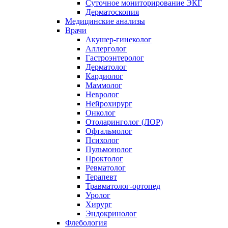
Суточное мониторирование ЭКГ
Дерматоскопия
Медицинские анализы
Врачи
Акушер-гинеколог
Аллерголог
Гастроэнтеролог
Дерматолог
Кардиолог
Маммолог
Невролог
Нейрохирург
Онколог
Отоларинголог (ЛОР)
Офтальмолог
Психолог
Пульмонолог
Проктолог
Ревматолог
Терапевт
Травматолог-ортопед
Уролог
Хирург
Эндокринолог
Флебология