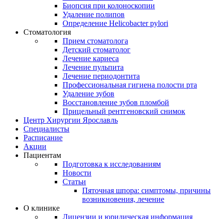
Биопсия при колоноскопии
Удаление полипов
Определение Helicobacter pylori
Стоматология
Прием стоматолога
Детский стоматолог
Лечение кариеса
Лечение пульпита
Лечение периодонтита
Профессиональная гигиена полости рта
Удаление зубов
Восстановление зубов пломбой
Прицельный рентгеновский снимок
Центр Хирургии Ярославль
Специалисты
Расписание
Акции
Пациентам
Подготовка к исследованиям
Новости
Статьи
Пяточная шпора: симптомы, причины
возникновения, лечение
О клинике
Лицензии и юридическая информация