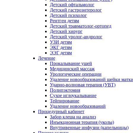
Детский офтальмолог
Детский гастроэнтеролог
Детский психолог
Рентген детям
Детский травматолог-ортопед
Детский хирург
Детский уролог-андролог
УЗИ детям
ЭКГ детям
ЭЭГ детям
Лечение
Прокалывание ушей
Медицинский массаж
Урологические операции
Удаление новообразований шейки матк
Ударно-волновая терапия (УВТ)
Полипэктомия
Сухое иглоукалывание
Тейпирование
Удаление новообразований
Процедурный кабинет
Забор клеща на анализ
Инъекционная терапия (уколы)
Внутривенные инфузии (капельницы)
Прочие услуги