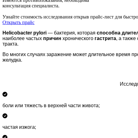
Имеются противопоказания, необходима
консультация специалиста.
Узнайте стоимость исследования открыв прайс-лист
для быстр
Открыть прайс
Helicobacter pylori
— бактерия, которая
способна длите
наиболее частых
причин
хронического
гастрита
, а также
тракта.
Во многих случаях заражение может длительное время пр
желудка.
Исследо
боли или тяжесть в верхней части живота;
частая изжога;