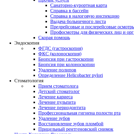
Санаторно-курортная карта
Справка в бассейн
Справка в налоговую инспекцию
Выдача больничного листа
Предрейсовые и послерейсовые осмотр
Профосмотры для физических лиц и ор
Скорая помощь
Эндоскопия
ФГДС (гастроскопия)
ФКС (колоноскопия)
Биопсия при гастроскопии
Биопсия при колоноскопии
Удаление полипов
Определение Helicobacter pylori
Стоматология
Прием стоматолога
Детский стоматолог
Лечение кариеса
Лечение пульпита
Лечение периодонтита
Профессиональная гигиена полости рта
Удаление зубов
Восстановление зубов пломбой
Прицельный рентгеновский снимок