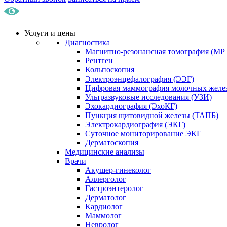
Услуги и цены
Диагностика
Магнитно-резонансная томография (МР
Рентген
Кольпоскопия
Электроэнцефалография (ЭЭГ)
Цифровая маммография молочных желе
Ультразвуковые исследования (УЗИ)
Эхокардиография (ЭхоКГ)
Пункция щитовидной железы (ТАПБ)
Электрокардиография (ЭКГ)
Суточное мониторирование ЭКГ
Дерматоскопия
Медицинские анализы
Врачи
Акушер-гинеколог
Аллерголог
Гастроэнтеролог
Дерматолог
Кардиолог
Маммолог
Невролог