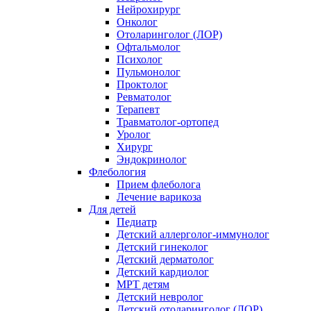
Нейрохирург
Онколог
Отоларинголог (ЛОР)
Офтальмолог
Психолог
Пульмонолог
Проктолог
Ревматолог
Терапевт
Травматолог-ортопед
Уролог
Хирург
Эндокринолог
Флебология
Прием флеболога
Лечение варикоза
Для детей
Педиатр
Детский аллерголог-иммунолог
Детский гинеколог
Детский дерматолог
Детский кардиолог
МРТ детям
Детский невролог
Детский отоларинголог (ЛОР)