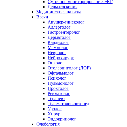
Суточное мониторирование ЭКГ
Дерматоскопия
Медицинские анализы
Врачи
Акушер-гинеколог
Аллерголог
Гастроэнтеролог
Дерматолог
Кардиолог
Маммолог
Невролог
Нейрохирург
Онколог
Отоларинголог (ЛОР)
Офтальмолог
Психолог
Пульмонолог
Проктолог
Ревматолог
Терапевт
Травматолог-ортопед
Уролог
Хирург
Эндокринолог
Флебология