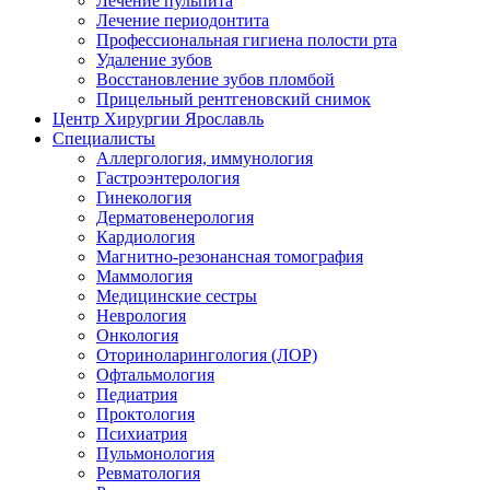
Лечение пульпита
Лечение периодонтита
Профессиональная гигиена полости рта
Удаление зубов
Восстановление зубов пломбой
Прицельный рентгеновский снимок
Центр Хирургии Ярославль
Специалисты
Аллергология, иммунология
Гастроэнтерология
Гинекология
Дерматовенерология
Кардиология
Магнитно-резонансная томография
Маммология
Медицинские сестры
Неврология
Онкология
Оториноларингология (ЛОР)
Офтальмология
Педиатрия
Проктология
Психиатрия
Пульмонология
Ревматология