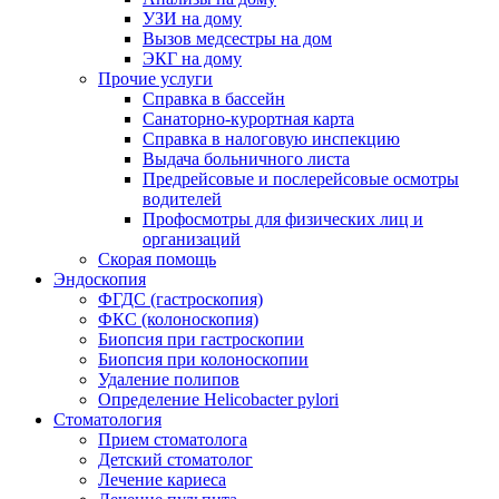
УЗИ на дому
Вызов медсестры на дом
ЭКГ на дому
Прочие услуги
Справка в бассейн
Санаторно-курортная карта
Справка в налоговую инспекцию
Выдача больничного листа
Предрейсовые и послерейсовые осмотры
водителей
Профосмотры для физических лиц и
организаций
Скорая помощь
Эндоскопия
ФГДС (гастроскопия)
ФКС (колоноскопия)
Биопсия при гастроскопии
Биопсия при колоноскопии
Удаление полипов
Определение Helicobacter pylori
Стоматология
Прием стоматолога
Детский стоматолог
Лечение кариеса