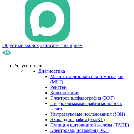
Обратный звонок
Записаться на прием
Услуги и цены
Диагностика
Магнитно-резонансная томография
(МРТ)
Рентген
Кольпоскопия
Электроэнцефалография (ЭЭГ)
Цифровая маммография молочных
желез
Ультразвуковые исследования (УЗИ)
Эхокардиография (ЭхоКГ)
Пункция щитовидной железы (ТАПБ)
Электрокардиография (ЭКГ)