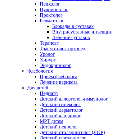
Психолог
Пульмонолог
Проктолог
Ревматолог
Блокады в суставах
Внутрисуставные инъекции
Лечение суставов
Терапевт
Травматолог-ортопед
Уролог
Хирург
Эндокринолог
Флебология
Прием флеболога
Лечение варикоза
Для детей
Педиатр
Детский аллерголог-иммунолог
Детский гинеколог
Детский дерматолог
Детский кардиолог
МРТ детям
Детский невролог
Детский отоларинголог (ЛОР)
Детский офтальмолог