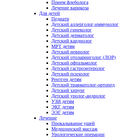
Прием флеболога
Лечение варикоза
Для детей
Педиатр
Детский аллерголог-иммунолог
Детский гинеколог
Детский дерматолог
Детский кардиолог
МРТ детям
Детский невролог
Детский отоларинголог (ЛОР)
Детский офтальмолог
Детский гастроэнтеролог
Детский психолог
Рентген детям
Детский травматолог-ортопед
Детский хирург
Детский уролог-андролог
УЗИ детям
ЭКГ детям
ЭЭГ детям
Лечение
Прокалывание ушей
Медицинский массаж
Урологические операции