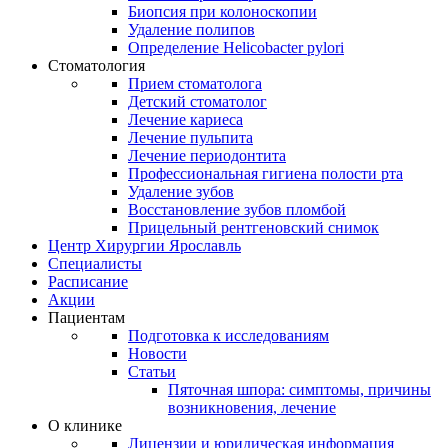
Биопсия при колоноскопии
Удаление полипов
Определение Helicobacter pylori
Стоматология
Прием стоматолога
Детский стоматолог
Лечение кариеса
Лечение пульпита
Лечение периодонтита
Профессиональная гигиена полости рта
Удаление зубов
Восстановление зубов пломбой
Прицельный рентгеновский снимок
Центр Хирургии Ярославль
Специалисты
Расписание
Акции
Пациентам
Подготовка к исследованиям
Новости
Статьи
Пяточная шпора: симптомы, причины
возникновения, лечение
О клинике
Лицензии и юридическая информация