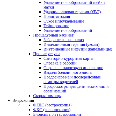
Удаление новообразований шейки
матки
Ударно-волновая терапия (УВТ)
Полипэктомия
Сухое иглоукалывание
Тейпирование
Удаление новообразований
Процедурный кабинет
Забор клеща на анализ
Инъекционная терапия (уколы)
Внутривенные инфузии (капельницы)
Прочие услуги
Санаторно-курортная карта
Справка в бассейн
Справка в налоговую инспекцию
Выдача больничного листа
Предрейсовые и послерейсовые
осмотры водителей
Профосмотры для физических лиц и
организаций
Скорая помощь
Эндоскопия
ФГДС (гастроскопия)
ФКС (колоноскопия)
Биопсия при гастроскопии