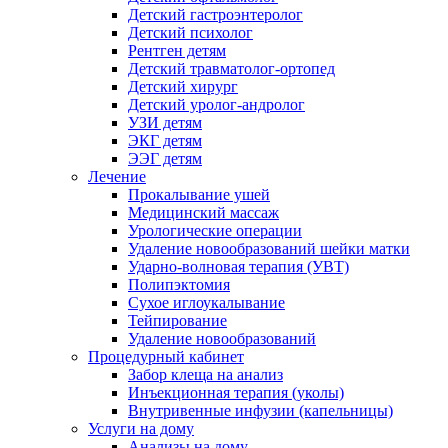
Детский гастроэнтеролог
Детский психолог
Рентген детям
Детский травматолог-ортопед
Детский хирург
Детский уролог-андролог
УЗИ детям
ЭКГ детям
ЭЭГ детям
Лечение
Прокалывание ушей
Медицинский массаж
Урологические операции
Удаление новообразований шейки матки
Ударно-волновая терапия (УВТ)
Полипэктомия
Сухое иглоукалывание
Тейпирование
Удаление новообразований
Процедурный кабинет
Забор клеща на анализ
Инъекционная терапия (уколы)
Внутривенные инфузии (капельницы)
Услуги на дому
Анализы на дому