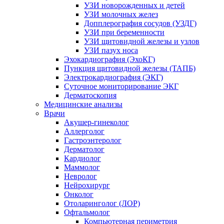
УЗИ новорожденных и детей
УЗИ молочных желез
Допплерография сосудов (УЗДГ)
УЗИ при беременности
УЗИ щитовидной железы и узлов
УЗИ пазух носа
Эхокардиография (ЭхоКГ)
Пункция щитовидной железы (ТАПБ)
Электрокардиография (ЭКГ)
Суточное мониторирование ЭКГ
Дерматоскопия
Медицинские анализы
Врачи
Акушер-гинеколог
Аллерголог
Гастроэнтеролог
Дерматолог
Кардиолог
Маммолог
Невролог
Нейрохирург
Онколог
Отоларинголог (ЛОР)
Офтальмолог
Компьютерная периметрия