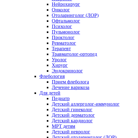
Нейрохирург
Онколог
Отоларинголог (ЛОР)
Офтальмолог
Психолог
Пульмонолог
Проктолог
Ревматолог
Терапевт
Травматолог-ортопед
Уролог
Хирург
Эндокринолог
Флебология
Прием флеболога
Лечение варикоза
Для детей
Педиатр
Детский аллерголог-иммунолог
Детский гинеколог
Детский дерматолог
Детский кардиолог
МРТ детям
Детский невролог
Детский отоларинголог (ЛОР)