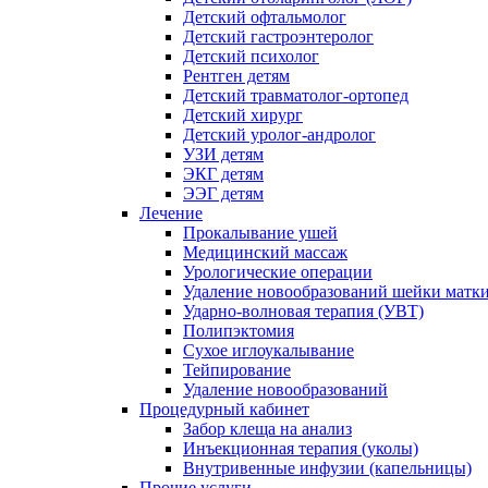
Детский офтальмолог
Детский гастроэнтеролог
Детский психолог
Рентген детям
Детский травматолог-ортопед
Детский хирург
Детский уролог-андролог
УЗИ детям
ЭКГ детям
ЭЭГ детям
Лечение
Прокалывание ушей
Медицинский массаж
Урологические операции
Удаление новообразований шейки матк
Ударно-волновая терапия (УВТ)
Полипэктомия
Сухое иглоукалывание
Тейпирование
Удаление новообразований
Процедурный кабинет
Забор клеща на анализ
Инъекционная терапия (уколы)
Внутривенные инфузии (капельницы)
Прочие услуги