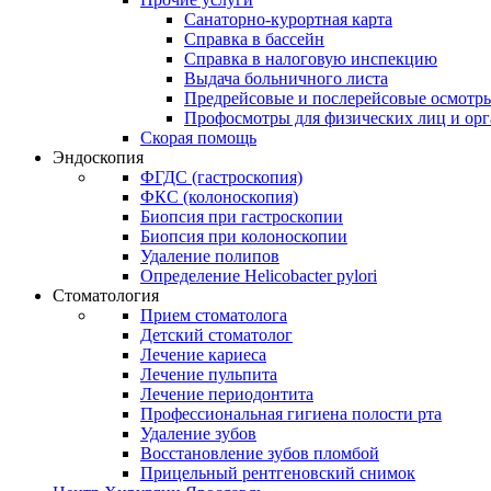
Санаторно-курортная карта
Справка в бассейн
Справка в налоговую инспекцию
Выдача больничного листа
Предрейсовые и послерейсовые осмотр
Профосмотры для физических лиц и ор
Скорая помощь
Эндоскопия
ФГДС (гастроскопия)
ФКС (колоноскопия)
Биопсия при гастроскопии
Биопсия при колоноскопии
Удаление полипов
Определение Helicobacter pylori
Стоматология
Прием стоматолога
Детский стоматолог
Лечение кариеса
Лечение пульпита
Лечение периодонтита
Профессиональная гигиена полости рта
Удаление зубов
Восстановление зубов пломбой
Прицельный рентгеновский снимок