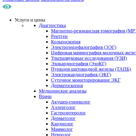
Услуги и цены
Диагностика
Магнитно-резонансная томография (МР
Рентген
Кольпоскопия
Электроэнцефалография (ЭЭГ)
Цифровая маммография молочных желе
Ультразвуковые исследования (УЗИ)
Эхокардиография (ЭхоКГ)
Пункция щитовидной железы (ТАПБ)
Электрокардиография (ЭКГ)
Суточное мониторирование ЭКГ
Дерматоскопия
Медицинские анализы
Врачи
Акушер-гинеколог
Аллерголог
Гастроэнтеролог
Дерматолог
Кардиолог
Маммолог
Невролог