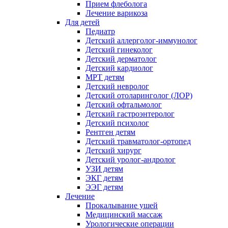
Прием флеболога
Лечение варикоза
Для детей
Педиатр
Детский аллерголог-иммунолог
Детский гинеколог
Детский дерматолог
Детский кардиолог
МРТ детям
Детский невролог
Детский отоларинголог (ЛОР)
Детский офтальмолог
Детский гастроэнтеролог
Детский психолог
Рентген детям
Детский травматолог-ортопед
Детский хирург
Детский уролог-андролог
УЗИ детям
ЭКГ детям
ЭЭГ детям
Лечение
Прокалывание ушей
Медицинский массаж
Урологические операции