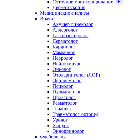
Суточное мониторирование ЭКГ
Дерматоскопия
Медицинские анализы
Врачи
Акушер-гинеколог
Аллерголог
Гастроэнтеролог
Дерматолог
Кардиолог
Маммолог
Невролог
Нейрохирург
Онколог
Отоларинголог (ЛОР)
Офтальмолог
Психолог
Пульмонолог
Проктолог
Ревматолог
Терапевт
Травматолог-ортопед
Уролог
Хирург
Эндокринолог
Флебология