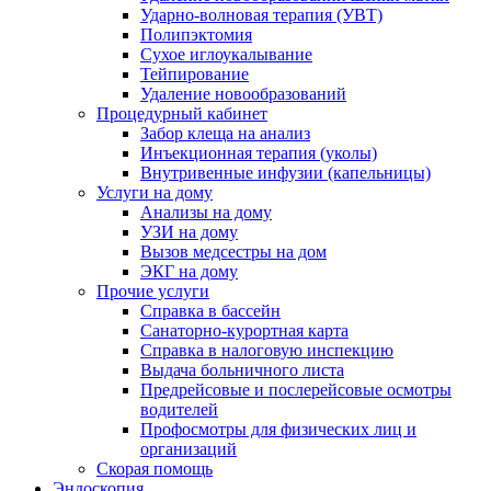
Ударно-волновая терапия (УВТ)
Полипэктомия
Сухое иглоукалывание
Тейпирование
Удаление новообразований
Процедурный кабинет
Забор клеща на анализ
Инъекционная терапия (уколы)
Внутривенные инфузии (капельницы)
Услуги на дому
Анализы на дому
УЗИ на дому
Вызов медсестры на дом
ЭКГ на дому
Прочие услуги
Справка в бассейн
Санаторно-курортная карта
Справка в налоговую инспекцию
Выдача больничного листа
Предрейсовые и послерейсовые осмотры
водителей
Профосмотры для физических лиц и
организаций
Скорая помощь
Эндоскопия