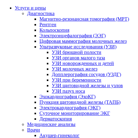
Услуги и цены
Диагностика
Магнитно-резонансная томография (МРТ)
Рентген
Кольпоскопия
Электроэнцефалография (ЭЭГ)
Цифровая маммография молочных желез
Ультразвуковые исследования (УЗИ)
УЗИ брюшной полости
УЗИ органов малого таза
УЗИ новорожденных и детей
УЗИ молочных желез
Допплерография сосудов (УЗДГ)
УЗИ при беременности
УЗИ щитовидной железы и узлов
УЗИ пазух носа
Эхокардиография (ЭхоКГ)
Пункция щитовидной железы (ТАПБ)
Электрокардиография (ЭКГ)
Суточное мониторирование ЭКГ
Дерматоскопия
Медицинские анализы
Врачи
Акушер-гинеколог