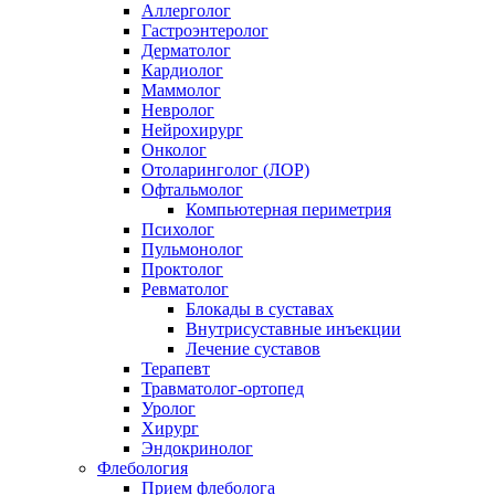
Аллерголог
Гастроэнтеролог
Дерматолог
Кардиолог
Маммолог
Невролог
Нейрохирург
Онколог
Отоларинголог (ЛОР)
Офтальмолог
Компьютерная периметрия
Психолог
Пульмонолог
Проктолог
Ревматолог
Блокады в суставах
Внутрисуставные инъекции
Лечение суставов
Терапевт
Травматолог-ортопед
Уролог
Хирург
Эндокринолог
Флебология
Прием флеболога