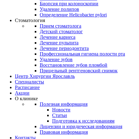
Биопсия при колоноскопии
Удаление полипов
Определение Helicobacter pylori
Стоматология
Прием стоматолога
Детский стоматолог
Лечение кариеса
Лечение пульпита
Лечение периодонтита
Профессиональная гигиена полости рта
Удаление зубов
Восстановление зубов пломбой
Прицельный рентгеновский снимок
Центр Хирургии Ярославль
Специалисты
Расписание
Акции
О клинике
Полезная информация
Новости
Статьи
Подготовка к исследованиям
Лицензии и юридическая информация
Правовая информация
Контакты