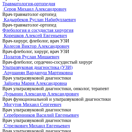
Травматология-ортопедия
Серов Михаил Александрович
Врач-травматолог-ортопед
Кадырбеков Руслан Набибуллаевич
Врач-травматолог-ортопед
Флебология и сосудистая хирургия
Корешков Алексей Евгеньевич
Врач-хирург, флеболог, врач УЗИ
Колесов Виктор Александрович
Врач-флеболог, хирург, врач УЗИ
Полатов Руслан Мишаевич
Врач-флеболог, сердечно-сосудистый хирург
Ультразвуковая диагностика (УЗИ)
Арушанян Вардануш Мартиковна
Врач ультразвуковой диагностики
Зайцева Мария Александровна
Врач ультразвуковой диагностики, онколог, терапевт
Дурынин Александр Александрович
Врач функциональной и ультразвуковой диагностики
Могутов Михаил Сергеевич
Врач ультразвуковой диагностики
Серебренников Василий Евгеньевич
Врач ультразвуковой диагностики
Стрелкович Михаил Евгеньевич
Врач ультразвуковой диагностики