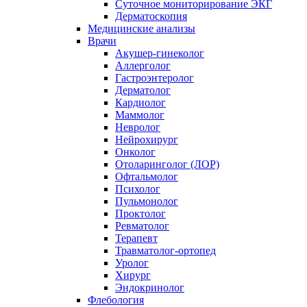
Суточное мониторирование ЭКГ
Дерматоскопия
Медицинские анализы
Врачи
Акушер-гинеколог
Аллерголог
Гастроэнтеролог
Дерматолог
Кардиолог
Маммолог
Невролог
Нейрохирург
Онколог
Отоларинголог (ЛОР)
Офтальмолог
Психолог
Пульмонолог
Проктолог
Ревматолог
Терапевт
Травматолог-ортопед
Уролог
Хирург
Эндокринолог
Флебология