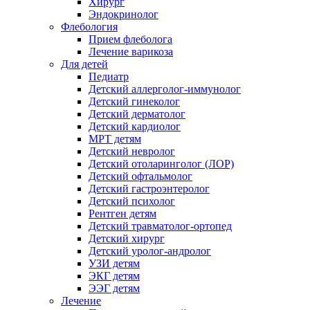
Хирург
Эндокринолог
Флебология
Прием флеболога
Лечение варикоза
Для детей
Педиатр
Детский аллерголог-иммунолог
Детский гинеколог
Детский дерматолог
Детский кардиолог
МРТ детям
Детский невролог
Детский отоларинголог (ЛОР)
Детский офтальмолог
Детский гастроэнтеролог
Детский психолог
Рентген детям
Детский травматолог-ортопед
Детский хирург
Детский уролог-андролог
УЗИ детям
ЭКГ детям
ЭЭГ детям
Лечение