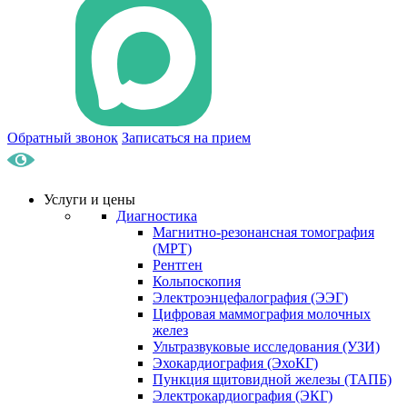
Обратный звонок
Записаться на прием
Услуги и цены
Диагностика
Магнитно-резонансная томография
(МРТ)
Рентген
Кольпоскопия
Электроэнцефалография (ЭЭГ)
Цифровая маммография молочных
желез
Ультразвуковые исследования (УЗИ)
Эхокардиография (ЭхоКГ)
Пункция щитовидной железы (ТАПБ)
Электрокардиография (ЭКГ)