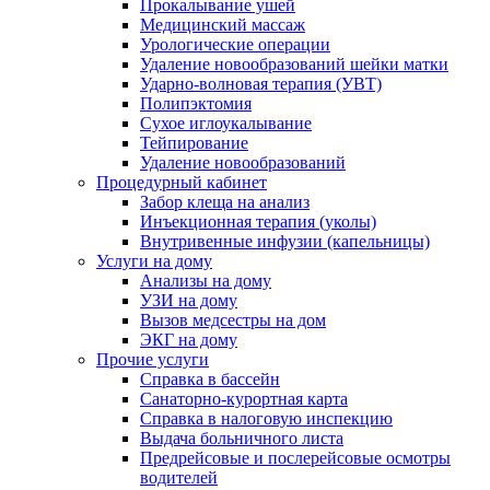
Прокалывание ушей
Медицинский массаж
Урологические операции
Удаление новообразований шейки матки
Ударно-волновая терапия (УВТ)
Полипэктомия
Сухое иглоукалывание
Тейпирование
Удаление новообразований
Процедурный кабинет
Забор клеща на анализ
Инъекционная терапия (уколы)
Внутривенные инфузии (капельницы)
Услуги на дому
Анализы на дому
УЗИ на дому
Вызов медсестры на дом
ЭКГ на дому
Прочие услуги
Справка в бассейн
Санаторно-курортная карта
Справка в налоговую инспекцию
Выдача больничного листа
Предрейсовые и послерейсовые осмотры
водителей