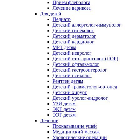
Прием флеболога
Лечение варикоза
Для детей
Педиатр
Детский аллерголог-иммунолог
Детский гинеколог
Детский дерматолог
Детский кардиолог
МРТ детям
Детский невролог
Детский отоларинголог (ЛОР)
Детский офтальмолог
Детский гастроэнтеролог
Детский психолог
Рентген детям
Детский травматолог-ортопед
Детский хирург
Детский уролог-андролог
УЗИ детям
ЭКГ детям
ЭЭГ детям
Лечение
Прокалывание ушей
Медицинский массаж
Урологические операции