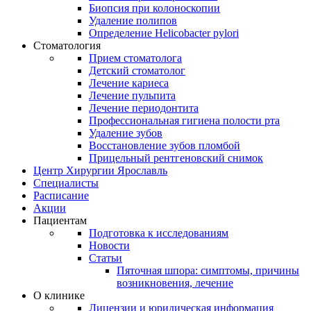
Биопсия при колоноскопии
Удаление полипов
Определение Helicobacter pylori
Стоматология
Прием стоматолога
Детский стоматолог
Лечение кариеса
Лечение пульпита
Лечение периодонтита
Профессиональная гигиена полости рта
Удаление зубов
Восстановление зубов пломбой
Прицельный рентгеновский снимок
Центр Хирургии Ярославль
Специалисты
Расписание
Акции
Пациентам
Подготовка к исследованиям
Новости
Статьи
Пяточная шпора: симптомы, причины
возникновения, лечение
О клинике
Лицензии и юридическая информация