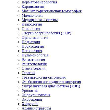
Дерматовенерология
Кардиология
Магнитно-резонансная томография
Маммология
Медицинские сестры
Неврология
Онкология
Оториноларингология (ЛОР)
Офтальмология
Педиатрия
Проктология
Психиатрия
Пульмонология
Ревматология
Рентгенология
Стоматология
Терапия
Травматология-ортопедия
Флебология и сосудистая хирургия
Ультразвуковая диагностика (УЗИ)
Урология
Эндокринология
Эндоскопия
Хирургия
Администраторы