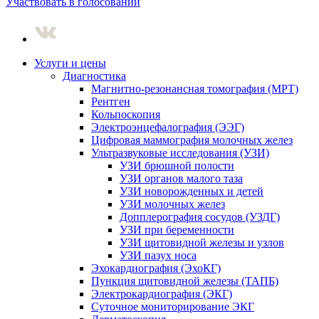
Участвовать в голосовании
Услуги и цены
Диагностика
Магнитно-резонансная томография (МРТ)
Рентген
Кольпоскопия
Электроэнцефалография (ЭЭГ)
Цифровая маммография молочных желез
Ультразвуковые исследования (УЗИ)
УЗИ брюшной полости
УЗИ органов малого таза
УЗИ новорожденных и детей
УЗИ молочных желез
Допплерография сосудов (УЗДГ)
УЗИ при беременности
УЗИ щитовидной железы и узлов
УЗИ пазух носа
Эхокардиография (ЭхоКГ)
Пункция щитовидной железы (ТАПБ)
Электрокардиография (ЭКГ)
Суточное мониторирование ЭКГ