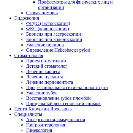
Профосмотры для физических лиц и
организаций
Скорая помощь
Эндоскопия
ФГДС (гастроскопия)
ФКС (колоноскопия)
Биопсия при гастроскопии
Биопсия при колоноскопии
Удаление полипов
Определение Helicobacter pylori
Стоматология
Прием стоматолога
Детский стоматолог
Лечение кариеса
Лечение пульпита
Лечение периодонтита
Профессиональная гигиена полости рта
Удаление зубов
Восстановление зубов пломбой
Прицельный рентгеновский снимок
Центр Хирургии Ярославль
Специалисты
Аллергология, иммунология
Гастроэнтерология
Гинекология