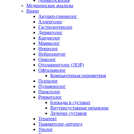
Дерматоскопия
Медицинские анализы
Врачи
Акушер-гинеколог
Аллерголог
Гастроэнтеролог
Дерматолог
Кардиолог
Маммолог
Невролог
Нейрохирург
Онколог
Отоларинголог (ЛОР)
Офтальмолог
Компьютерная периметрия
Психолог
Пульмонолог
Проктолог
Ревматолог
Блокады в суставах
Внутрисуставные инъекции
Лечение суставов
Терапевт
Травматолог-ортопед
Уролог