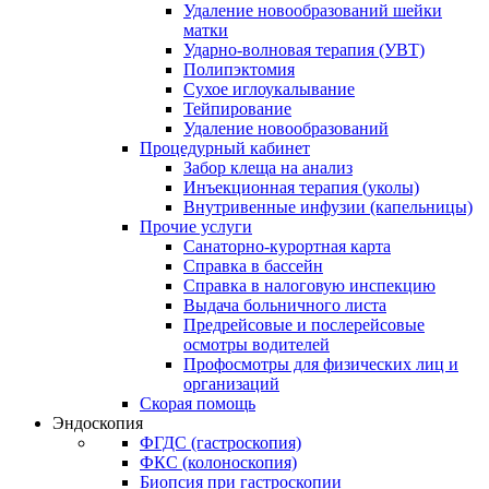
Удаление новообразований шейки
матки
Ударно-волновая терапия (УВТ)
Полипэктомия
Сухое иглоукалывание
Тейпирование
Удаление новообразований
Процедурный кабинет
Забор клеща на анализ
Инъекционная терапия (уколы)
Внутривенные инфузии (капельницы)
Прочие услуги
Санаторно-курортная карта
Справка в бассейн
Справка в налоговую инспекцию
Выдача больничного листа
Предрейсовые и послерейсовые
осмотры водителей
Профосмотры для физических лиц и
организаций
Скорая помощь
Эндоскопия
ФГДС (гастроскопия)
ФКС (колоноскопия)
Биопсия при гастроскопии