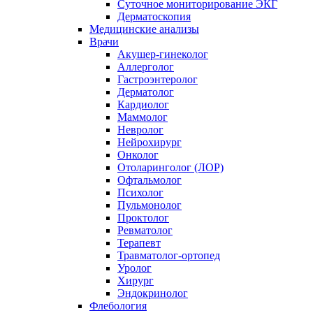
Суточное мониторирование ЭКГ
Дерматоскопия
Медицинские анализы
Врачи
Акушер-гинеколог
Аллерголог
Гастроэнтеролог
Дерматолог
Кардиолог
Маммолог
Невролог
Нейрохирург
Онколог
Отоларинголог (ЛОР)
Офтальмолог
Психолог
Пульмонолог
Проктолог
Ревматолог
Терапевт
Травматолог-ортопед
Уролог
Хирург
Эндокринолог
Флебология