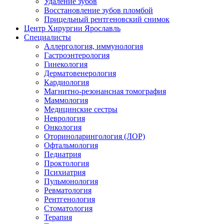
Удаление зубов
Восстановление зубов пломбой
Прицельный рентгеновский снимок
Центр Хирургии Ярославль
Специалисты
Аллергология, иммунология
Гастроэнтерология
Гинекология
Дерматовенерология
Кардиология
Магнитно-резонансная томография
Маммология
Медицинские сестры
Неврология
Онкология
Оториноларингология (ЛОР)
Офтальмология
Педиатрия
Проктология
Психиатрия
Пульмонология
Ревматология
Рентгенология
Стоматология
Терапия