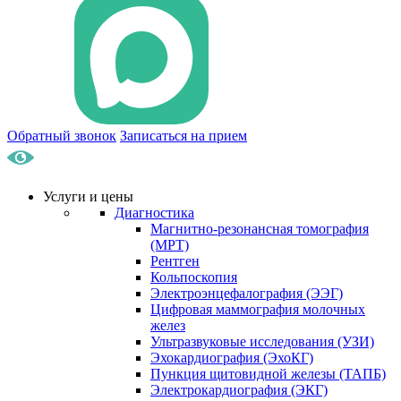
Обратный звонок
Записаться на прием
Услуги и цены
Диагностика
Магнитно-резонансная томография
(МРТ)
Рентген
Кольпоскопия
Электроэнцефалография (ЭЭГ)
Цифровая маммография молочных
желез
Ультразвуковые исследования (УЗИ)
Эхокардиография (ЭхоКГ)
Пункция щитовидной железы (ТАПБ)
Электрокардиография (ЭКГ)