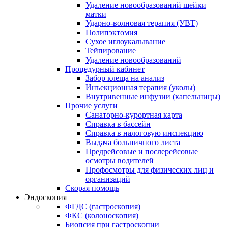
Удаление новообразований шейки
матки
Ударно-волновая терапия (УВТ)
Полипэктомия
Сухое иглоукалывание
Тейпирование
Удаление новообразований
Процедурный кабинет
Забор клеща на анализ
Инъекционная терапия (уколы)
Внутривенные инфузии (капельницы)
Прочие услуги
Санаторно-курортная карта
Справка в бассейн
Справка в налоговую инспекцию
Выдача больничного листа
Предрейсовые и послерейсовые
осмотры водителей
Профосмотры для физических лиц и
организаций
Скорая помощь
Эндоскопия
ФГДС (гастроскопия)
ФКС (колоноскопия)
Биопсия при гастроскопии