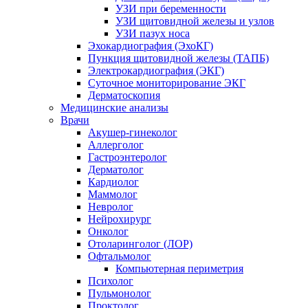
УЗИ при беременности
УЗИ щитовидной железы и узлов
УЗИ пазух носа
Эхокардиография (ЭхоКГ)
Пункция щитовидной железы (ТАПБ)
Электрокардиография (ЭКГ)
Суточное мониторирование ЭКГ
Дерматоскопия
Медицинские анализы
Врачи
Акушер-гинеколог
Аллерголог
Гастроэнтеролог
Дерматолог
Кардиолог
Маммолог
Невролог
Нейрохирург
Онколог
Отоларинголог (ЛОР)
Офтальмолог
Компьютерная периметрия
Психолог
Пульмонолог
Проктолог