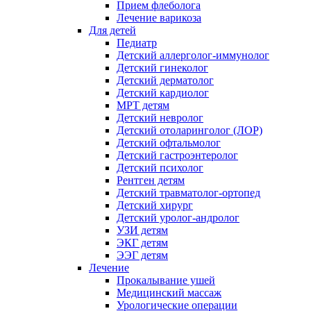
Прием флеболога
Лечение варикоза
Для детей
Педиатр
Детский аллерголог-иммунолог
Детский гинеколог
Детский дерматолог
Детский кардиолог
МРТ детям
Детский невролог
Детский отоларинголог (ЛОР)
Детский офтальмолог
Детский гастроэнтеролог
Детский психолог
Рентген детям
Детский травматолог-ортопед
Детский хирург
Детский уролог-андролог
УЗИ детям
ЭКГ детям
ЭЭГ детям
Лечение
Прокалывание ушей
Медицинский массаж
Урологические операции