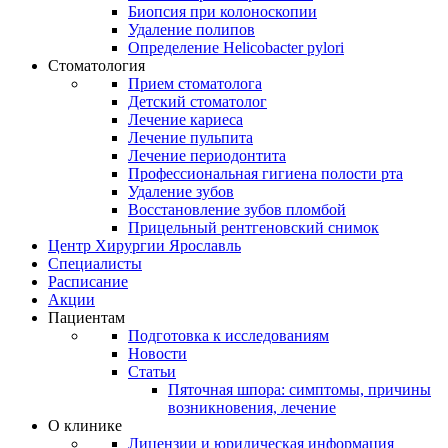
Биопсия при колоноскопии
Удаление полипов
Определение Helicobacter pylori
Стоматология
Прием стоматолога
Детский стоматолог
Лечение кариеса
Лечение пульпита
Лечение периодонтита
Профессиональная гигиена полости рта
Удаление зубов
Восстановление зубов пломбой
Прицельный рентгеновский снимок
Центр Хирургии Ярославль
Специалисты
Расписание
Акции
Пациентам
Подготовка к исследованиям
Новости
Статьи
Пяточная шпора: симптомы, причины
возникновения, лечение
О клинике
Лицензии и юридическая информация