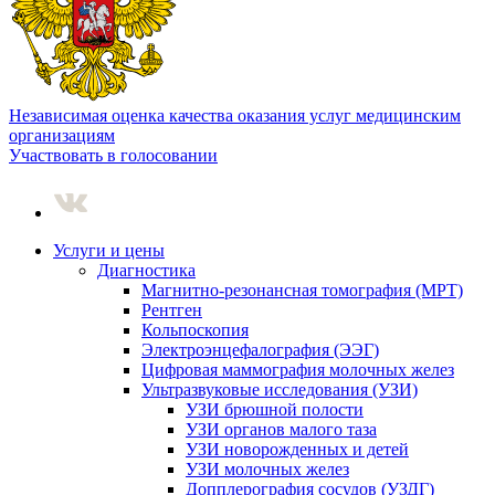
Независимая оценка качества оказания услуг медицинским
организациям
Участвовать в голосовании
Услуги и цены
Диагностика
Магнитно-резонансная томография (МРТ)
Рентген
Кольпоскопия
Электроэнцефалография (ЭЭГ)
Цифровая маммография молочных желез
Ультразвуковые исследования (УЗИ)
УЗИ брюшной полости
УЗИ органов малого таза
УЗИ новорожденных и детей
УЗИ молочных желез
Допплерография сосудов (УЗДГ)