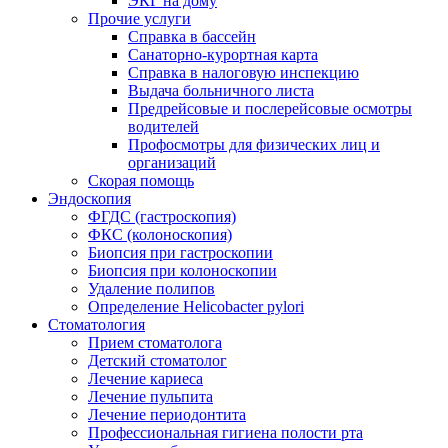
ЭКГ на дому
Прочие услуги
Справка в бассейн
Санаторно-курортная карта
Справка в налоговую инспекцию
Выдача больничного листа
Предрейсовые и послерейсовые осмотры
водителей
Профосмотры для физических лиц и
организаций
Скорая помощь
Эндоскопия
ФГДС (гастроскопия)
ФКС (колоноскопия)
Биопсия при гастроскопии
Биопсия при колоноскопии
Удаление полипов
Определение Helicobacter pylori
Стоматология
Прием стоматолога
Детский стоматолог
Лечение кариеса
Лечение пульпита
Лечение периодонтита
Профессиональная гигиена полости рта