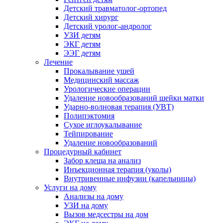
Детский травматолог-ортопед
Детский хирург
Детский уролог-андролог
УЗИ детям
ЭКГ детям
ЭЭГ детям
Лечение
Прокалывание ушей
Медицинский массаж
Урологические операции
Удаление новообразований шейки матки
Ударно-волновая терапия (УВТ)
Полипэктомия
Сухое иглоукалывание
Тейпирование
Удаление новообразований
Процедурный кабинет
Забор клеща на анализ
Инъекционная терапия (уколы)
Внутривенные инфузии (капельницы)
Услуги на дому
Анализы на дому
УЗИ на дому
Вызов медсестры на дом