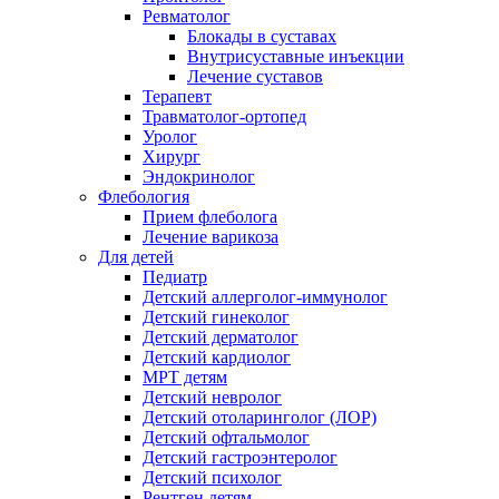
Ревматолог
Блокады в суставах
Внутрисуставные инъекции
Лечение суставов
Терапевт
Травматолог-ортопед
Уролог
Хирург
Эндокринолог
Флебология
Прием флеболога
Лечение варикоза
Для детей
Педиатр
Детский аллерголог-иммунолог
Детский гинеколог
Детский дерматолог
Детский кардиолог
МРТ детям
Детский невролог
Детский отоларинголог (ЛОР)
Детский офтальмолог
Детский гастроэнтеролог
Детский психолог
Рентген детям