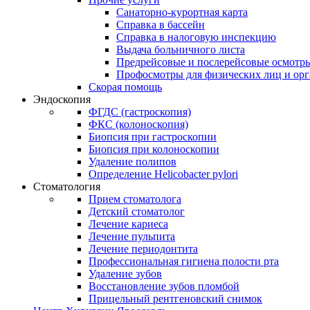
Санаторно-курортная карта
Справка в бассейн
Справка в налоговую инспекцию
Выдача больничного листа
Предрейсовые и послерейсовые осмотр
Профосмотры для физических лиц и ор
Скорая помощь
Эндоскопия
ФГДС (гастроскопия)
ФКС (колоноскопия)
Биопсия при гастроскопии
Биопсия при колоноскопии
Удаление полипов
Определение Helicobacter pylori
Стоматология
Прием стоматолога
Детский стоматолог
Лечение кариеса
Лечение пульпита
Лечение периодонтита
Профессиональная гигиена полости рта
Удаление зубов
Восстановление зубов пломбой
Прицельный рентгеновский снимок