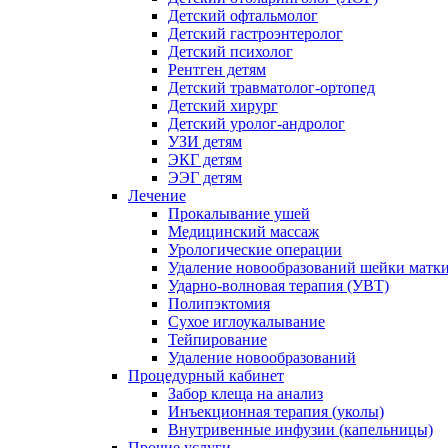
Детский офтальмолог
Детский гастроэнтеролог
Детский психолог
Рентген детям
Детский травматолог-ортопед
Детский хирург
Детский уролог-андролог
УЗИ детям
ЭКГ детям
ЭЭГ детям
Лечение
Прокалывание ушей
Медицинский массаж
Урологические операции
Удаление новообразований шейки матк
Ударно-волновая терапия (УВТ)
Полипэктомия
Сухое иглоукалывание
Тейпирование
Удаление новообразований
Процедурный кабинет
Забор клеща на анализ
Инъекционная терапия (уколы)
Внутривенные инфузии (капельницы)
Прочие услуги