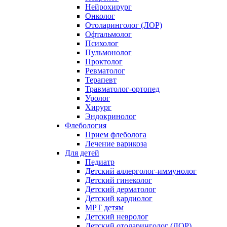
Нейрохирург
Онколог
Отоларинголог (ЛОР)
Офтальмолог
Психолог
Пульмонолог
Проктолог
Ревматолог
Терапевт
Травматолог-ортопед
Уролог
Хирург
Эндокринолог
Флебология
Прием флеболога
Лечение варикоза
Для детей
Педиатр
Детский аллерголог-иммунолог
Детский гинеколог
Детский дерматолог
Детский кардиолог
МРТ детям
Детский невролог
Детский отоларинголог (ЛОР)