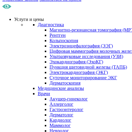
Услуги и цены
Диагностика
Магнитно-резонансная томография (МР
Рентген
Кольпоскопия
Электроэнцефалография (ЭЭГ)
Цифровая маммография молочных желе
Ультразвуковые исследования (УЗИ)
Эхокардиография (ЭхоКГ)
Пункция щитовидной железы (ТАПБ)
Электрокардиография (ЭКГ)
Суточное мониторирование ЭКГ
Дерматоскопия
Медицинские анализы
Врачи
Акушер-гинеколог
Аллерголог
Гастроэнтеролог
Дерматолог
Кардиолог
Маммолог
Невролог