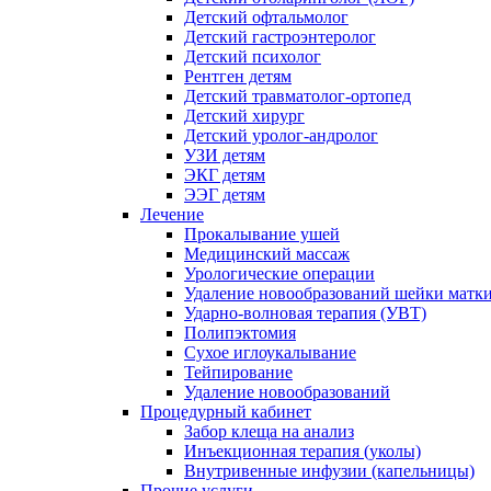
Детский офтальмолог
Детский гастроэнтеролог
Детский психолог
Рентген детям
Детский травматолог-ортопед
Детский хирург
Детский уролог-андролог
УЗИ детям
ЭКГ детям
ЭЭГ детям
Лечение
Прокалывание ушей
Медицинский массаж
Урологические операции
Удаление новообразований шейки матк
Ударно-волновая терапия (УВТ)
Полипэктомия
Сухое иглоукалывание
Тейпирование
Удаление новообразований
Процедурный кабинет
Забор клеща на анализ
Инъекционная терапия (уколы)
Внутривенные инфузии (капельницы)
Прочие услуги