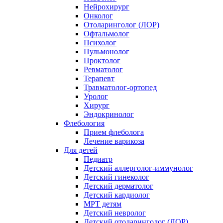
Нейрохирург
Онколог
Отоларинголог (ЛОР)
Офтальмолог
Психолог
Пульмонолог
Проктолог
Ревматолог
Терапевт
Травматолог-ортопед
Уролог
Хирург
Эндокринолог
Флебология
Прием флеболога
Лечение варикоза
Для детей
Педиатр
Детский аллерголог-иммунолог
Детский гинеколог
Детский дерматолог
Детский кардиолог
МРТ детям
Детский невролог
Детский отоларинголог (ЛОР)