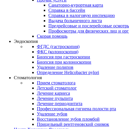
Санаторно-курортная карта
Справка в бассейн
Справка в налоговую инспекцию
Выдача больничного листа
Предрейсовые и послерейсовые осмотр
Профосмотры для физических лиц и ор
Скорая помощь
Эндоскопия
ФГДС (гастроскопия)
ФКС (колоноскопия)
Биопсия при гастроскопии
Биопсия при колоноскопии
Удаление полипов
Определение Helicobacter pylori
Стоматология
Прием стоматолога
Детский стоматолог
Лечение кариеса
Лечение пульпита
Лечение периодонтита
Профессиональная гигиена полости рта
Удаление зубов
Восстановление зубов пломбой
Прицельный рентгеновский снимок