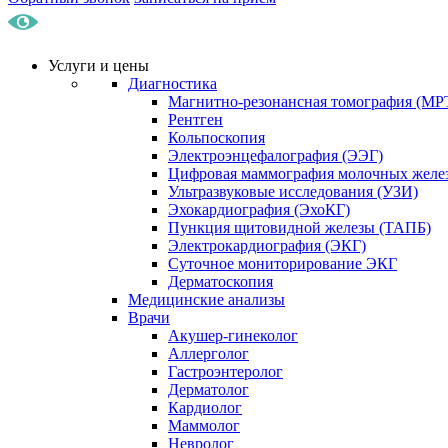
Услуги и цены
Диагностика
Магнитно-резонансная томография (МР
Рентген
Кольпоскопия
Электроэнцефалография (ЭЭГ)
Цифровая маммография молочных желе
Ультразвуковые исследования (УЗИ)
Эхокардиография (ЭхоКГ)
Пункция щитовидной железы (ТАПБ)
Электрокардиография (ЭКГ)
Суточное мониторирование ЭКГ
Дерматоскопия
Медицинские анализы
Врачи
Акушер-гинеколог
Аллерголог
Гастроэнтеролог
Дерматолог
Кардиолог
Маммолог
Невролог