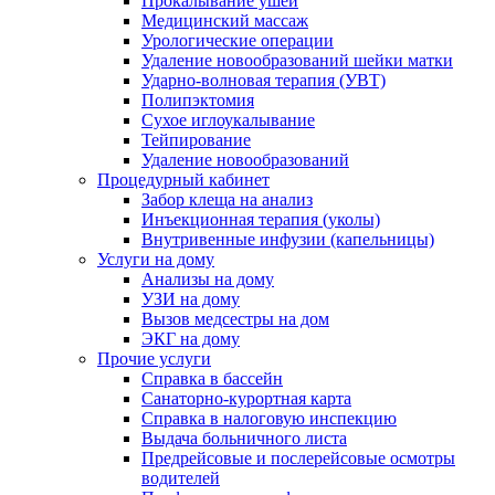
Прокалывание ушей
Медицинский массаж
Урологические операции
Удаление новообразований шейки матки
Ударно-волновая терапия (УВТ)
Полипэктомия
Сухое иглоукалывание
Тейпирование
Удаление новообразований
Процедурный кабинет
Забор клеща на анализ
Инъекционная терапия (уколы)
Внутривенные инфузии (капельницы)
Услуги на дому
Анализы на дому
УЗИ на дому
Вызов медсестры на дом
ЭКГ на дому
Прочие услуги
Справка в бассейн
Санаторно-курортная карта
Справка в налоговую инспекцию
Выдача больничного листа
Предрейсовые и послерейсовые осмотры
водителей