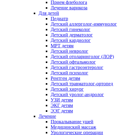
Прием флеболога
Лечение варикоза
Для детей
Педиатр
Детский аллерголог-иммунолог
Детский гинеколог
Детский дерматолог
Детский кардиолог
МРТ детям
Детский невролог
Детский отоларинголог (ЛОР)
Детский офтальмолог
Детский гастроэнтеролог
Детский психолог
Рентген детям
Детский травматолог-ортопед
Детский хирург
Детский уролог-андролог
УЗИ детям
ЭКГ детям
ЭЭГ детям
Лечение
Прокалывание ушей
Медицинский массаж
Урологические операции