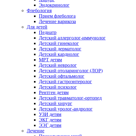
Эндокринолог
Флебология
Прием флеболога
Лечение варикоза
Для детей
Педиатр
Детский аллерголог-иммунолог
Детский гинеколог
Детский дерматолог
Детский кардиолог
МРТ детям
Детский невролог
Детский отоларинголог (ЛОР)
Детский офтальмолог
Детский гастроэнтеролог
Детский психолог
Рентген детям
Детский травматолог-ортопед
Детский хирург
Детский уролог-андролог
УЗИ детям
ЭКГ детям
ЭЭГ детям
Лечение