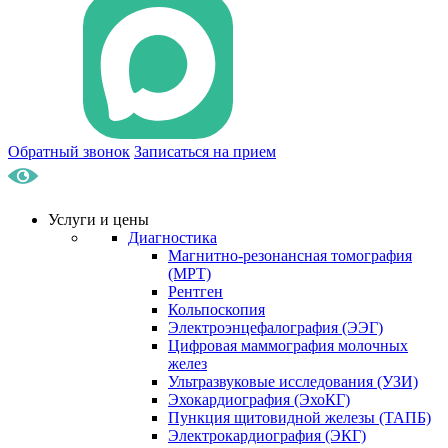
Обратный звонок
Записаться на прием
Услуги и цены
Диагностика
Магнитно-резонансная томография
(МРТ)
Рентген
Кольпоскопия
Электроэнцефалография (ЭЭГ)
Цифровая маммография молочных
желез
Ультразвуковые исследования (УЗИ)
Эхокардиография (ЭхоКГ)
Пункция щитовидной железы (ТАПБ)
Электрокардиография (ЭКГ)