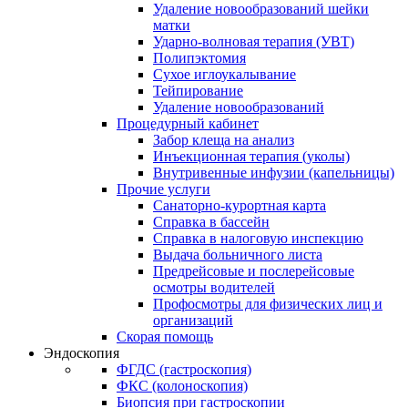
Удаление новообразований шейки
матки
Ударно-волновая терапия (УВТ)
Полипэктомия
Сухое иглоукалывание
Тейпирование
Удаление новообразований
Процедурный кабинет
Забор клеща на анализ
Инъекционная терапия (уколы)
Внутривенные инфузии (капельницы)
Прочие услуги
Санаторно-курортная карта
Справка в бассейн
Справка в налоговую инспекцию
Выдача больничного листа
Предрейсовые и послерейсовые
осмотры водителей
Профосмотры для физических лиц и
организаций
Скорая помощь
Эндоскопия
ФГДС (гастроскопия)
ФКС (колоноскопия)
Биопсия при гастроскопии