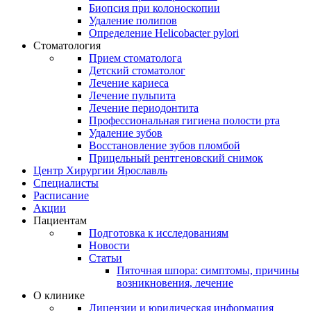
Биопсия при колоноскопии
Удаление полипов
Определение Helicobacter pylori
Стоматология
Прием стоматолога
Детский стоматолог
Лечение кариеса
Лечение пульпита
Лечение периодонтита
Профессиональная гигиена полости рта
Удаление зубов
Восстановление зубов пломбой
Прицельный рентгеновский снимок
Центр Хирургии Ярославль
Специалисты
Расписание
Акции
Пациентам
Подготовка к исследованиям
Новости
Статьи
Пяточная шпора: симптомы, причины
возникновения, лечение
О клинике
Лицензии и юридическая информация