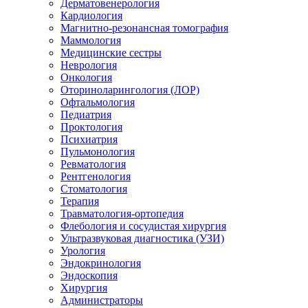
Дерматовенерология
Кардиология
Магнитно-резонансная томография
Маммология
Медицинские сестры
Неврология
Онкология
Оториноларингология (ЛОР)
Офтальмология
Педиатрия
Проктология
Психиатрия
Пульмонология
Ревматология
Рентгенология
Стоматология
Терапия
Травматология-ортопедия
Флебология и сосудистая хирургия
Ультразвуковая диагностика (УЗИ)
Урология
Эндокринология
Эндоскопия
Хирургия
Администраторы