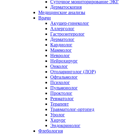
Суточное мониторирование ЭКГ
Дерматоскопия
Медицинские анализы
Врачи
Акушер-гинеколог
Аллерголог
Гастроэнтеролог
Дерматолог
Кардиолог
Маммолог
Невролог
Нейрохирург
Онколог
Отоларинголог (ЛОР)
Офтальмолог
Психолог
Пульмонолог
Проктолог
Ревматолог
Терапевт
Травматолог-ортопед
Уролог
Хирург
Эндокринолог
Флебология