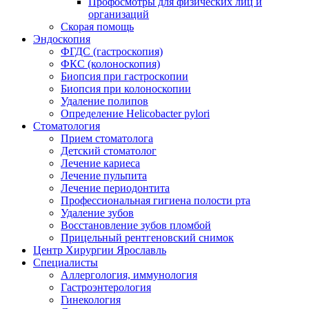
Профосмотры для физических лиц и
организаций
Скорая помощь
Эндоскопия
ФГДС (гастроскопия)
ФКС (колоноскопия)
Биопсия при гастроскопии
Биопсия при колоноскопии
Удаление полипов
Определение Helicobacter pylori
Стоматология
Прием стоматолога
Детский стоматолог
Лечение кариеса
Лечение пульпита
Лечение периодонтита
Профессиональная гигиена полости рта
Удаление зубов
Восстановление зубов пломбой
Прицельный рентгеновский снимок
Центр Хирургии Ярославль
Специалисты
Аллергология, иммунология
Гастроэнтерология
Гинекология