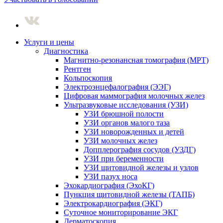
Услуги и цены
Диагностика
Магнитно-резонансная томография (МРТ)
Рентген
Кольпоскопия
Электроэнцефалография (ЭЭГ)
Цифровая маммография молочных желез
Ультразвуковые исследования (УЗИ)
УЗИ брюшной полости
УЗИ органов малого таза
УЗИ новорожденных и детей
УЗИ молочных желез
Допплерография сосудов (УЗДГ)
УЗИ при беременности
УЗИ щитовидной железы и узлов
УЗИ пазух носа
Эхокардиография (ЭхоКГ)
Пункция щитовидной железы (ТАПБ)
Электрокардиография (ЭКГ)
Суточное мониторирование ЭКГ
Дерматоскопия