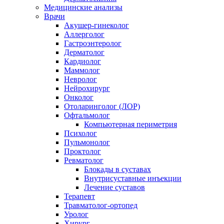
Медицинские анализы
Врачи
Акушер-гинеколог
Аллерголог
Гастроэнтеролог
Дерматолог
Кардиолог
Маммолог
Невролог
Нейрохирург
Онколог
Отоларинголог (ЛОР)
Офтальмолог
Компьютерная периметрия
Психолог
Пульмонолог
Проктолог
Ревматолог
Блокады в суставах
Внутрисуставные инъекции
Лечение суставов
Терапевт
Травматолог-ортопед
Уролог
Хирург