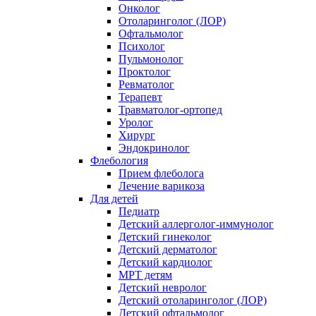
Онколог
Отоларинголог (ЛОР)
Офтальмолог
Психолог
Пульмонолог
Проктолог
Ревматолог
Терапевт
Травматолог-ортопед
Уролог
Хирург
Эндокринолог
Флебология
Прием флеболога
Лечение варикоза
Для детей
Педиатр
Детский аллерголог-иммунолог
Детский гинеколог
Детский дерматолог
Детский кардиолог
МРТ детям
Детский невролог
Детский отоларинголог (ЛОР)
Детский офтальмолог