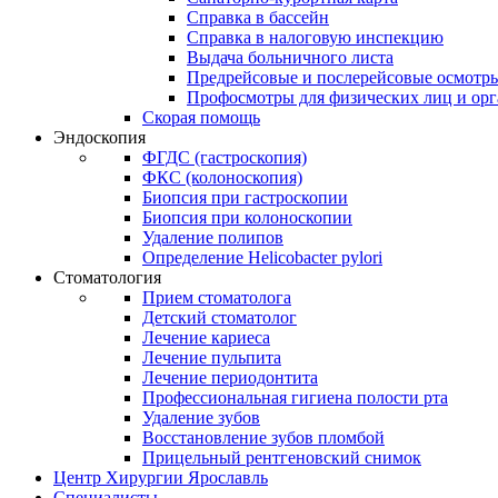
Справка в бассейн
Справка в налоговую инспекцию
Выдача больничного листа
Предрейсовые и послерейсовые осмотр
Профосмотры для физических лиц и ор
Скорая помощь
Эндоскопия
ФГДС (гастроскопия)
ФКС (колоноскопия)
Биопсия при гастроскопии
Биопсия при колоноскопии
Удаление полипов
Определение Helicobacter pylori
Стоматология
Прием стоматолога
Детский стоматолог
Лечение кариеса
Лечение пульпита
Лечение периодонтита
Профессиональная гигиена полости рта
Удаление зубов
Восстановление зубов пломбой
Прицельный рентгеновский снимок
Центр Хирургии Ярославль
Специалисты