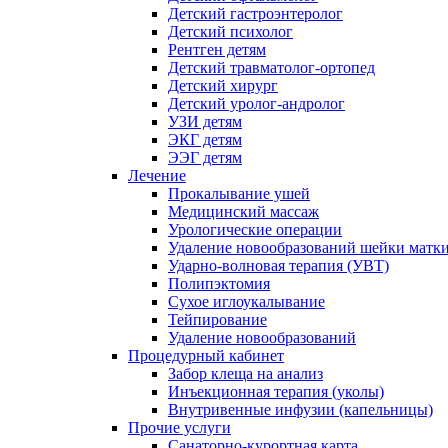
Детский гастроэнтеролог
Детский психолог
Рентген детям
Детский травматолог-ортопед
Детский хирург
Детский уролог-андролог
УЗИ детям
ЭКГ детям
ЭЭГ детям
Лечение
Прокалывание ушей
Медицинский массаж
Урологические операции
Удаление новообразований шейки матк
Ударно-волновая терапия (УВТ)
Полипэктомия
Сухое иглоукалывание
Тейпирование
Удаление новообразований
Процедурный кабинет
Забор клеща на анализ
Инъекционная терапия (уколы)
Внутривенные инфузии (капельницы)
Прочие услуги
Санаторно-курортная карта