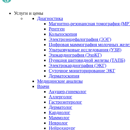
Услуги и цены
Диагностика
Магнитно-резонансная томография (МР
Рентген
Кольпоскопия
Электроэнцефалография (ЭЭГ)
Цифровая маммография молочных желе
Ультразвуковые исследования (УЗИ)
Эхокардиография (ЭхоКГ)
Пункция щитовидной железы (ТАПБ)
Электрокардиография (ЭКГ)
Суточное мониторирование ЭКГ
Дерматоскопия
Медицинские анализы
Врачи
Акушер-гинеколог
Аллерголог
Гастроэнтеролог
Дерматолог
Кардиолог
Маммолог
Невролог
Нейрохирург