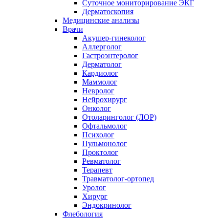
Суточное мониторирование ЭКГ
Дерматоскопия
Медицинские анализы
Врачи
Акушер-гинеколог
Аллерголог
Гастроэнтеролог
Дерматолог
Кардиолог
Маммолог
Невролог
Нейрохирург
Онколог
Отоларинголог (ЛОР)
Офтальмолог
Психолог
Пульмонолог
Проктолог
Ревматолог
Терапевт
Травматолог-ортопед
Уролог
Хирург
Эндокринолог
Флебология