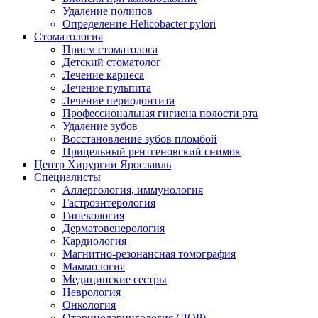
Удаление полипов
Определение Helicobacter pylori
Стоматология
Прием стоматолога
Детский стоматолог
Лечение кариеса
Лечение пульпита
Лечение периодонтита
Профессиональная гигиена полости рта
Удаление зубов
Восстановление зубов пломбой
Прицельный рентгеновский снимок
Центр Хирургии Ярославль
Специалисты
Аллергология, иммунология
Гастроэнтерология
Гинекология
Дерматовенерология
Кардиология
Магнитно-резонансная томография
Маммология
Медицинские сестры
Неврология
Онкология
Оториноларингология (ЛОР)