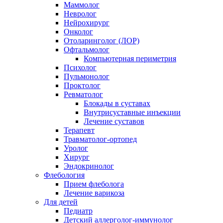
Маммолог
Невролог
Нейрохирург
Онколог
Отоларинголог (ЛОР)
Офтальмолог
Компьютерная периметрия
Психолог
Пульмонолог
Проктолог
Ревматолог
Блокады в суставах
Внутрисуставные инъекции
Лечение суставов
Терапевт
Травматолог-ортопед
Уролог
Хирург
Эндокринолог
Флебология
Прием флеболога
Лечение варикоза
Для детей
Педиатр
Детский аллерголог-иммунолог