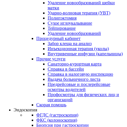
Удаление новообразований шейки
матки
Ударно-волновая терапия (УВТ)
Полипэктомия
Сухое иглоукалывание
Тейпирование
Удаление новообразований
Процедурный кабинет
Забор клеща на анализ
Инъекционная терапия (уколы)
Внутривенные инфузии (капельницы)
Прочие услуги
Санаторно-курортная карта
Справка в бассейн
Справка в налоговую инспекцию
Выдача больничного листа
Предрейсовые и послерейсовые
осмотры водителей
Профосмотры для физических лиц и
организаций
Скорая помощь
Эндоскопия
ФГДС (гастроскопия)
ФКС (колоноскопия)
Биопсия при гастроскопии