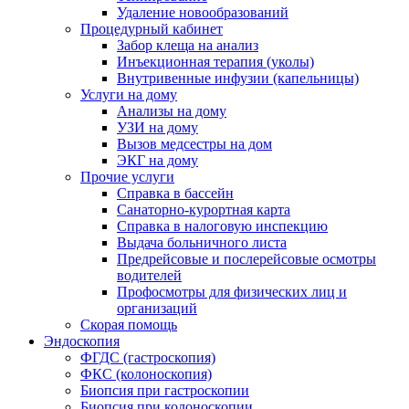
Удаление новообразований
Процедурный кабинет
Забор клеща на анализ
Инъекционная терапия (уколы)
Внутривенные инфузии (капельницы)
Услуги на дому
Анализы на дому
УЗИ на дому
Вызов медсестры на дом
ЭКГ на дому
Прочие услуги
Справка в бассейн
Санаторно-курортная карта
Справка в налоговую инспекцию
Выдача больничного листа
Предрейсовые и послерейсовые осмотры
водителей
Профосмотры для физических лиц и
организаций
Скорая помощь
Эндоскопия
ФГДС (гастроскопия)
ФКС (колоноскопия)
Биопсия при гастроскопии
Биопсия при колоноскопии