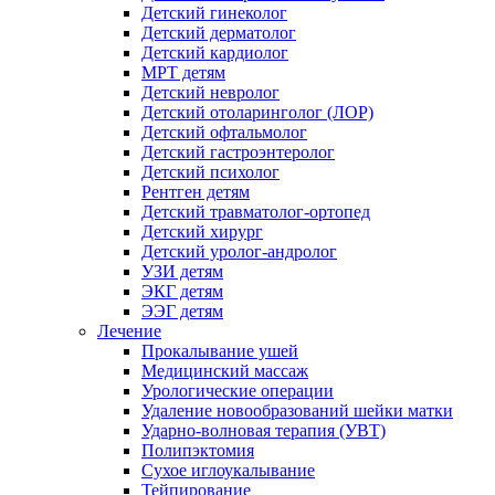
Детский гинеколог
Детский дерматолог
Детский кардиолог
МРТ детям
Детский невролог
Детский отоларинголог (ЛОР)
Детский офтальмолог
Детский гастроэнтеролог
Детский психолог
Рентген детям
Детский травматолог-ортопед
Детский хирург
Детский уролог-андролог
УЗИ детям
ЭКГ детям
ЭЭГ детям
Лечение
Прокалывание ушей
Медицинский массаж
Урологические операции
Удаление новообразований шейки матки
Ударно-волновая терапия (УВТ)
Полипэктомия
Сухое иглоукалывание
Тейпирование