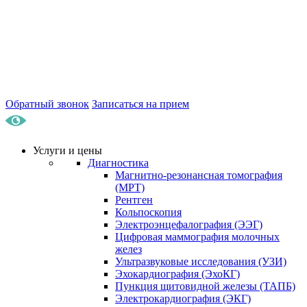
Обратный звонок
Записаться на прием
Услуги и цены
Диагностика
Магнитно-резонансная томография
(МРТ)
Рентген
Кольпоскопия
Электроэнцефалография (ЭЭГ)
Цифровая маммография молочных
желез
Ультразвуковые исследования (УЗИ)
Эхокардиография (ЭхоКГ)
Пункция щитовидной железы (ТАПБ)
Электрокардиография (ЭКГ)