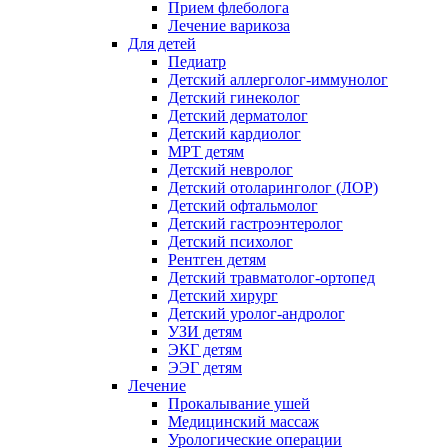
Прием флеболога
Лечение варикоза
Для детей
Педиатр
Детский аллерголог-иммунолог
Детский гинеколог
Детский дерматолог
Детский кардиолог
МРТ детям
Детский невролог
Детский отоларинголог (ЛОР)
Детский офтальмолог
Детский гастроэнтеролог
Детский психолог
Рентген детям
Детский травматолог-ортопед
Детский хирург
Детский уролог-андролог
УЗИ детям
ЭКГ детям
ЭЭГ детям
Лечение
Прокалывание ушей
Медицинский массаж
Урологические операции