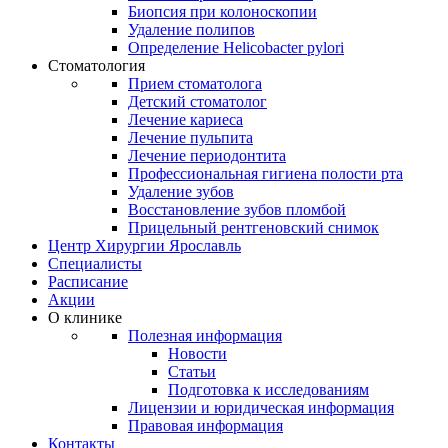
Биопсия при колоноскопии
Удаление полипов
Определение Helicobacter pylori
Стоматология
Прием стоматолога
Детский стоматолог
Лечение кариеса
Лечение пульпита
Лечение периодонтита
Профессиональная гигиена полости рта
Удаление зубов
Восстановление зубов пломбой
Прицельный рентгеновский снимок
Центр Хирургии Ярославль
Специалисты
Расписание
Акции
О клинике
Полезная информация
Новости
Статьи
Подготовка к исследованиям
Лицензии и юридическая информация
Правовая информация
Контакты