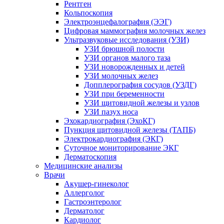
Рентген
Кольпоскопия
Электроэнцефалография (ЭЭГ)
Цифровая маммография молочных желез
Ультразвуковые исследования (УЗИ)
УЗИ брюшной полости
УЗИ органов малого таза
УЗИ новорожденных и детей
УЗИ молочных желез
Допплерография сосудов (УЗДГ)
УЗИ при беременности
УЗИ щитовидной железы и узлов
УЗИ пазух носа
Эхокардиография (ЭхоКГ)
Пункция щитовидной железы (ТАПБ)
Электрокардиография (ЭКГ)
Суточное мониторирование ЭКГ
Дерматоскопия
Медицинские анализы
Врачи
Акушер-гинеколог
Аллерголог
Гастроэнтеролог
Дерматолог
Кардиолог