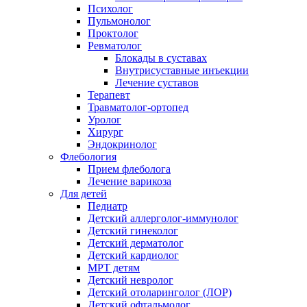
Психолог
Пульмонолог
Проктолог
Ревматолог
Блокады в суставах
Внутрисуставные инъекции
Лечение суставов
Терапевт
Травматолог-ортопед
Уролог
Хирург
Эндокринолог
Флебология
Прием флеболога
Лечение варикоза
Для детей
Педиатр
Детский аллерголог-иммунолог
Детский гинеколог
Детский дерматолог
Детский кардиолог
МРТ детям
Детский невролог
Детский отоларинголог (ЛОР)
Детский офтальмолог