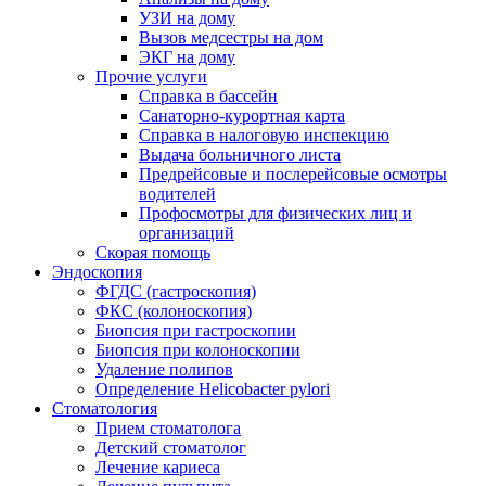
УЗИ на дому
Вызов медсестры на дом
ЭКГ на дому
Прочие услуги
Справка в бассейн
Санаторно-курортная карта
Справка в налоговую инспекцию
Выдача больничного листа
Предрейсовые и послерейсовые осмотры
водителей
Профосмотры для физических лиц и
организаций
Скорая помощь
Эндоскопия
ФГДС (гастроскопия)
ФКС (колоноскопия)
Биопсия при гастроскопии
Биопсия при колоноскопии
Удаление полипов
Определение Helicobacter pylori
Стоматология
Прием стоматолога
Детский стоматолог
Лечение кариеса