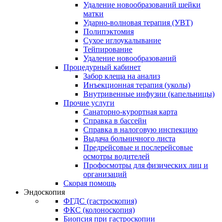
Удаление новообразований шейки
матки
Ударно-волновая терапия (УВТ)
Полипэктомия
Сухое иглоукалывание
Тейпирование
Удаление новообразований
Процедурный кабинет
Забор клеща на анализ
Инъекционная терапия (уколы)
Внутривенные инфузии (капельницы)
Прочие услуги
Санаторно-курортная карта
Справка в бассейн
Справка в налоговую инспекцию
Выдача больничного листа
Предрейсовые и послерейсовые
осмотры водителей
Профосмотры для физических лиц и
организаций
Скорая помощь
Эндоскопия
ФГДС (гастроскопия)
ФКС (колоноскопия)
Биопсия при гастроскопии