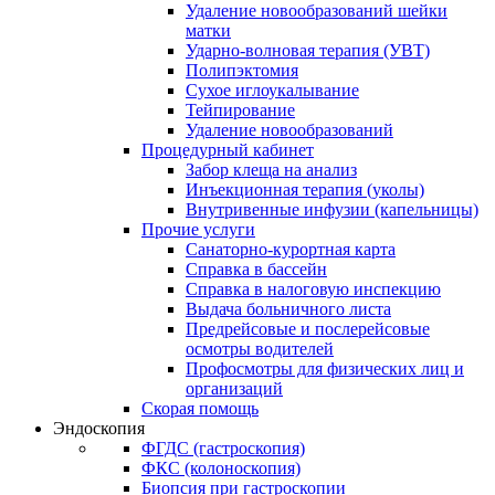
Удаление новообразований шейки
матки
Ударно-волновая терапия (УВТ)
Полипэктомия
Сухое иглоукалывание
Тейпирование
Удаление новообразований
Процедурный кабинет
Забор клеща на анализ
Инъекционная терапия (уколы)
Внутривенные инфузии (капельницы)
Прочие услуги
Санаторно-курортная карта
Справка в бассейн
Справка в налоговую инспекцию
Выдача больничного листа
Предрейсовые и послерейсовые
осмотры водителей
Профосмотры для физических лиц и
организаций
Скорая помощь
Эндоскопия
ФГДС (гастроскопия)
ФКС (колоноскопия)
Биопсия при гастроскопии