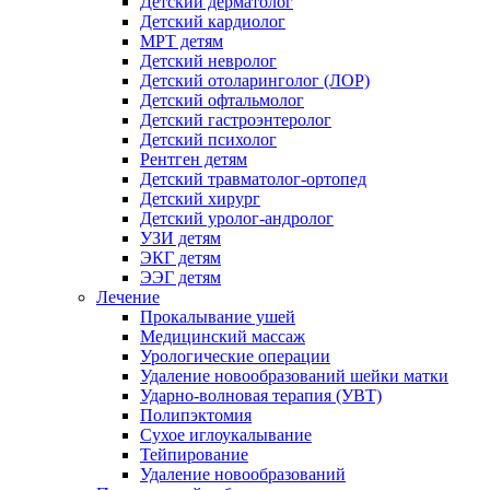
Детский дерматолог
Детский кардиолог
МРТ детям
Детский невролог
Детский отоларинголог (ЛОР)
Детский офтальмолог
Детский гастроэнтеролог
Детский психолог
Рентген детям
Детский травматолог-ортопед
Детский хирург
Детский уролог-андролог
УЗИ детям
ЭКГ детям
ЭЭГ детям
Лечение
Прокалывание ушей
Медицинский массаж
Урологические операции
Удаление новообразований шейки матки
Ударно-волновая терапия (УВТ)
Полипэктомия
Сухое иглоукалывание
Тейпирование
Удаление новообразований