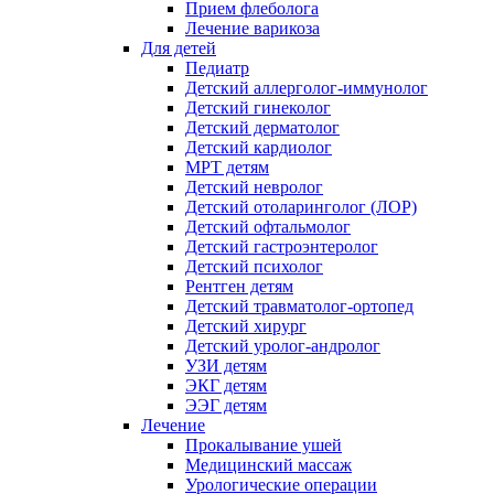
Прием флеболога
Лечение варикоза
Для детей
Педиатр
Детский аллерголог-иммунолог
Детский гинеколог
Детский дерматолог
Детский кардиолог
МРТ детям
Детский невролог
Детский отоларинголог (ЛОР)
Детский офтальмолог
Детский гастроэнтеролог
Детский психолог
Рентген детям
Детский травматолог-ортопед
Детский хирург
Детский уролог-андролог
УЗИ детям
ЭКГ детям
ЭЭГ детям
Лечение
Прокалывание ушей
Медицинский массаж
Урологические операции