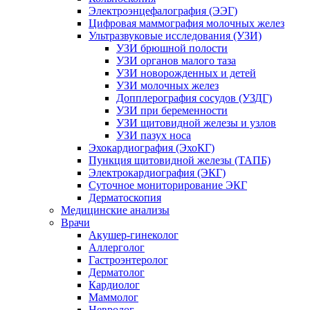
Электроэнцефалография (ЭЭГ)
Цифровая маммография молочных желез
Ультразвуковые исследования (УЗИ)
УЗИ брюшной полости
УЗИ органов малого таза
УЗИ новорожденных и детей
УЗИ молочных желез
Допплерография сосудов (УЗДГ)
УЗИ при беременности
УЗИ щитовидной железы и узлов
УЗИ пазух носа
Эхокардиография (ЭхоКГ)
Пункция щитовидной железы (ТАПБ)
Электрокардиография (ЭКГ)
Суточное мониторирование ЭКГ
Дерматоскопия
Медицинские анализы
Врачи
Акушер-гинеколог
Аллерголог
Гастроэнтеролог
Дерматолог
Кардиолог
Маммолог
Невролог