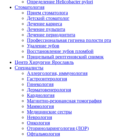
Определение Helicobacter pylori
Стоматология
Прием стоматолога
Детский стоматолог
Лечение кариеса
Лечение пульпита
Лечение периодонтита
Профессиональная гигиена полости рта
Удаление зубов
Восстановление зубов пломбой
Прицельный рентгеновский снимок
Центр Хирургии Ярославль
Специалисты
Аллергология, иммунология
Гастроэнтерология
Гинекология
Дерматовенерология
Кардиология
Магнитно-резонансная томография
Маммология
Медицинские сестры
Неврология
Онкология
Оториноларингология (ЛОР)
Офтальмология