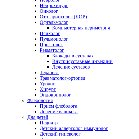
Нейрохирург
Онколог
Отоларинголог (ЛОР)
Офтальмолог
Компьютерная периметрия
Психолог
Пульмонолог
Проктолог
Ревматолог
Блокады в суставах
Внутрисуставные инъекции
Лечение суставов
Терапевт
Травматолог-ортопед
Уролог
Хирург
Эндокринолог
Флебология
Прием флеболога
Лечение варикоза
Для детей
Педиатр
Детский аллерголог-иммунолог
Детский гинеколог