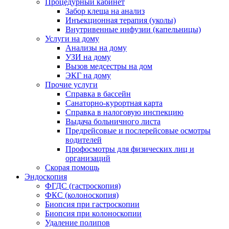
Процедурный кабинет
Забор клеща на анализ
Инъекционная терапия (уколы)
Внутривенные инфузии (капельницы)
Услуги на дому
Анализы на дому
УЗИ на дому
Вызов медсестры на дом
ЭКГ на дому
Прочие услуги
Справка в бассейн
Санаторно-курортная карта
Справка в налоговую инспекцию
Выдача больничного листа
Предрейсовые и послерейсовые осмотры
водителей
Профосмотры для физических лиц и
организаций
Скорая помощь
Эндоскопия
ФГДС (гастроскопия)
ФКС (колоноскопия)
Биопсия при гастроскопии
Биопсия при колоноскопии
Удаление полипов