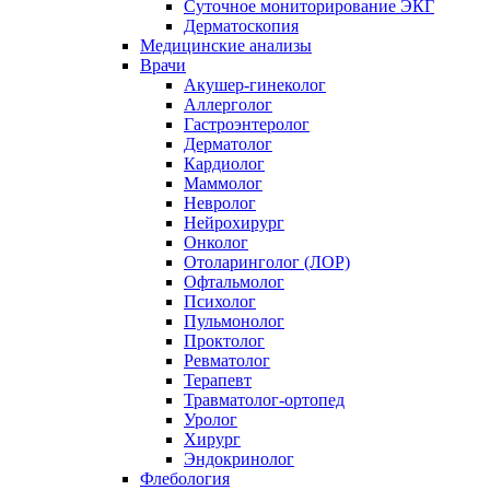
Суточное мониторирование ЭКГ
Дерматоскопия
Медицинские анализы
Врачи
Акушер-гинеколог
Аллерголог
Гастроэнтеролог
Дерматолог
Кардиолог
Маммолог
Невролог
Нейрохирург
Онколог
Отоларинголог (ЛОР)
Офтальмолог
Психолог
Пульмонолог
Проктолог
Ревматолог
Терапевт
Травматолог-ортопед
Уролог
Хирург
Эндокринолог
Флебология