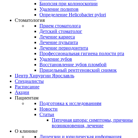
Биопсия при колоноскопии
Удаление полипов
Определение Helicobacter pylori
Стоматология
Прием стоматолога
Детский стоматолог
Лечение кариеса
Лечение пульпита
Лечение периодонтита
Профессиональная гигиена полости рта
Удаление зубов
Восстановление зубов пломбой
Прицельный рентгеновский снимок
Центр Хирургии Ярославль
Специалисты
Расписание
Акции
Пациентам
Подготовка к исследованиям
Новости
Статьи
Пяточная шпора: симптомы, причины
возникновения, лечение
О клинике
Лицензии и юридическая информация