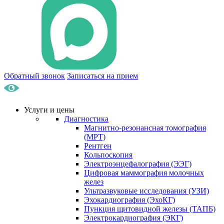
Обратный звонок
Записаться на прием
Услуги и цены
Диагностика
Магнитно-резонансная томография
(МРТ)
Рентген
Кольпоскопия
Электроэнцефалография (ЭЭГ)
Цифровая маммография молочных
желез
Ультразвуковые исследования (УЗИ)
Эхокардиография (ЭхоКГ)
Пункция щитовидной железы (ТАПБ)
Электрокардиография (ЭКГ)